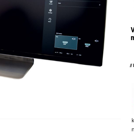
V
m
/
n