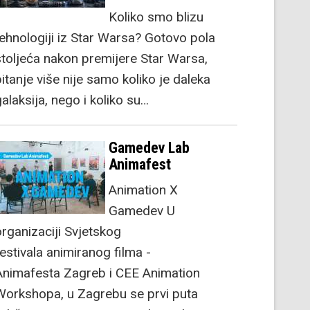
Koliko smo blizu
tehnologiji iz Star Warsa? Gotovo pola
stoljeća nakon premijere Star Warsa,
itanje više nije samo koliko je daleka
alaksija, nego i koliko su…
Gamedev Lab
Animafest
Animation X
Gamedev U
organizaciji Svjetskog
festivala animiranog filma -
Animafesta Zagreb i CEE Animation
Workshopa, u Zagrebu se prvi puta