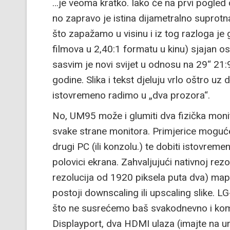
…je veoma kratko. Iako će na prvi pogled
no zapravo je istina dijametralno suprotn
što zapažamo u visinu i iz tog razloga j
filmova u 2,40:1 formatu u kinu) sjajan osje
sasvim je novi svijet u odnosu na 29“ 21:9
godine. Slika i tekst djeluju vrlo oštro u
istovremeno radimo u „dva prozora“.
No, UM95 može i glumiti dva fizička monito
svake strane monitora. Primjerice moguće je
drugi PC (ili konzolu.) te dobiti istovreme
polovici ekrana. Zahvaljujući nativnoj rezo
rezolucija od 1920 piksela puta dva) mapi
postoji downscaling ili upscaling slike. L
što ne susrećemo baš svakodnevno i kompa
Displayport, dva HDMI ulaza (imajte na u