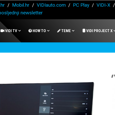
.hr
/
Mobil.hr
/
VIDIauto.com
/
PC Play
/
VIDI-X
osljednji newsletter
VIDI TV
HOW TO
TEME
VIDI PROJECT X
//