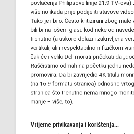
povlačenja Philipsove linije 21:9 TV-ova) z
više no ikada prije podijeliti stavove vide
Tako je i bilo. Često kritizirani zbog male
bili bi na lošem glasu kod neke od navede
trenutno (a uskoro dolazi i zakrivljena ve
vertikali, ali i respektabilnom fizičkom 
čak će i veliki Dell morati pričekati da „d
Raščistimo odmah na početku jednu nedo
promovira. Da bi zavrijedio 4K titulu mon
(na 16:9 formatu stranica) odnosno vrtog
stranica što trenutno nema mnogo monitor
manje – više, to).
Vrijeme privikavanja i korištenja…