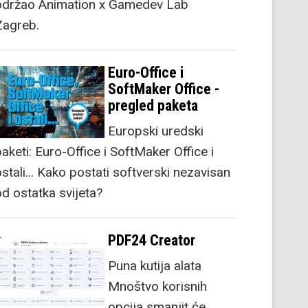
održao Animation x Gamedev Lab
Zagreb.
Euro-Office i
SoftMaker Office -
pregled paketa
Europski uredski
aketi: Euro-Office i SoftMaker Office i
stali... Kako postati softverski nezavisan
od ostatka svijeta?
PDF24 Creator
Puna kutija alata
Mnoštvo korisnih
opcija smanjit će