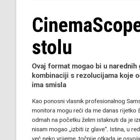
CinemaScope
stolu
Ovaj format mogao bi u narednih g
kombinaciji s rezolucijama koje 
ima smisla
Kao ponosni vlasnik profesionalnog Sam
monitora mogu reći da me danas rijetko št
odmah na početku želim istaknuti da je i
nisam mogao „izbiti iz glave“. Istina, u re
već neko vrijeme, točnije otkada je osvoji