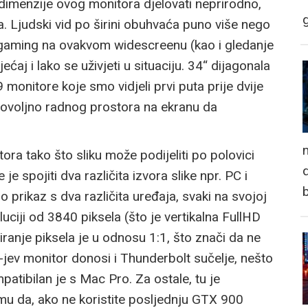
 dimenzije ovog monitora djelovati neprirodno,
a. Ljudski vid po širini obuhvaća puno više nego
e gaming na ovakvom widescreenu (kao i gledanje
ćaj i lako se uživjeti u situaciju. 34“ dijagonala
 monitore koje smo vidjeli prvi puta prije dvije
z dovoljno radnog prostora na ekranu da
n
ra tako što sliku može podijeliti po polovici
d
 spojiti dva različita izvora slike npr. PC i
no prikaz s dva različita uređaja, svaki na svojoj
luciji od 3840 piksela (što je vertikalna FullHD
ranje piksela je u odnosu 1:1, što znači da ne
G-jev monitor donosi i Thunderbolt sučelje, nešto
tibilan je s Mac Pro. Za ostale, tu je
mu da, ako ne koristite posljednju GTX 900