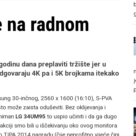
 na radnom
odinu dana preplaviti tržište jer u
m
odgovaraju 4K pa i 5K brojkama itekako
sung 30-inčnog, 2560 x 1600 (16:10), S-PVA
o može zaista oduševiti. Bez oklijevanja i
zniman
LG 34UM95
to uspio učiniti i da ga dugo
dakciji smo bili u iščekivanju oko ovog monitora
o TIPA 2014 nagradu (čije neprofitno vijeće čini