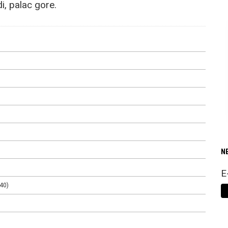
, palac gore.
N
E
40)