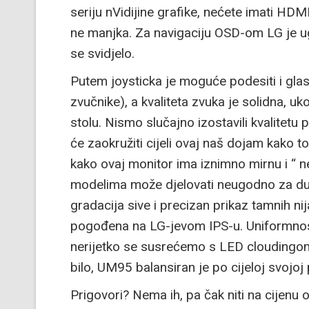
seriju nVidijine grafike, nećete imati HDMI
ne manjka. Za navigaciju OSD-om LG je u
se svidjelo.
Putem joysticka je moguće podesiti i gla
zvučnike), a kvaliteta zvuka je solidna, u
stolu. Nismo slučajno izostavili kvalitetu p
će zaokružiti cijeli ovaj naš dojam kako t
kako ovaj monitor ima iznimno mirnu i “ 
modelima može djelovati neugodno za duži 
gradacija sive i precizan prikaz tamnih nij
pogođena na LG-jevom IPS-u. Uniformnost o
nerijetko se susrećemo s LED cloudingom
bilo, UM95 balansiran je po cijeloj svojoj 
Prigovori? Nema ih, pa čak niti na cijenu