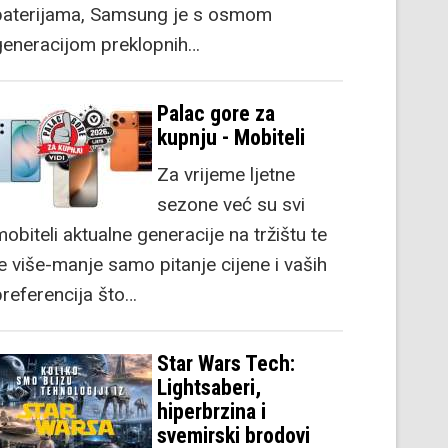
baterijama, Samsung je s osmom
generacijom preklopnih…
Palac gore za
kupnju - Mobiteli
Za vrijeme ljetne
sezone već su svi
obiteli aktualne generacije na tržištu te
je više-manje samo pitanje cijene i vaših
preferencija što…
Star Wars Tech:
Lightsaberi,
hiperbrzina i
svemirski brodovi