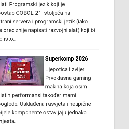
lati Programski jezik koji je
postao COBOL 21. stoljeća na
strani servera i programski jezik (iako
e preciznije napisati razvojni alat) koji bi
to isto…
Superkomp 2026
Ljepotica i zvijer
Prvoklasna gaming
makina koja osim
čistih performansi također mami i
poglede. Usklađena rasvjeta i netipične
bijele komponente ostavljaju jednako
mjesta…