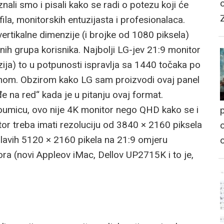
nali smo i pisali kako se radi o potezu koji će
ofila, monitorskih entuzijasta i profesionalaca.
 vertikalne dimenzije (i brojke od 1080 piksela)
nih grupa korisnika. Najbolji LG-jev 21:9 monitor
rzija) to u potpunosti ispravlja sa 1440 točaka po
visinom. Obzirom kako LG sam proizvodi ovaj panel
ođe na red“ kada je u pitanju ovaj format.
umicu, ovo nije 4K monitor nego QHD kako se i
p
itor treba imati rezoluciju od 3840 × 2160 piksela
o
lavih 5120 × 2160 pikela na 21:9 omjeru
a (novi Appleov iMac, Dellov UP2715K i to je,