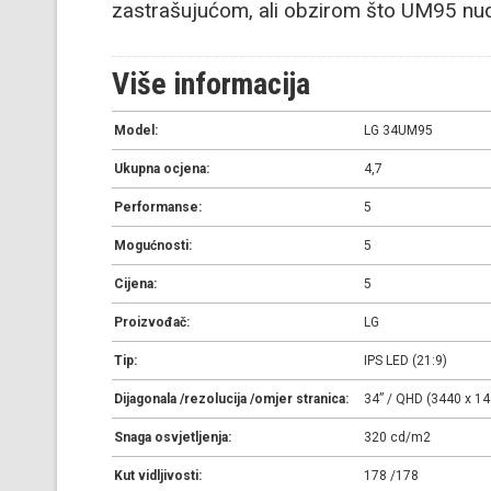
zastrašujućom, ali obzirom što UM95 nudi
Više informacija
Model:
LG 34UM95
Ukupna ocjena:
4,7
Performanse:
5
Mogućnosti:
5
Cijena:
5
Proizvođač:
LG
Tip:
IPS LED (21:9)
Dijagonala /rezolucija /omjer stranica:
34” / QHD (3440 x 14
Snaga osvjetljenja:
320 cd/m2
Kut vidljivosti:
178 /178