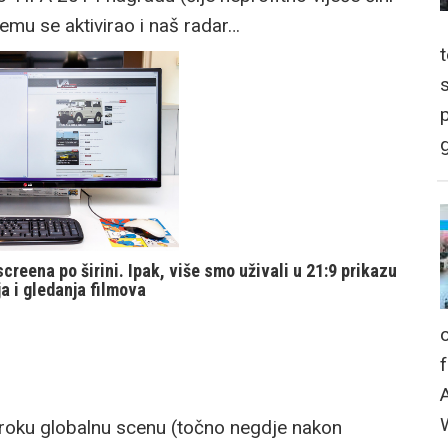
čemu se aktivirao i naš radar…
p
g
reena po širini. Ipak, više smo uživali u 21:9 prikazu
a i gledanja filmova
široku globalnu scenu (točno negdje nakon