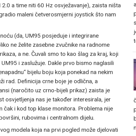
a
 2.0 a time niti 60 Hz osvježavanje), zaista ništa
gradio maleni četverosmjerni joystick što nam
j
snoću (da, UM95 posjeduje i integrirane
koliko ne želite zasebne zvučnike na radnome
rikaza, a ne. Čuvali smo to kao šlag za kraj, koji
o UM95 i zaslužuje. Dakle prvo bismo naglasili
nenapadnu“ bijelu boju koja ponekad na nekim
rad. Definicija crne boje je odlična, a
ansi (naročito uz crno-bijeli prikaz) zaista je
svjetljenja nas je također interesirala, jer
 čak i kod top klase monitora. Problema nije
površini, rubovima i centralnom dijelu.
 ovog modela koja na prvi pogled može djelovati