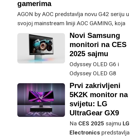
gamerima
AGON by AOC predstavlja novu G42 seriju u
svojoj mainstream liniji AOC GAMING, koja
uključuje modele
24G42E
(23,8 inča /60.5
Novi Samsung
cm),
25G42E
(24,5 inča/ 62,2cm) i
27G42E
monitori na CES
(27inča/ 68,6 cm).
2025 sajmu
Odyssey OLED G6 i
Odyssey OLED G8
dolaze s prvim 27-
Prvi zakrivljeni
inčnim 4K OLED gaming
5K2K monitor na
zaslonom i brzinom
svijetu: LG
osvježavanja od 500
UltraGear GX9
Hz.
Na
CES 2025
sajmu
LG
Electronics
predstavlja