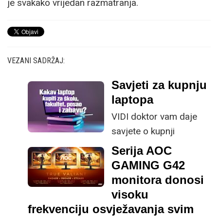
je svakako vrijedan razmatranja.
VEZANI SADRŽAJ:
Savjeti za kupnju
laptopa
VIDI doktor vam daje
savjete o kupnji
idealnog laptopa za
Serija AOC
školu i fakultet te
GAMING G42
najisplativijeg
monitora donosi
prijenosnika do 700
visoku
eura.
frekvenciju osvježavanja svim