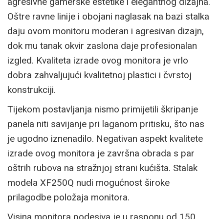
agresivne gamerske estetike i elegantnog dizajna.
Oštre ravne linije i obojani naglasak na bazi stalka
daju ovom monitoru moderan i agresivan dizajn,
dok mu tanak okvir zaslona daje profesionalan
izgled. Kvaliteta izrade ovog monitora je vrlo
dobra zahvaljujući kvalitetnoj plastici i čvrstoj
konstrukciji.
Tijekom postavljanja nismo primijetili škripanje
panela niti savijanje pri laganom pritisku, što nas
je ugodno iznenadilo. Negativan aspekt kvalitete
izrade ovog monitora je završna obrada s par
oštrih rubova na stražnjoj strani kućišta. Stalak
modela XF250Q nudi mogućnost široke
prilagodbe položaja monitora.
Visina monitora podesiva je u rasponu od 150