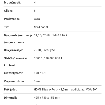
Mogućnosti:
4
Cijena:
5
Proizvođač:
AOC
Tip:
MVA panel
Dijagonala /rezolucija
31,5” / 2560 x 1440 / 16:9
/omjer stranica:
Osvježavanje:
75 Hz, FreeSync
Statički/dinamički
3000:1 / 20.000.000:1
kontrast::
Kut vidljivosti:
178 / 178
Vrijeme odziva:
5 ms
Priključci:
HDMI, DisplayPort -> 3,5-mm audioizlaz, VGA, DVI
Dimenzije:
425 x 730 x 153 mm