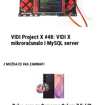
od 100 Hz i prihvatljivu
brzinu odziva, ovaj će
povoljan ultrawide
monitor biti zanimljiv i
gamerima.
VIDI Project X #48: VIDI X
mikroračunalo i MySQL server
// MOŽDA ĆE VAS ZANIMATI