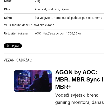
Masa:
7 kg
Plus:
kontrast, priključci, cijena
Minus:
kut vidljivosti, nema stalak podesiv po visini, nema
VESA mount, debeli rubovi oko ekrana
Ustupitelj i cijena:
AOC http://eu.aoc.com 1700,00 kn
VEZANI SADRŽAJ:
AGON by AOC:
MBR, MBR Sync i
MBR+
Vodeći svjetski brend
gaming monitora, danas