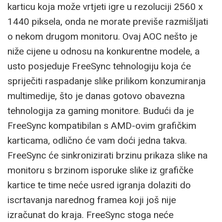
karticu koja može vrtjeti igre u rezoluciji 2560 x
1440 piksela, onda ne morate previše razmišljati
o nekom drugom monitoru. Ovaj AOC nešto je
niže cijene u odnosu na konkurentne modele, a
usto posjeduje FreeSync tehnologiju koja će
spriječiti raspadanje slike prilikom konzumiranja
multimedije, što je danas gotovo obavezna
tehnologija za gaming monitore. Budući da je
FreeSync kompatibilan s AMD-ovim grafičkim
karticama, odlično će vam doći jedna takva.
FreeSync će sinkronizirati brzinu prikaza slike na
monitoru s brzinom isporuke slike iz grafičke
kartice te time neće usred igranja dolaziti do
iscrtavanja narednog framea koji još nije
izračunat do kraja. FreeSync stoga neće