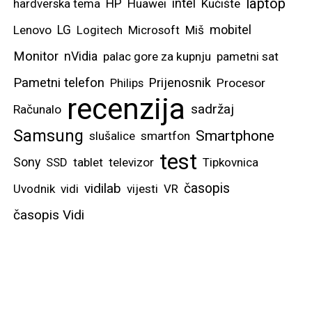
laptop
intel
hardverska tema
HP
Huawei
Kućište
mobitel
Lenovo
LG
Logitech
Microsoft
Miš
Monitor
nVidia
palac gore za kupnju
pametni sat
Pametni telefon
Prijenosnik
Philips
Procesor
recenzija
sadržaj
Računalo
Samsung
Smartphone
slušalice
smartfon
test
Sony
SSD
tablet
televizor
Tipkovnica
vidilab
časopis
Uvodnik
vidi
vijesti
VR
časopis Vidi