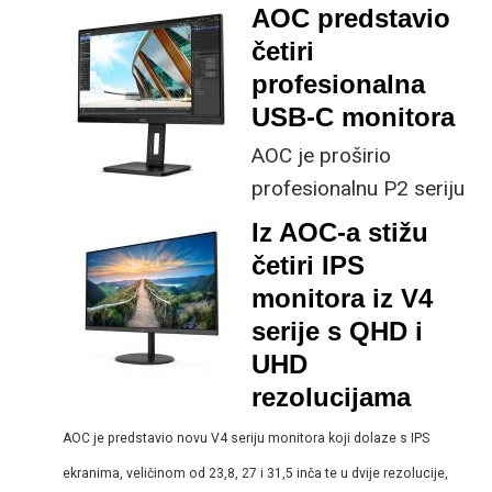
donosi pregled svojih
AOC predstavio
tehnologija za
četiri
smanjenje zamućenja
profesionalna
pokreta (MBR),
USB-C monitora
objašnjavajući kako
AOC je proširio
funkcioniraju, kada ih
profesionalnu P2 seriju
koristiti i kako se
monitora s četiri nova
Iz AOC-a stižu
uspoređuju s drugim
modela u veličinama od
četiri IPS
rješenjima na tržištu.
24 do 32 inča. Svi
monitora iz V4
modeli imaju USB-C za
serije s QHD i
povezivanje s
UHD
laptopima, tabletima ili
rezolucijama
mobilnim uređajima, a
AOC je predstavio novu V4 seriju monitora koji dolaze s IPS
ta veza omogućuje
ekranima, veličinom od 23,8, 27 i 31,5 inča te u dvije rezolucije,
istovremeni prijenos