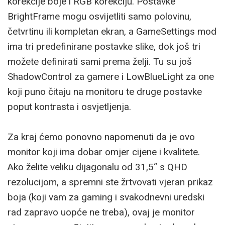
korekcije boje i RGB korekciju. Postavke
BrightFrame mogu osvijetliti samo polovinu,
četvrtinu ili kompletan ekran, a GameSettings mod
ima tri predefinirane postavke slike, dok još tri
možete definirati sami prema želji. Tu su još
ShadowControl za gamere i LowBlueLight za one
koji puno čitaju na monitoru te druge postavke
poput kontrasta i osvjetljenja.
Za kraj ćemo ponovno napomenuti da je ovo
monitor koji ima dobar omjer cijene i kvalitete.
Ako želite veliku dijagonalu od 31,5“ s QHD
rezolucijom, a spremni ste žrtvovati vjeran prikaz
boja (koji vam za gaming i svakodnevni uredski
rad zapravo uopće ne treba), ovaj je monitor