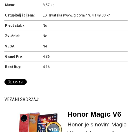
Masa:
8,57 kg
Ustupitelj i cijena:
LG Hrvatska (www.lg.com/hr), 4.149,00 kn
Pivot stalak:
Ne
Zvučnici:
Ne
VESA:
Ne
Grand Prix:
4,36
Best Buy:
4,16
VEZANI SADRŽAJ:
Honor Magic V6
Honor je s novim Magic