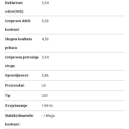
Deklarirani
3,54
odziv(GtG):
Izmjereni ANSI
5,00
kontrast:
Ukupna kvaliteta
4,50
prikaza:
Izmjerena potrošnja
3,54
struje:
Opremljenost:
3,86
Proizvođač:
LG
Tip:
LED
Osvježavanje:
144 Hz
Statički/dinamički
- / Mega
kontrast::