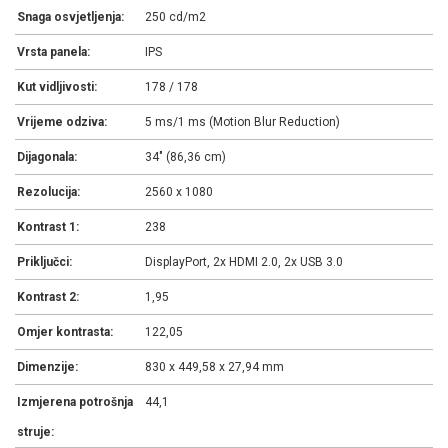
Snaga osvjetljenja:
250 cd/m2
Vrsta panela:
IPS
Kut vidljivosti:
178 / 178
Vrijeme odziva:
5 ms/1 ms (Motion Blur Reduction)
Dijagonala:
34" (86,36 cm)
Rezolucija:
2560 x 1080
Kontrast 1:
238
Priključci:
DisplayPort, 2x HDMI 2.0, 2x USB 3.0
Kontrast 2:
1,95
Omjer kontrasta:
122,05
Dimenzije:
830 x 449,58 x 27,94 mm
Izmjerena potrošnja
44,1
struje: