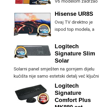
V6 modelom zadržao
provjerene
Hisense UR8S
specifikacije, no
Ovaj TV direktno je
istovremeno
ispod top modela, a
implementirao
prednost mu je što za
nadogradnje koje su
male ustupke možete
ključne svakom
Logitech
osjetno uštedjeti pri
korisniku.
Signature Slim
kupnji.
Solar
Solarni panel smješten na gornjem dijelu
kućišta nije samo estetski detalj već ključni
dio koncepta ovog proizvoda, jer koristi
Logitech
energiju prirodnog ili umjetnog svjetla za
Signature
rad.
Comfort Plus