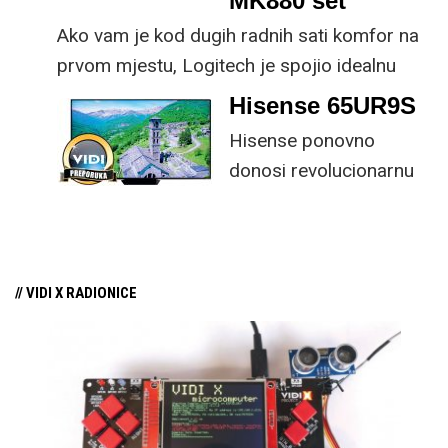
MK880 set
Ako vam je kod dugih radnih sati komfor na
prvom mjestu, Logitech je spojio idealnu
kombinaciju tipkovnice i miša s naprednim
Hisense 65UR9S
funkcijama.
Hisense ponovno
donosi revolucionarnu
tehnologiju na tržište
samo par mjeseci od
njezina predstavljanja.
// VIDI X RADIONICE