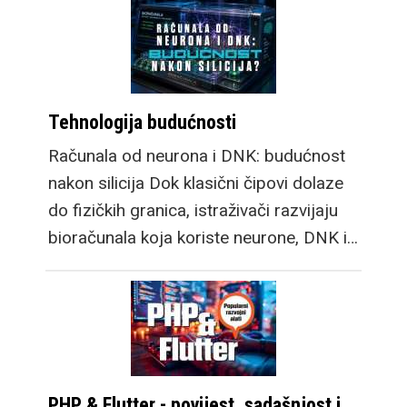
Tehnologija budućnosti
Računala od neurona i DNK: budućnost
nakon silicija Dok klasični čipovi dolaze
do fizičkih granica, istraživači razvijaju
bioračunala koja koriste neurone, DNK i…
PHP & Flutter - povijest, sadašnjost i