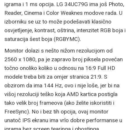
igrama i 1 ms opcija. LG 34UC79G ima još Photo,
Reader, Cinema i Color Weaknes modove rada. U
izborniku se uz to može podešavati klasično
osvjetljenje, kontrast, oštrina, intenzitet RGB boja i
saturacija šest boja (RGBYMC).
Monitor dolazi s nešto nižom rezolucijom od
2560 x 1080, pa je zapravo broj piksela povećan
točno onoliko koliko u odnosu na 16:9 Full HD
modele treba biti za omjer stranica 21:9. S
obzirom da ima 144 Hz, ovo i nije loše, jer bi na
višoj rezoluciji teško koja AMD kartica postigla
tako velik broj frameova (ako želite iskoristiti i
FreeSync). No i bez tih opcija, ovaj monitor
unatoč IPS ekranu ima vrlo dobre performanse u
igrama bez screen tearinga i ghostinga.