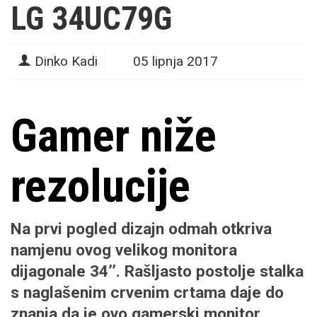
LG 34UC79G
Dinko Kadi
05 lipnja 2017
Gamer niže
rezolucije
Na prvi pogled dizajn odmah otkriva
namjenu ovog velikog monitora
dijagonale 34’’. Rašljasto postolje stalka
s naglašenim crvenim crtama daje do
znanja da je ovo gamerski monitor.