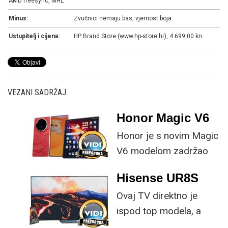
AMD freesync, MHL
Minus:
Zvučnici nemaju bas, vjernost boja
Ustupitelj i cijena:
HP Brand Store (www.hp-store.hr), 4.699,00 kn
VEZANI SADRŽAJ:
Honor Magic V6
Honor je s novim Magic
V6 modelom zadržao
provjerene
Hisense UR8S
specifikacije, no
Ovaj TV direktno je
istovremeno
ispod top modela, a
implementirao
prednost mu je što za
nadogradnje koje su