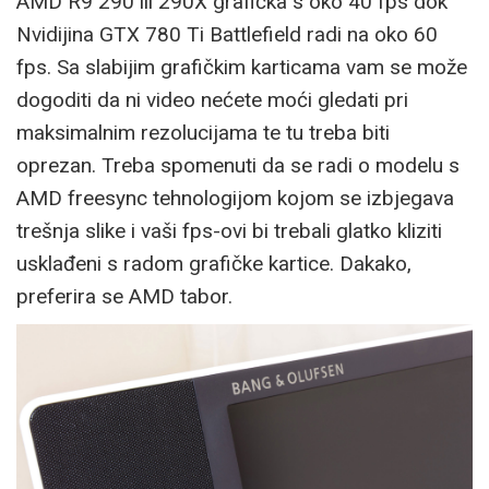
AMD R9 290 ili 290X grafička s oko 40 fps dok
Nvidijina GTX 780 Ti Battlefield radi na oko 60
fps. Sa slabijim grafičkim karticama vam se može
dogoditi da ni video nećete moći gledati pri
maksimalnim rezolucijama te tu treba biti
oprezan. Treba spomenuti da se radi o modelu s
AMD freesync tehnologijom kojom se izbjegava
trešnja slike i vaši fps-ovi bi trebali glatko kliziti
usklađeni s radom grafičke kartice. Dakako,
preferira se AMD tabor.