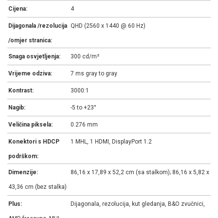
Cijena:
4
Dijagonala /rezolucija
QHD (2560 x 1440 @ 60 Hz)
/omjer stranica:
Snaga osvjetljenja:
300 cd/m²
Vrijeme odziva:
7 ms gray to gray
Kontrast:
3000:1
Nagib:
-5 to +23°
Veličina piksela:
0.276 mm
Konektori s HDCP
1 MHL, 1 HDMI, DisplayPort 1.2
podrškom:
Dimenzije:
86,16 x 17,89 x 52,2 cm (sa stalkom); 86,16 x 5,82 x
43,36 cm (bez stalka)
Plus:
Dijagonala, rezolucija, kut gledanja, B&O zvučnici,