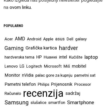
Kako izgleda naš posljednji newsletter pogledajte
na
ovom linku.
POPULARNO
AMD
asus
Acer
Android
Apple
Dell
galaxy
hardver
Gaming
Grafička kartica
laptop
intel
hardverska tema
HP
Huawei
Kućište
mobitel
Lenovo
LG
Logitech
Microsoft
Miš
Monitor
nVidia
palac gore za kupnju
pametni sat
Pametni telefon
Prijenosnik
Philips
Procesor
recenzija
sadržaj
Računalo
Samsung
Smartphone
slušalice
smartfon