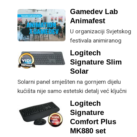
male ustupke možete
ključne svakom
Gamedev Lab
osjetno uštedjeti pri
korisniku.
Animafest
kupnji.
U organizaciji Svjetskog
festivala animiranog
filma -
Logitech
Animafesta Zagreb i
Signature Slim
CEE Animation
Solar
Workshopa, u Zagrebu
Solarni panel smješten na gornjem dijelu
se prvi puta
kućišta nije samo estetski detalj već ključni
održao Animation x
dio koncepta ovog proizvoda, jer koristi
Logitech
Gamedev Lab Zagreb.
energiju prirodnog ili umjetnog svjetla za
Signature
rad.
Comfort Plus
MK880 set