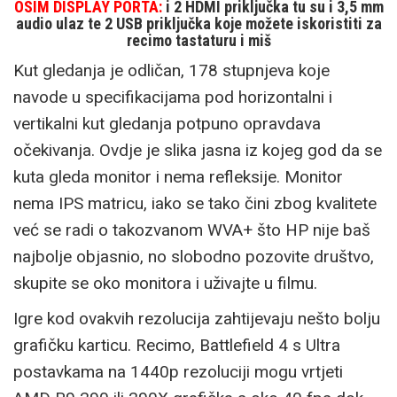
OSIM DISPLAY PORTA:
i 2 HDMI priključka tu su i 3,5 mm
audio ulaz te 2 USB priključka koje možete iskoristiti za
recimo tastaturu i miš
Kut gledanja je odličan, 178 stupnjeva koje
navode u specifikacijama pod horizontalni i
vertikalni kut gledanja potpuno opravdava
očekivanja. Ovdje je slika jasna iz kojeg god da se
kuta gleda monitor i nema refleksije. Monitor
nema IPS matricu, iako se tako čini zbog kvalitete
već se radi o takozvanom WVA+ što HP nije baš
najbolje objasnio, no slobodno pozovite društvo,
skupite se oko monitora i uživajte u filmu.
Igre kod ovakvih rezolucija zahtijevaju nešto bolju
grafičku karticu. Recimo, Battlefield 4 s Ultra
postavkama na 1440p rezoluciji mogu vrtjeti