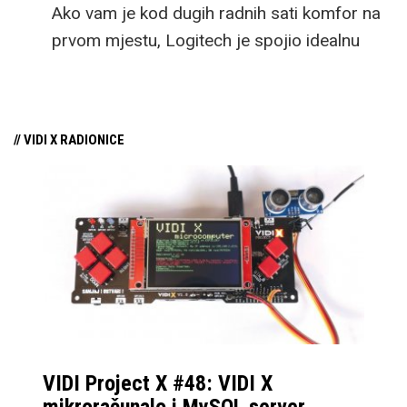
Ako vam je kod dugih radnih sati komfor na
prvom mjestu, Logitech je spojio idealnu
kombinaciju tipkovnice i miša s naprednim
funkcijama.
// VIDI X RADIONICE
VIDI Project X #48: VIDI X
mikroračunalo i MySQL server