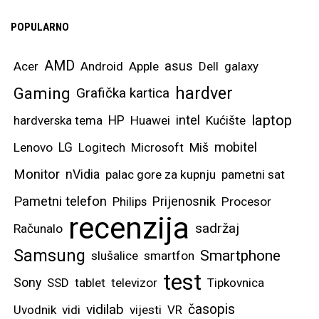
POPULARNO
AMD
asus
Acer
Android
Apple
Dell
galaxy
hardver
Gaming
Grafička kartica
laptop
intel
hardverska tema
HP
Huawei
Kućište
mobitel
Lenovo
LG
Logitech
Microsoft
Miš
Monitor
nVidia
palac gore za kupnju
pametni sat
Pametni telefon
Prijenosnik
Philips
Procesor
recenzija
sadržaj
Računalo
Samsung
Smartphone
slušalice
smartfon
test
Sony
SSD
tablet
televizor
Tipkovnica
vidilab
časopis
Uvodnik
vidi
vijesti
VR