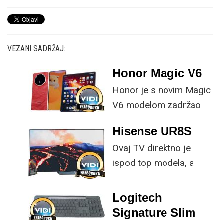
VEZANI SADRŽAJ:
Honor Magic V6
Honor je s novim Magic
V6 modelom zadržao
provjerene
Hisense UR8S
specifikacije, no
Ovaj TV direktno je
istovremeno
ispod top modela, a
implementirao
prednost mu je što za
nadogradnje koje su
male ustupke možete
ključne svakom
Logitech
osjetno uštedjeti pri
korisniku.
Signature Slim