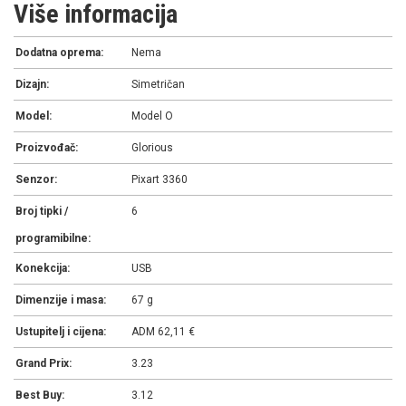
Više informacija
Dodatna oprema:
Nema
Dizajn:
Simetričan
Model:
Model O
Proizvođač:
Glorious
Senzor:
Pixart 3360
Broj tipki /
6
programibilne:
Konekcija:
USB
Dimenzije i masa:
67 g
Ustupitelj i cijena:
ADM 62,11 €
Grand Prix:
3.23
Best Buy:
3.12