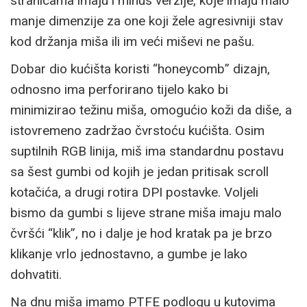
stranicama imaju i minus verzije, koje imaju malo
manje dimenzije za one koji žele agresivniji stav
kod držanja miša ili im veći miševi ne pašu.
Dobar dio kućišta koristi “honeycomb” dizajn,
odnosno ima perforirano tijelo kako bi
minimizirao težinu miša, omogućio koži da diše, a
istovremeno zadržao čvrstoću kućišta. Osim
suptilnih RGB linija, miš ima standardnu postavu
sa šest gumbi od kojih je jedan pritisak scroll
kotačića, a drugi rotira DPI postavke. Voljeli
bismo da gumbi s lijeve strane miša imaju malo
čvršći “klik”, no i dalje je hod kratak pa je brzo
klikanje vrlo jednostavno, a gumbe je lako
dohvatiti.
Na dnu miša imamo PTFE podlogu u kutovima