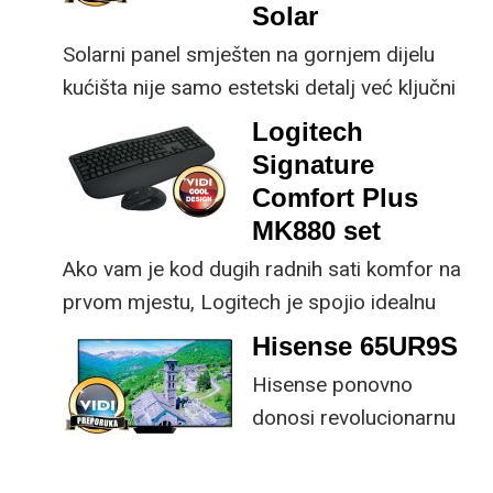
kupnji.
Solar
Solarni panel smješten na gornjem dijelu
kućišta nije samo estetski detalj već ključni
dio koncepta ovog proizvoda, jer koristi
Logitech
energiju prirodnog ili umjetnog svjetla za
Signature
rad.
Comfort Plus
MK880 set
Ako vam je kod dugih radnih sati komfor na
prvom mjestu, Logitech je spojio idealnu
kombinaciju tipkovnice i miša s naprednim
Hisense 65UR9S
funkcijama.
Hisense ponovno
donosi revolucionarnu
tehnologiju na tržište
samo par mjeseci od