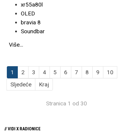
xr55a80l
OLED
bravia 8
Soundbar
Više...
1
2
3
4
5
6
7
8
9
10
Sljedeće
Kraj
Stranica 1 od 30
// VIDI X RADIONICE