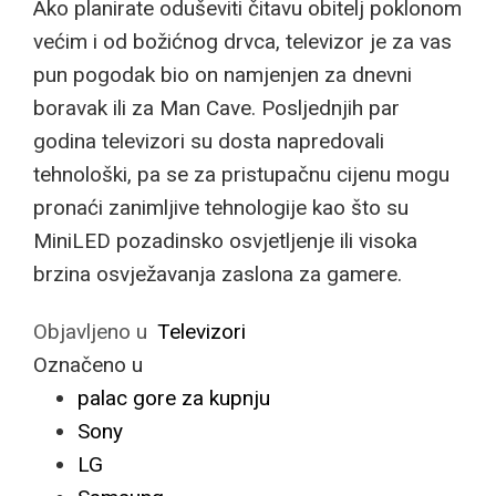
Ako planirate oduševiti čitavu obitelj poklonom
većim i od božićnog drvca, televizor je za vas
pun pogodak bio on namjenjen za dnevni
boravak ili za Man Cave. Posljednjih par
godina televizori su dosta napredovali
tehnološki, pa se za pristupačnu cijenu mogu
pronaći zanimljive tehnologije kao što su
MiniLED pozadinsko osvjetljenje ili visoka
brzina osvježavanja zaslona za gamere.
Objavljeno u
Televizori
Označeno u
palac gore za kupnju
Sony
LG