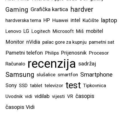
hardver
Gaming
Grafička kartica
laptop
intel
hardverska tema
HP
Huawei
Kućište
mobitel
Lenovo
LG
Logitech
Microsoft
Miš
Monitor
nVidia
palac gore za kupnju
pametni sat
Pametni telefon
Prijenosnik
Philips
Procesor
recenzija
sadržaj
Računalo
Samsung
Smartphone
slušalice
smartfon
test
Sony
SSD
tablet
televizor
Tipkovnica
vidilab
časopis
Uvodnik
vidi
vijesti
VR
časopis Vidi