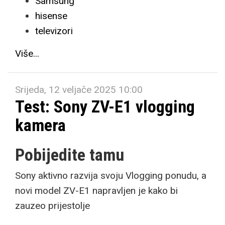
Samsung
hisense
televizori
Više...
Srijeda, 12 veljače 2025 10:00
Test: Sony ZV-E1 vlogging
kamera
Pobijedite tamu
Sony aktivno razvija svoju Vlogging ponudu, a
novi model ZV-E1 napravljen je kako bi
zauzeo prijestolje