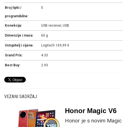
Broj tipki /
5
programibilne:
Konekcija:
USB receiver, USB
Dimenzije i masa:
60 g
Ustupitelj i cijena:
Logitech 169,99 €
Grand Prix:
4.33
Best Buy:
2.93
VEZANI SADRŽAJ:
Honor Magic V6
Honor je s novim Magic