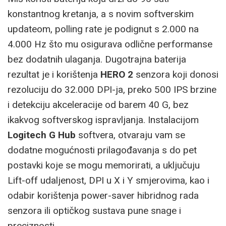
konstantnog kretanja, a s novim softverskim
updateom, polling rate je podignut s 2.000 na
4.000 Hz što mu osigurava odlične performanse
bez dodatnih ulaganja. Dugotrajna baterija
rezultat je i korištenja
HERO 2
senzora koji donosi
rezoluciju do 32.000 DPI-ja, preko 500 IPS brzine
i detekciju akceleracije od barem 40 G, bez
ikakvog softverskog ispravljanja. Instalacijom
Logitech G Hub
softvera, otvaraju vam se
dodatne mogućnosti prilagođavanja s do pet
postavki koje se mogu memorirati, a uključuju
Lift-off udaljenost, DPI u X i Y smjerovima, kao i
odabir korištenja power-saver hibridnog rada
senzora ili optičkog sustava pune snage i
preciznosti.