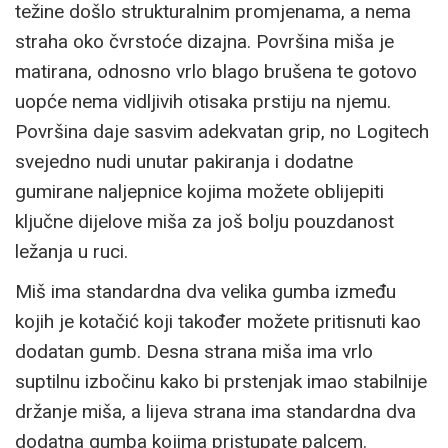
težine došlo strukturalnim promjenama, a nema
straha oko čvrstoće dizajna. Površina miša je
matirana, odnosno vrlo blago brušena te gotovo
uopće nema vidljivih otisaka prstiju na njemu.
Površina daje sasvim adekvatan grip, no Logitech
svejedno nudi unutar pakiranja i dodatne
gumirane naljepnice kojima možete oblijepiti
ključne dijelove miša za još bolju pouzdanost
ležanja u ruci.
Miš ima standardna dva velika gumba između
kojih je kotačić koji također možete pritisnuti kao
dodatan gumb. Desna strana miša ima vrlo
suptilnu izbočinu kako bi prstenjak imao stabilnije
držanje miša, a lijeva strana ima standardna dva
dodatna gumba kojima pristupate palcem.