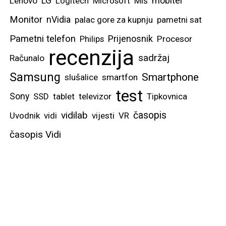
mobitel
Lenovo
LG
Logitech
Microsoft
Miš
Monitor
nVidia
palac gore za kupnju
pametni sat
Pametni telefon
Prijenosnik
Philips
Procesor
recenzija
sadržaj
Računalo
Samsung
Smartphone
slušalice
smartfon
test
Sony
SSD
tablet
televizor
Tipkovnica
vidilab
časopis
Uvodnik
vidi
vijesti
VR
časopis Vidi