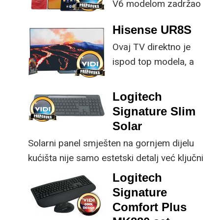
V6 modelom zadržao
provjerene
Hisense UR8S
specifikacije, no
Ovaj TV direktno je
istovremeno
ispod top modela, a
implementirao
prednost mu je što za
nadogradnje koje su
male ustupke možete
ključne svakom
Logitech
osjetno uštedjeti pri
korisniku.
Signature Slim
kupnji.
Solar
Solarni panel smješten na gornjem dijelu
kućišta nije samo estetski detalj već ključni
dio koncepta ovog proizvoda, jer koristi
Logitech
energiju prirodnog ili umjetnog svjetla za
Signature
rad.
Comfort Plus