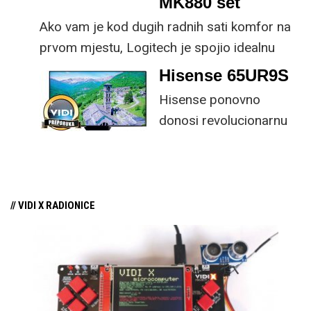
MK880 set
Ako vam je kod dugih radnih sati komfor na
prvom mjestu, Logitech je spojio idealnu
kombinaciju tipkovnice i miša s naprednim
Hisense 65UR9S
funkcijama.
Hisense ponovno
donosi revolucionarnu
tehnologiju na tržište
samo par mjeseci od
njezina predstavljanja.
// VIDI X RADIONICE