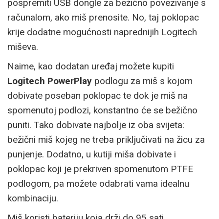
pospremiti USB dongle za bežično povezivanje s
računalom, ako miš prenosite. No, taj poklopac
krije dodatne mogućnosti naprednijih Logitech
miševa.
Naime, kao dodatan uređaj možete kupiti
Logitech PowerPlay
podlogu za miš s kojom
dobivate poseban poklopac te dok je miš na
spomenutoj podlozi, konstantno će se bežično
puniti. Tako dobivate najbolje iz oba svijeta:
bežični miš kojeg ne treba priključivati na žicu za
punjenje. Dodatno, u kutiji miša dobivate i
poklopac koji je prekriven spomenutom PTFE
podlogom, pa možete odabrati vama idealnu
kombinaciju.
Miš koristi bateriju koja drži do 95 sati