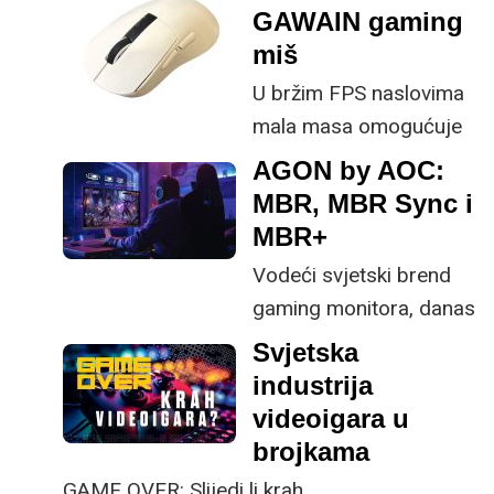
Animafesta Zagreb i
GAWAIN gaming
CEE Animation
miš
Workshopa, u Zagrebu
U bržim FPS naslovima
se prvi puta
mala masa omogućuje
održao Animation x
vrlo brze pokrete i
AGON by AOC:
Gamedev Lab Zagreb.
manje zamaranje
MBR, MBR Sync i
zapešća tijekom duljih
MBR+
gaming sesija.
Vodeći svjetski brend
gaming monitora, danas
donosi pregled svojih
Svjetska
tehnologija za
industrija
smanjenje zamućenja
videoigara u
pokreta (MBR),
brojkama
objašnjavajući kako
GAME OVER: Slijedi li krah