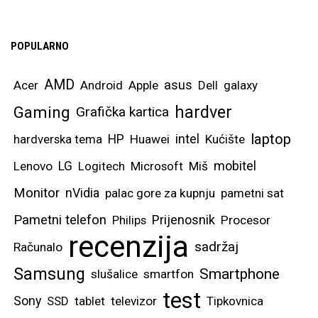
POPULARNO
AMD
asus
Acer
Android
Apple
Dell
galaxy
hardver
Gaming
Grafička kartica
laptop
intel
hardverska tema
HP
Huawei
Kućište
mobitel
Lenovo
LG
Logitech
Microsoft
Miš
Monitor
nVidia
palac gore za kupnju
pametni sat
Pametni telefon
Prijenosnik
Philips
Procesor
recenzija
sadržaj
Računalo
Samsung
Smartphone
slušalice
smartfon
test
Sony
SSD
tablet
televizor
Tipkovnica