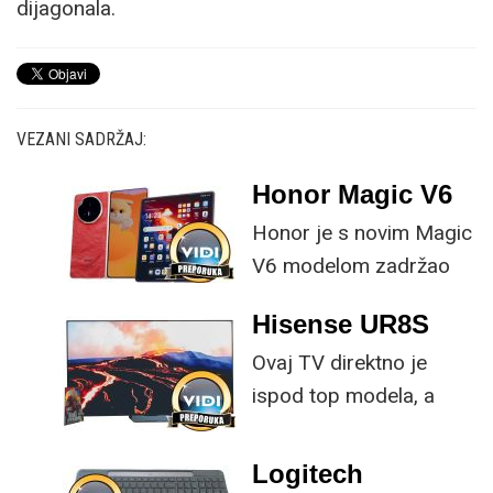
dijagonala.
VEZANI SADRŽAJ:
Honor Magic V6
Honor je s novim Magic
V6 modelom zadržao
provjerene
Hisense UR8S
specifikacije, no
Ovaj TV direktno je
istovremeno
ispod top modela, a
implementirao
prednost mu je što za
nadogradnje koje su
male ustupke možete
ključne svakom
Logitech