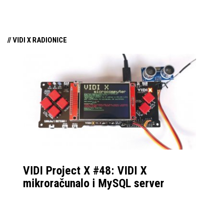
samo par mjeseci od
njezina predstavljanja.
// VIDI X RADIONICE
VIDI Project X #48: VIDI X
mikroračunalo i MySQL server