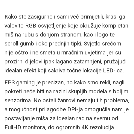
Kako ste zasigurno i sami već primijetili, krasi ga
valovito RGB osvjetljenje koje okružuje kompletan
miš na rubu s donjom stranom, kao i logo te
scroll gumb i oko prednjih tipki. Svjetlo srećom
nije oštro i ne smeta u mračnim uvjetima jer su
prozirni dijelovi ipak lagano zatamnjeni, pružajući
idealan efekt koji sakriva točne lokacije LED-ica.
FPS gaming je precizan, no kako smo rekli, nagli
pokreti neće biti na razini skupljih modela s boljim
senzorima. No ostali žanrovi nemaju tih problema,
a mogućnost prilagodbe DPI-ja omogućila nam je
postavljanje miša za idealan rad na svemu od
FullHD monitora, do ogromnih 4K rezolucija i