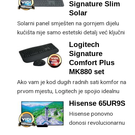
osjetno uštedjeti pri
korisniku.
Signature Slim
kupnji.
Solar
Solarni panel smješten na gornjem dijelu
kućišta nije samo estetski detalj već ključni
dio koncepta ovog proizvoda, jer koristi
Logitech
energiju prirodnog ili umjetnog svjetla za
Signature
rad.
Comfort Plus
MK880 set
Ako vam je kod dugih radnih sati komfor na
prvom mjestu, Logitech je spojio idealnu
kombinaciju tipkovnice i miša s naprednim
Hisense 65UR9S
funkcijama.
Hisense ponovno
donosi revolucionarnu
tehnologiju na tržište