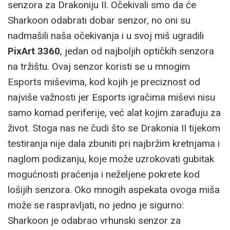
senzora za Drakoniju II. Očekivali smo da će
Sharkoon odabrati dobar senzor, no oni su
nadmašili naša očekivanja i u svoj miš ugradili
PixArt 3360
, jedan od najboljih optičkih senzora
na tržištu. Ovaj senzor koristi se u mnogim
Esports miševima, kod kojih je preciznost od
najviše važnosti jer Esports igračima miševi nisu
samo komad periferije, već alat kojim zarađuju za
život. Stoga nas ne čudi što se Drakonia II tijekom
testiranja nije dala zbuniti pri najbržim kretnjama i
naglom podizanju, koje može uzrokovati gubitak
mogućnosti praćenja i neželjene pokrete kod
lošijih senzora. Oko mnogih aspekata ovoga miša
može se raspravljati, no jedno je sigurno:
Sharkoon je odabrao vrhunski senzor za