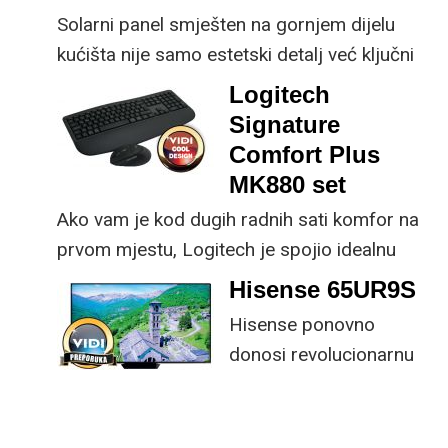
Solarni panel smješten na gornjem dijelu
kućišta nije samo estetski detalj već ključni
dio koncepta ovog proizvoda, jer koristi
Logitech
energiju prirodnog ili umjetnog svjetla za
Signature
rad.
Comfort Plus
MK880 set
Ako vam je kod dugih radnih sati komfor na
prvom mjestu, Logitech je spojio idealnu
kombinaciju tipkovnice i miša s naprednim
Hisense 65UR9S
funkcijama.
Hisense ponovno
donosi revolucionarnu
tehnologiju na tržište
samo par mjeseci od
njezina predstavljanja.