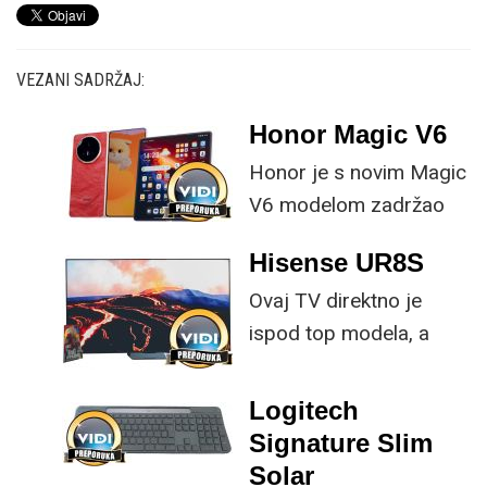
VEZANI SADRŽAJ:
Honor Magic V6
Honor je s novim Magic
V6 modelom zadržao
provjerene
Hisense UR8S
specifikacije, no
Ovaj TV direktno je
istovremeno
ispod top modela, a
implementirao
prednost mu je što za
nadogradnje koje su
male ustupke možete
ključne svakom
Logitech
osjetno uštedjeti pri
korisniku.
Signature Slim
kupnji.
Solar