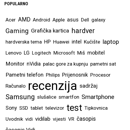
POPULARNO
AMD
asus
Acer
Android
Apple
Dell
galaxy
hardver
Gaming
Grafička kartica
laptop
intel
hardverska tema
HP
Huawei
Kućište
mobitel
Lenovo
LG
Logitech
Microsoft
Miš
Monitor
nVidia
palac gore za kupnju
pametni sat
Pametni telefon
Prijenosnik
Philips
Procesor
recenzija
sadržaj
Računalo
Samsung
Smartphone
slušalice
smartfon
test
Sony
SSD
tablet
televizor
Tipkovnica
vidilab
časopis
Uvodnik
vidi
vijesti
VR
časopis Vidi