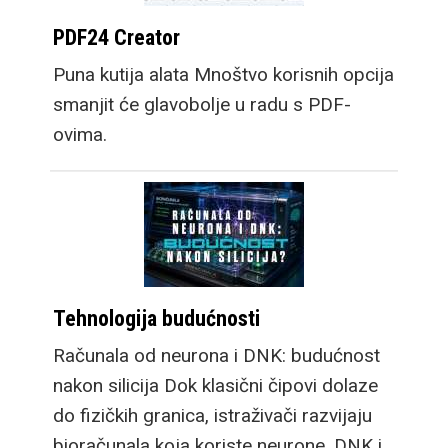
PDF24 Creator
Puna kutija alata Mnoštvo korisnih opcija
smanjit će glavobolje u radu s PDF-
ovima.
Tehnologija budućnosti
Računala od neurona i DNK: budućnost
nakon silicija Dok klasični čipovi dolaze
do fizičkih granica, istraživači razvijaju
bioračunala koja koriste neurone, DNK i…