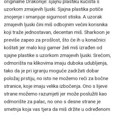
originalne Drakonije: sjajnu plastiku kućišta s
uzorkom zmajevih ljuski. Sjajna plastika potiče
znojenje i smanjuje sigurnost stiska. A uzorak
zmajevih ljuski čini miš odbojnim većini korisnika
koji traže jednostavan, decentan miš. Sharkoon je
previše zapeo za prošlost, što će ih u konačnici
koštati jer malo koji gamer želi miš izrađen od
sjajne plastike s uzorkom zmajevih ljuski. Srećom,
odmorišta na klikovima imaju duboka udubljenja,
tako da je pri igranju moguće zadržati dobar
položaj prstiju, no isto ne možemo reći za bočne
stranice, koje imaju velika izbočenja. Ono s lijeve
strane možemo razumjeti jer može poslužiti kao
odmorište za palac, no ono s desne strane je
smetnja koja vas tjera da miš držite u određenom