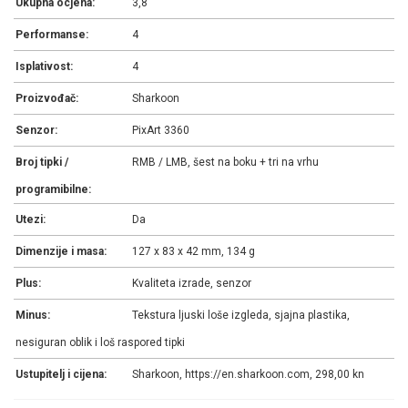
Ukupna ocjena:
3,8
Performanse:
4
Isplativost:
4
Proizvođač:
Sharkoon
Senzor:
PixArt 3360
Broj tipki /
RMB / LMB, šest na boku + tri na vrhu
programibilne:
Utezi:
Da
Dimenzije i masa:
127 x 83 x 42 mm, 134 g
Plus:
Kvaliteta izrade, senzor
Minus:
Tekstura ljuski loše izgleda, sjajna plastika,
nesiguran oblik i loš raspored tipki
Ustupitelj i cijena:
Sharkoon, https://en.sharkoon.com, 298,00 kn