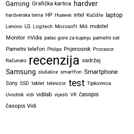
hardver
Gaming
Grafička kartica
laptop
intel
hardverska tema
HP
Huawei
Kućište
mobitel
Lenovo
LG
Logitech
Microsoft
Miš
Monitor
nVidia
palac gore za kupnju
pametni sat
Pametni telefon
Prijenosnik
Philips
Procesor
recenzija
sadržaj
Računalo
Samsung
Smartphone
slušalice
smartfon
test
Sony
SSD
tablet
televizor
Tipkovnica
vidilab
časopis
Uvodnik
vidi
vijesti
VR
časopis Vidi