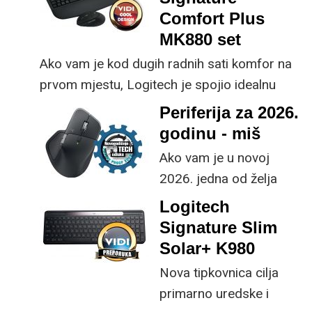
Comfort Plus
MK880 set
Ako vam je kod dugih radnih sati komfor na
prvom mjestu, Logitech je spojio idealnu
kombinaciju tipkovnice i miša s naprednim
Periferija za 2026.
funkcijama.
godinu - miš
Ako vam je u novoj
2026. jedna od želja
veća produktivnost u
Logitech
radu, ne gledajte dalje
Signature Slim
od ovog miša. Logitech
Solar+ K980
MX Master 4 je
Nova tipkovnica cilja
personifikacija
primarno uredske i
poboljšanog učinka u