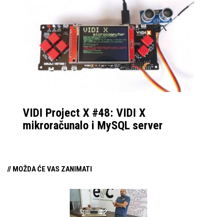
tipki s taktilnim
neizbježno dolaze s
povratnim
novim hardverom.
informacijama
VIDI Project X #48: VIDI X
mikroračunalo i MySQL server
// MOŽDA ĆE VAS ZANIMATI