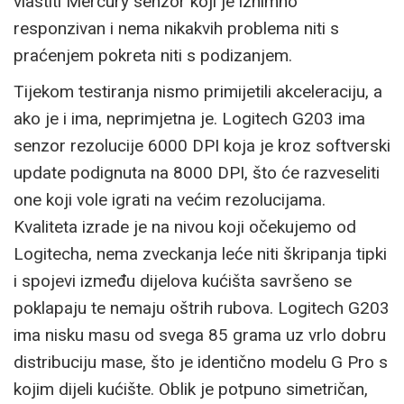
vlastiti Mercury senzor koji je iznimno
responzivan i nema nikakvih problema niti s
praćenjem pokreta niti s podizanjem.
Tijekom testiranja nismo primijetili akceleraciju, a
ako je i ima, neprimjetna je. Logitech G203 ima
senzor rezolucije 6000 DPI koja je kroz softverski
update podignuta na 8000 DPI, što će razveseliti
one koji vole igrati na većim rezolucijama.
Kvaliteta izrade je na nivou koji očekujemo od
Logitecha, nema zveckanja leće niti škripanja tipki
i spojevi između dijelova kućišta savršeno se
poklapaju te nemaju oštrih rubova. Logitech G203
ima nisku masu od svega 85 grama uz vrlo dobru
distribuciju mase, što je identično modelu G Pro s
kojim dijeli kućište. Oblik je potpuno simetričan,