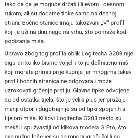
tako da ga je moguće držati i lijevom i desnom
rukom, ali su dodatne tipke samo na desnoj
strani. Bočne stanice imaju takozvani „V“ profil
koji je uži na dnu nego na vrhu, što pomaže kod
podizanja miša.
Upravo zbog tog profila oblik Logitecha G203 nije
siguran koliko bismo voljeli i to je definitivno miš
koji morate primiti prije kupnje jer mnogima takav
profil bočnih stranica ne odgovara i može
uzrokovati grčenje prstiju. Glavne tipke odvojene
su od ostatka tijela, što je veliki plus jer pružaju
manji otpor i dugotrajnije su od tipki spojenih s
tijelom miša. Klikovi Logitecha G203 nešto su
mekši i spužvastiji od klikova modela G Pro, što
nije nužno loše jer su se mnogi igrači žalili na