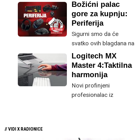
kućne korisnike koji više
Božićni palac
obavljanju zadataka na
nikada neće morati
gore za kupnju:
računalu.
misliti na punjenje
Periferija
baterije.
Sigurni smo da će
svatko ovih blagdana na
poklone utrošiti i više
Logitech MX
nego može racionalno
Master 4:Taktilna
opravdati, no bilo da
harmonija
kupujete poklone
Novi profinjeni
najdražima ili sebi, novi
profesionalac iz
komad periferije brzo
Logitecha mijenja način
će podići dojam vaše
na koji računalna
gaming postaje. Usput
periferija pomaže u
se možete počastiti i
// VIDI X RADIONICE
produktivnosti pomoću
novim značajkama koje