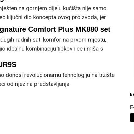
mješten na gornjem dijelu kućišta nije samo
već ključni dio koncepta ovog proizvoda, jer
 prirodnog ili umjetnog svjetla za rad.
ignature Comfort Plus MK880 set
dugih radnih sati komfor na prvom mjestu,
io idealnu kombinaciju tipkovnice i miša s
cijama.
5UR9S
 donosi revolucionarnu tehnologiju na tržište
i od njezina predstavljanja.
N
E