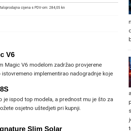
 Maloprodajna cijena s PDV-om: 284,05 kn
n
d
c V6
im Magic V6 modelom zadržao provjerene
no istovremeno implementirao nadogradnje koje
om korisniku.
R8S
a
o je ispod top modela, a prednost mu je što za
žete osjetno uštedjeti pri kupnji.
j
gnature Slim Solar