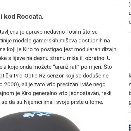
 i kod Roccata.
avljena je upravo nedavno i osim što su
ftinije modele gamerskih miševa dostupnih na
na koji je Kiro to postigao jest modularan dizajn
ke s lijeve na desnu stranu miša ili obratno. U
ela koje onda možete “aranžirati” po mjeri. Što
 optički Pro-Optic R2 senzor koji se doduše ne
n
2000), ali je zato vrlo precizan i više nego
jnom je Kiro generalno vrlo jednostavan, rekli
i se da su Nijemci imali svoje prste u tome.