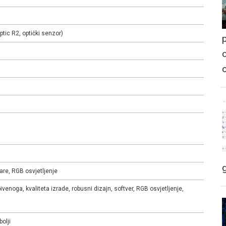
ptic R2, optički senzor)
p
o
re, RGB osvjetljenje
venoga, kvaliteta izrade, robusni dizajn, softver, RGB osvjetljenje,
olji