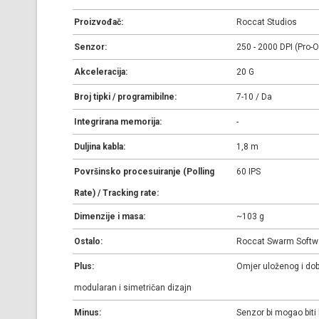
Proizvođač:
Roccat Studios
Senzor:
250 - 2000 DPI (Pro-O
Akceleracija:
20 G
Broj tipki / programibilne:
7-10 / Da
Integrirana memorija:
-
Duljina kabla:
1,8 m
Površinsko procesuiranje (Polling
60 IPS
Rate) / Tracking rate:
Dimenzije i masa:
~103 g
Ostalo:
Roccat Swarm Softwa
Plus:
Omjer uloženog i dobi
modularan i simetričan dizajn
Minus:
Senzor bi mogao biti b