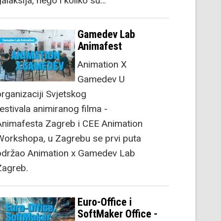
alaksija, nego i koliko su…
Gamedev Lab
Animafest
Animation X
Gamedev U
organizaciji Svjetskog
festivala animiranog filma -
Animafesta Zagreb i CEE Animation
Workshopa, u Zagrebu se prvi puta
održao Animation x Gamedev Lab
Zagreb.
Euro-Office i
SoftMaker Office -