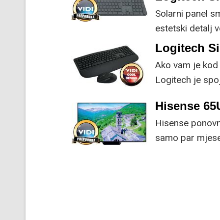
Solarni panel s
estetski detalj 
koristi energiju
Logitech S
Ako vam je kod 
Logitech je spoj
naprednim funk
Hisense 6
Hisense ponovno
samo par mjesec