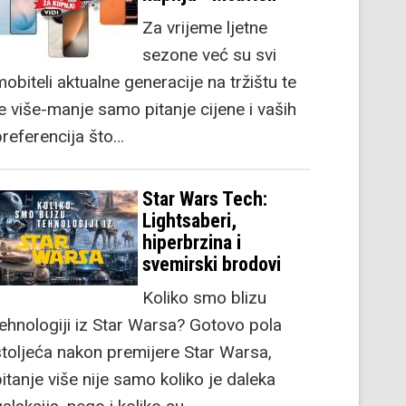
Za vrijeme ljetne
sezone već su svi
obiteli aktualne generacije na tržištu te
je više-manje samo pitanje cijene i vaših
preferencija što…
Star Wars Tech:
Lightsaberi,
hiperbrzina i
svemirski brodovi
Koliko smo blizu
tehnologiji iz Star Warsa? Gotovo pola
stoljeća nakon premijere Star Warsa,
itanje više nije samo koliko je daleka