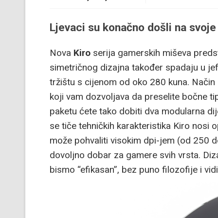
Ljevaci su konačno došli na svoje
Nova
Kiro
serija gamerskih miševa predst
simetričnog dizajna također spadaju u je
tržištu s cijenom od oko 280 kuna. Način 
koji vam dozvoljava da preselite bočne tip
paketu ćete tako dobiti dva modularna dij
se tiče tehničkih karakteristika Kiro nosi
može pohvaliti visokim dpi-jem (od 250 do 
dovoljno dobar za gamere svih vrsta. Diza
bismo “efikasan”, bez puno filozofije i vid