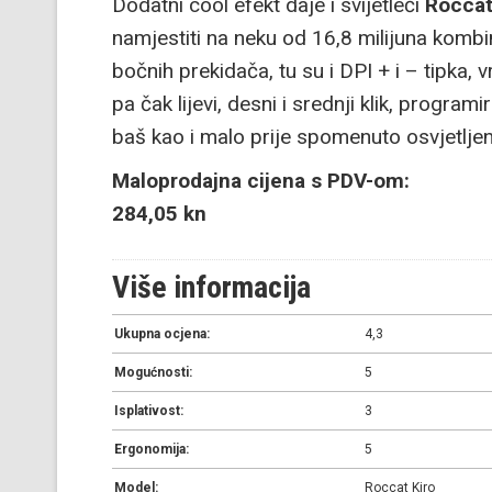
Dodatni cool efekt daje i svijetleći
Rocca
namjestiti na neku od 16,8 milijuna kombi
bočnih prekidača, tu su i DPI + i – tipka, v
pa čak lijevi, desni i srednji klik, progr
baš kao i malo prije spomenuto osvjetljen
Maloprodajna cijena s PDV-om:
284,05 kn
Više informacija
Ukupna ocjena:
4,3
Mogućnosti:
5
Isplativost:
3
Ergonomija:
5
Model:
Roccat Kiro