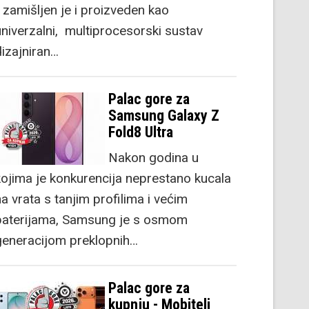
) zamišljen je i proizveden kao
univerzalni, multiprocesorski sustav
dizajniran…
Palac gore za
Samsung Galaxy Z
Fold8 Ultra
Nakon godina u
kojima je konkurencija neprestano kucala
a vrata s tanjim profilima i većim
baterijama, Samsung je s osmom
generacijom preklopnih…
Palac gore za
kupnju - Mobiteli