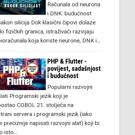
Računala od neurona
i DNK: budućnost
akon silicija Dok klasični čipovi dolaze
o fizičkih granica, istraživači razvijaju
bioračunala koja koriste neurone, DNK i…
PHP & Flutter -
povijest, sadašnjost
i budućnost
Popularni razvojni
lati Programski jezik koji je
postao COBOL 21. stoljeća na
strani servera i programski jezik (iako
e preciznije napisati razvojni alat) koji bi
to isto…