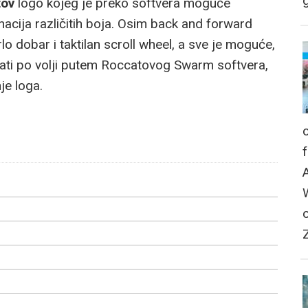
g
tov
logo kojeg je preko softvera moguće
nacija različitih boja. Osim back and forward
rlo dobar i taktilan scroll wheel, a sve je moguće,
amirati po volji putem Roccatovog Swarm softvera,
je loga.