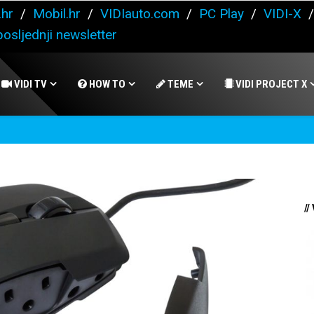
.hr
/
Mobil.hr
/
VIDIauto.com
/
PC Play
/
VIDI-X
osljednji newsletter
VIDI TV
HOW TO
TEME
VIDI PROJECT X
//