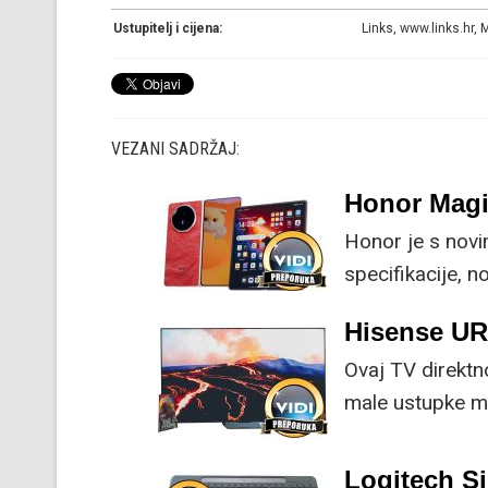
Ustupitelj i cijena:
Links, www.links.hr,
VEZANI SADRŽAJ:
Honor Magi
Honor je s nov
specifikacije, 
su ključne svak
Hisense U
Ovaj TV direktn
male ustupke mo
Logitech Si