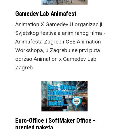
srcu. No, prava
Gamedev Lab Animafest
prednost vidi se kada
otklopite novi Galaxy
Animation X Gamedev U organizaciji
Fold8 jer dobivate
Svjetskog festivala animiranog filma -
dobro poznat 4: 3
Animafesta Zagreb i CEE Animation
omjer stranica, idealan
Workshopa, u Zagrebu se prvi puta
za scrollanje webom,
održao Animation x Gamedev Lab
lako prilagodljiv za
Zagreb.
društvene mreže, a
također multimedija
može pokriti puno veći
postotak zaslona, tako
da iako je na prvu manji
od novog Fold8 Ultra
Euro-Office i SoftMaker Office -
modela, video sadržaj
pregled paketa