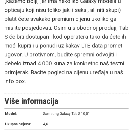
(kažemo bolji, jer ima nekoliko Galaxy modela u
opticaju koji nisu toliko jaki i seksi, ali niti skupi)
platit ćete svakako premium cijenu ukoliko ga
mislite posjedovati. Osim u slobodnoj prodaji, Tab
S će biti dostupan i kod operatera tako da ćete ih
moći kupiti i u ponudi uz kakav LTE data promet
ugovor. U protivnom, budite spremni odvojiti i
debelo iznad 4.000 kuna za konkretno naš testni
primjerak. Bacite pogled na cijenu uređaja u naš
info box.
Više informacija
Model:
Samsung Galaxy Tab S 10,5”
Ukupna ocjena:
4,6