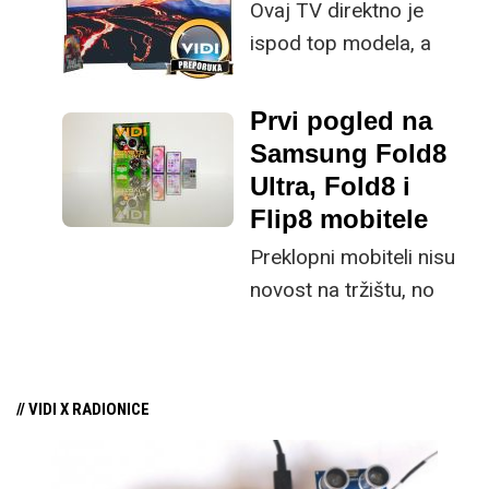
Ovaj TV direktno je
istovremeno
ispod top modela, a
implementirao
prednost mu je što za
nadogradnje koje su
male ustupke možete
ključne svakom
Prvi pogled na
osjetno uštedjeti pri
korisniku.
Samsung Fold8
kupnji.
Ultra, Fold8 i
Flip8 mobitele
Preklopni mobiteli nisu
novost na tržištu, no
svakako su niša s
obzirom na svoju
cijenu, kao i ekstremnu
// VIDI X RADIONICE
plastičnost tržišta koje
više nije spremno toliko
eksperimentirati kao u