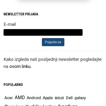
Samsung Galaxy Z
Fold8 Ultra zadržava
NEWSLETTER PRIJAVA
postojeći format,
odnosno unutarnji
E-mail
otklopljeni zaslon
zadržava omjer stranica
i dijagonalu od
impresivnih 8”.
Kako izgleda naš posljednji newsletter pogledajte
Samsung ističe kako je
na
ovom linku.
dizajn ovog modela
kreiran specifično za
multitasking i rad
POPULARNO
primjerice u office
aplikacijama, gdje
AMD
asus
Acer
Android
Apple
Dell
galaxy
možete bez problema