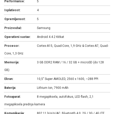
Performanse:
5
Isplativost:
4
Opremljenost:
5
Proizvođač:
Samsung
Operativni sustav:
Android 4.4.2 Kitkat
Procesor:
Cortex-A15, Quad-Core, 1,9 GHz & Cortex-A7, Quad-
Core, 1,3 GHz
Memorija:
3 GB DDR2 RAM / 16 / 32 GB + microSD (do 128
GB)
Ekran:
10,5” Super AMOLED, 2560 x 1600, ~288 PPI
Baterija:
Lithium Ion, 7900 mAh
Fotoaparat:
8 megapiksela, autofokus, LED flash, 2,1
megapiksela prednja kamera
Komunikacija:
802.11 b/g/n/AC, Bluetooth 4.0, 2G / 3G / 4G LTE