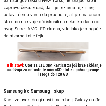
Samsungov taksi u New Yorku, ne znajući što ih
zapravo čeka. E sad, da li je reklama fejk ili ne,
ostavit ćemo vama da prosudite, ali prema onom
što smo na svoje oči iskusili na nekoliko dana od
ovog Super AMOLED ekrana, vrlo lako je moguće
da stvarno i nije fejk.
Tu ih stavi
: Utor za LTE SIM karticu za još brže skidanje
sadržaja za odrasle te microSD slot za pohranjivanje
istoga do 128 GB
Samsung k’o Samsung - skup
Kao i za svaki drugi novi i malo bolji Galaxy uređaj