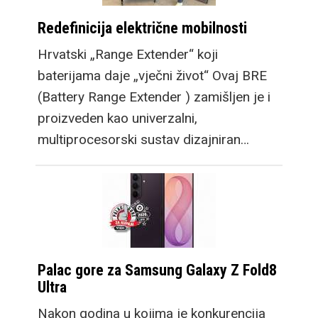
zainteresirati
Redefinicija električne mobilnosti
potencijalne kupce
preklopnog mobitela
Hrvatski „Range Extender“ koji
koji se možda nisu
baterijama daje „vječni život“ Ovaj BRE
pronašli kod manjeg
(Battery Range Extender ) zamišljen je i
Flip modela, a veći Fold
proizveden kao univerzalni,
cilja na multitasking
multiprocesorski sustav dizajniran…
kojim se oni ne bave.
Tako je došlo do
promjene u lineupu ove
godine te tradicionalan
Flip zadržava dizajn po
kojem je postao poznat,
Palac gore za Samsung Galaxy Z Fold8
uz niz poboljšanja
Ultra
kakve već očekujemo
Nakon godina u kojima je konkurencija