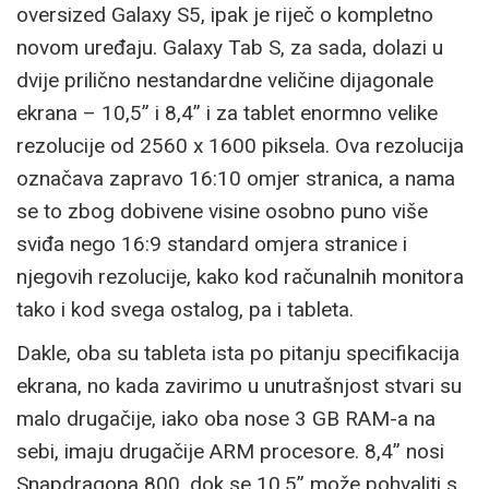
oversized Galaxy S5, ipak je riječ o kompletno
novom uređaju. Galaxy Tab S, za sada, dolazi u
dvije prilično nestandardne veličine dijagonale
ekrana – 10,5” i 8,4” i za tablet enormno velike
rezolucije od 2560 x 1600 piksela. Ova rezolucija
označava zapravo 16:10 omjer stranica, a nama
se to zbog dobivene visine osobno puno više
sviđa nego 16:9 standard omjera stranice i
njegovih rezolucije, kako kod računalnih monitora
tako i kod svega ostalog, pa i tableta.
Dakle, oba su tableta ista po pitanju specifikacija
ekrana, no kada zavirimo u unutrašnjost stvari su
malo drugačije, iako oba nose 3 GB RAM-a na
sebi, imaju drugačije ARM procesore. 8,4” nosi
Snapdragona 800, dok se 10,5” može pohvaliti s