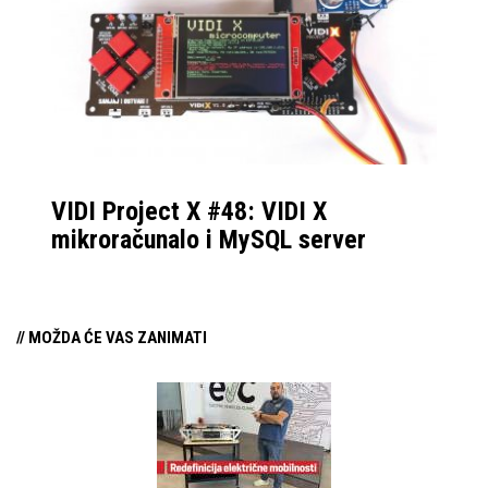
“starim danima”. No, sa
konzistentnim
ažuriranjima i podrškom
ovoj formi uređaja,
Samsung je postao
standard kojem se
VIDI Project X #48: VIDI X
drugi prilagođavaju, sa
mikroračunalo i MySQL server
najboljom softverskom
prilagodbom za
profesionalan rad, ali i
// MOŽDA ĆE VAS ZANIMATI
uživanje u multimediji.
Ove godine imamo
nešto novosti, promjene
koje bi mogle