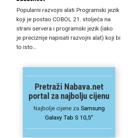
punjenje, a novi dizajn
Popularni razvojni alati Programski jezik
omogućuje i daleko
koji je postao COBOL 21. stoljeća na
veću 100m
strani servera i programski jezik (iako
vodootpornost pa je
je preciznije napisati razvojni alat) koji bi
spreman za ronjenje,
to isto…
asistirajući u učenju kao
i ozbiljnijem praćenju
detalja svakog zarona.
Pogledajmo sada što
Pretraži Nabava.net
sve nude uređaji u malo
portal za najbolju cijenu
više detalja.
Najbolje cijene za
Samsung
Galaxy Tab S 10,5”
Novi flagship preklopni
mobitel sada nosi ime