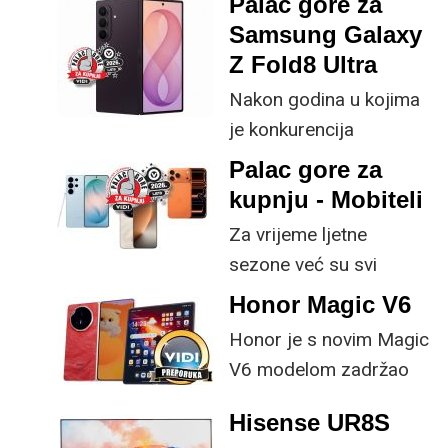
Palac gore za
Samsung Galaxy
Z Fold8 Ultra
Nakon godina u kojima
je konkurencija
neprestano kucala na
Palac gore za
vrata s tanjim profilima i
kupnju - Mobiteli
većim baterijama,
Za vrijeme ljetne
Samsung je s osmom
sezone već su svi
generacijom preklopnih
mobiteli aktualne
Honor Magic V6
uređaja odlučio
generacije na tržištu te
poboljšati ključne
Honor je s novim Magic
je više-manje samo
specifikacije.
V6 modelom zadržao
pitanje cijene i vaših
provjerene
preferencija što želite
Hisense UR8S
specifikacije, no
kupiti.