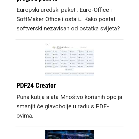
na njemu je gotovo iste
Europski uredski paketi: Euro-Office i
veličine, dok croppanje
SoftMaker Office i ostali... Kako postati
za dobivanje fullscreen
softverski nezavisan od ostatka svijeta?
iskustva reže vrlo mali
postotak videa.
Osim mobitela,
Samsung predstavlja i
nove satove, Galaxy
PDF24 Creator
Watch9, kao i premium
Puna kutija alata Mnoštvo korisnih opcija
opciju, Galaxy Watch
smanjit će glavobolje u radu s PDF-
Ultra2. Osim većih
ovima.
baterija koje omogućuju
dulje trajanje bez
punjača, prelazak na