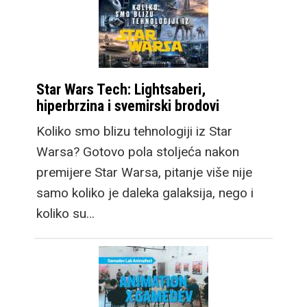
Ovdje je sada i treći
model, Galaxy Z Fold8
koji donosi potpuno
Star Wars Tech: Lightsaberi,
novi format gledanja.
hiperbrzina i svemirski brodovi
Taktički je dizajniran da
Koliko smo blizu tehnologiji iz Star
vanjski zaslon ima
Warsa? Gotovo pola stoljeća nakon
omjere stranica 16:10,
premijere Star Warsa, pitanje više nije
nalik modernim
samo koliko je daleka galaksija, nego i
laptopima kao i office
koliko su…
monitorima. U ruci je
nešto širi i od
standardnih mobitela, a
nesvakidašnji dizajn
brzo nam je prirastao