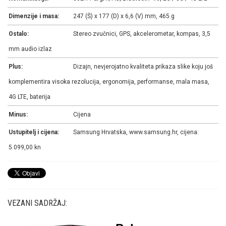
Dimenzije i masa:
247 (Š) x 177 (D) x 6,6 (V) mm, 465 g
Ostalo:
Stereo zvučnici, GPS, akcelerometar, kompas, 3,5
mm audio izlaz
Plus:
Dizajn, nevjerojatno kvaliteta prikaza slike koju još
komplementira visoka rezolucija, ergonomija, performanse, mala masa,
4G LTE, baterija
Minus:
Cijena
Ustupitelj i cijena:
Samsung Hrvatska, www.samsung.hr, cijena:
5.099,00 kn
VEZANI SADRŽAJ: