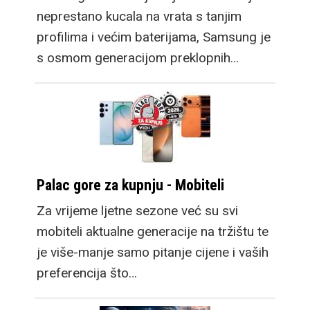
za godišnju
neprestano kucala na vrata s tanjim
nadogradnju. Zatim
profilima i većim baterijama, Samsung je
dosadašnji Fold model
s osmom generacijom preklopnih…
postaje Fold Ultra,
također donoseći
nadogradnje, no
zadržavajući
dosadašnju
funkcionalnost s
Palac gore za kupnju - Mobiteli
vrhunskim setom
Za vrijeme ljetne sezone već su svi
kamera.
mobiteli aktualne generacije na tržištu te
je više-manje samo pitanje cijene i vaših
preferencija što…