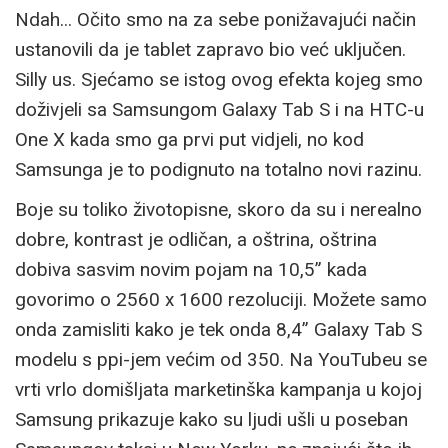
Ndah... Očito smo na za sebe ponižavajući način
ustanovili da je tablet zapravo bio već uključen.
Silly us. Sjećamo se istog ovog efekta kojeg smo
doživjeli sa Samsungom Galaxy Tab S i na HTC-u
One X kada smo ga prvi put vidjeli, no kod
Samsunga je to podignuto na totalno novi razinu.
Boje su toliko životopisne, skoro da su i nerealno
dobre, kontrast je odličan, a oštrina, oštrina
dobiva sasvim novim pojam na 10,5” kada
govorimo o 2560 x 1600 rezoluciji. Možete samo
onda zamisliti kako je tek onda 8,4” Galaxy Tab S
modelu s ppi-jem većim od 350. Na YouTubeu se
vrti vrlo domišljata marketinška kampanja u kojoj
Samsung prikazuje kako su ljudi ušli u poseban