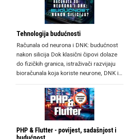
Snapdragon Wear Elite
platformu donosi velik
skok u performansama
Tehnologija budućnosti
sustava. Samsung
Galaxy Watch9 dolazi u
Računala od neurona i DNK: budućnost
dvije veličine, a
nakon silicija Dok klasični čipovi dolaze
osigurava cjelodnevnu
do fizičkih granica, istraživači razvijaju
bateriju sa vrlo
bioračunala koja koriste neurone, DNK i…
robusnim i svestranim
Google WearOS 7
sustavom i njihovom
OneUI 9 optimizacijom.
Galaxy Watch Ultra2
osim velike baterije
PHP & Flutter - povijest, sadašnjost i
budućnost
sada ima i brzo