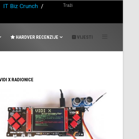
/
IT Biz Crunch
/
HARDVER RECENZIJE
VIJESTI
 VIDI X RADIONICE