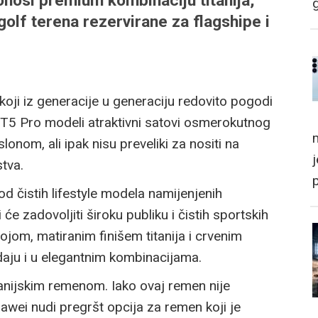
donosi premium kombinaciju titanija,
golf terena rezervirane za flagshipe i
oji iz generacije u generaciju redovito pogodi
GT5 Pro modeli atraktivni satovi osmerokutnog
m
nom, ali ipak nisu preveliki za nositi na
tva.
od čistih lifestyle modela namijenjenih
e zadovoljiti široku publiku i čistih sportskih
jom, matiranim finišem titanija i crvenim
edaju i u elegantnim kombinacijama.
itanijskim remenom. Iako ovaj remen nije
uawei nudi pregršt opcija za remen koji je