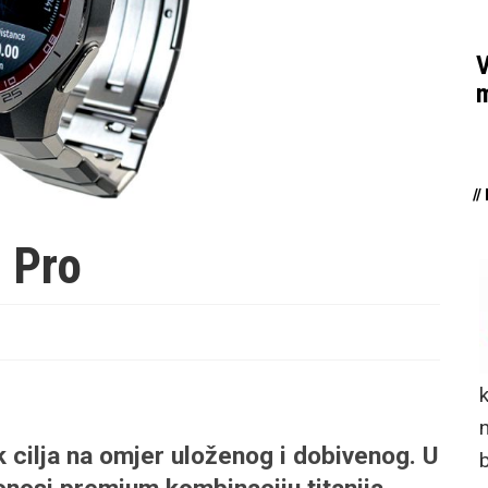
V
m
/
 Pro
n
 cilja na omjer uloženog i dobivenog. U