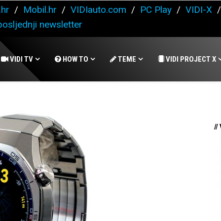
.hr
/
Mobil.hr
/
VIDIauto.com
/
PC Play
/
VIDI-X
osljednji newsletter
VIDI TV
HOW TO
TEME
VIDI PROJECT X
//