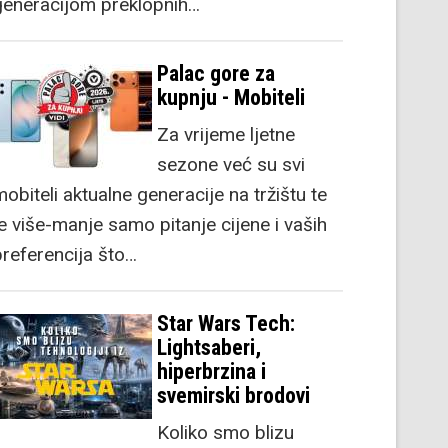
generacijom preklopnih…
Palac gore za
kupnju - Mobiteli
Za vrijeme ljetne
sezone već su svi
obiteli aktualne generacije na tržištu te
je više-manje samo pitanje cijene i vaših
preferencija što…
Star Wars Tech:
Lightsaberi,
hiperbrzina i
svemirski brodovi
Koliko smo blizu