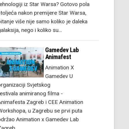
tehnologiji iz Star Warsa? Gotovo pola
stoljeća nakon premijere Star Warsa,
itanje više nije samo koliko je daleka
alaksija, nego i koliko su…
Gamedev Lab
Animafest
Animation X
Gamedev U
organizaciji Svjetskog
festivala animiranog filma -
Animafesta Zagreb i CEE Animation
Workshopa, u Zagrebu se prvi puta
održao Animation x Gamedev Lab
Zagreb.