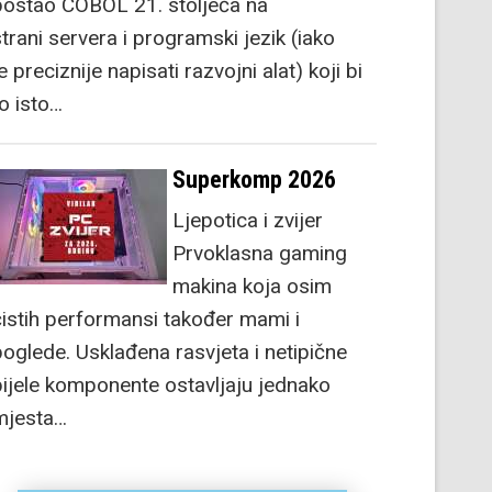
postao COBOL 21. stoljeća na
strani servera i programski jezik (iako
e preciznije napisati razvojni alat) koji bi
to isto…
Superkomp 2026
Ljepotica i zvijer
Prvoklasna gaming
makina koja osim
čistih performansi također mami i
poglede. Usklađena rasvjeta i netipične
bijele komponente ostavljaju jednako
mjesta…