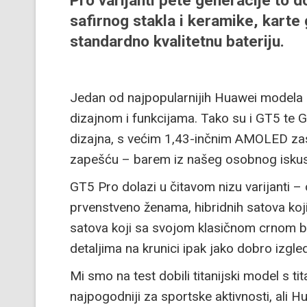
Pro varijanti pete generacije to 
safirnog stakla i keramike, karte 
standardno kvalitetnu bateriju.
Jedan od najpopularnijih Huawei modela k
dizajnom i funkcijama. Tako su i GT5 te 
dizajna, s većim 1,43-inčnim AMOLED zaslo
zapešću – barem iz našeg osobnog iskus
GT5 Pro dolazi u čitavom nizu varijanti – 
prvenstveno ženama, hibridnih satova koji ć
satova koji sa svojom klasičnom crnom bo
detaljima na krunici ipak jako dobro izgl
Mi smo na test dobili titanijski model s t
najpogodniji za sportske aktivnosti, ali H