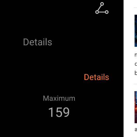
n
d
a