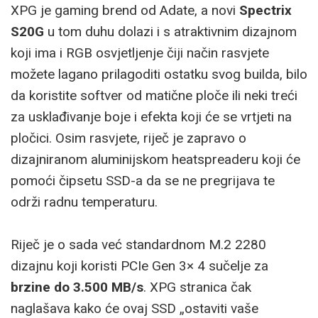
XPG je gaming brend od Adate, a novi
Spectrix
S20G
u tom duhu dolazi i s atraktivnim dizajnom
koji ima i RGB osvjetljenje čiji način rasvjete
možete lagano prilagoditi ostatku svog builda, bilo
da koristite softver od matične ploče ili neki treći
za usklađivanje boje i efekta koji će se vrtjeti na
pločici. Osim rasvjete, riječ je zapravo o
dizajniranom aluminijskom heatspreaderu koji će
pomoći čipsetu SSD-a da se ne pregrijava te
održi radnu temperaturu.
Riječ je o sada već standardnom M.2 2280
dizajnu koji koristi PCIe Gen 3× 4 sučelje za
brzine do 3.500 MB/s
. XPG stranica čak
naglašava kako će ovaj SSD „ostaviti vaše