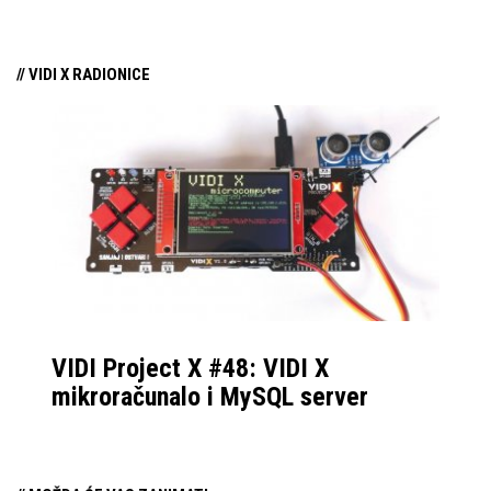
testirani model brzine
performansama.
6.000 MHz i niskih
// VIDI X RADIONICE
latencija pogodan za
korištenje s AMD-ovim
AM5 procesorima
VIDI Project X #48: VIDI X
mikroračunalo i MySQL server