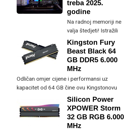
treba 2025.
godine
Na radnoj memoriji ne
valja štedjeti! Istražili
smo koliko nam radne
Kingston Fury
memorije treba za
Beast Black 64
optimalan rad
GB DDR5 6.000
modernog računala,
MHz
koje su razlike između
Odličan omjer cijene i performansi uz
konfiguracija s 16, 32 i
kapacitet od 64 GB čine ovu Kingstonovu
64 GB memorije, te
memoriju vrlo isplativom kupovinom,
Silicon Power
koliko brzina DDR5
posebno ako ste vlasnik nekog od novijih
XPOWER Storm
memorije utječe na
AMD-ovih procesora.
32 GB RGB 6.000
performanse, odnosno
MHz
isplati li se kupiti