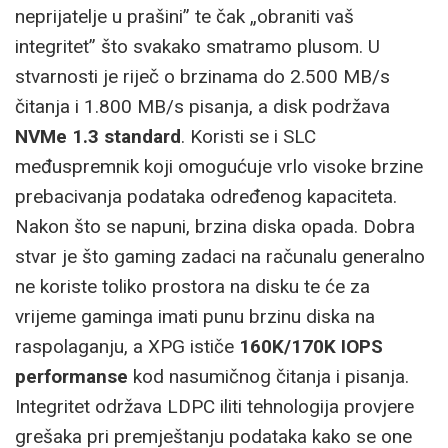
neprijatelje u prašini” te čak „obraniti vaš
integritet” što svakako smatramo plusom. U
stvarnosti je riječ o brzinama do 2.500 MB/s
čitanja i 1.800 MB/s pisanja, a disk podržava
NVMe 1.3 standard
. Koristi se i SLC
međuspremnik koji omogućuje vrlo visoke brzine
prebacivanja podataka određenog kapaciteta.
Nakon što se napuni, brzina diska opada. Dobra
stvar je što gaming zadaci na računalu generalno
ne koriste toliko prostora na disku te će za
vrijeme gaminga imati punu brzinu diska na
raspolaganju, a XPG ističe
160K/170K IOPS
performanse
kod nasumičnog čitanja i pisanja.
Integritet održava LDPC iliti tehnologija provjere
grešaka pri premještanju podataka kako se one