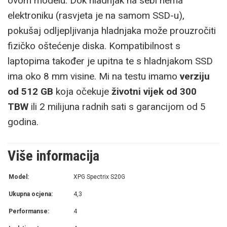
ovom modelu. Dok hladnjak na sebi nema
elektroniku (rasvjeta je na samom SSD-u),
pokušaj odljepljivanja hladnjaka može prouzročiti
fizičko oštećenje diska. Kompatibilnost s
laptopima također je upitna te s hladnjakom SSD
ima oko 8 mm visine. Mi na testu imamo
verziju
od 512 GB
koja očekuje
životni vijek od 300
TBW
ili 2 milijuna radnih sati s garancijom od 5
godina.
Više informacija
Model:
XPG Spectrix S20G
Ukupna ocjena:
4,3
Performanse:
4