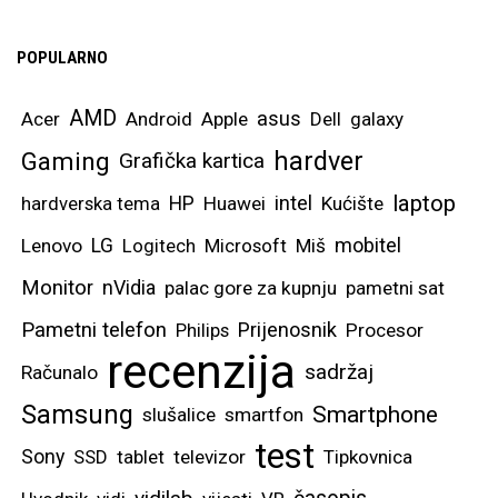
POPULARNO
AMD
asus
Acer
Android
Apple
Dell
galaxy
hardver
Gaming
Grafička kartica
laptop
intel
hardverska tema
HP
Huawei
Kućište
mobitel
Lenovo
LG
Logitech
Microsoft
Miš
Monitor
nVidia
palac gore za kupnju
pametni sat
Pametni telefon
Prijenosnik
Philips
Procesor
recenzija
sadržaj
Računalo
Samsung
Smartphone
slušalice
smartfon
test
Sony
SSD
tablet
televizor
Tipkovnica