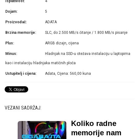
Isplativost:
4
Dojam:
5
Proizvođač:
ADATA
Brzina memorije:
SLC, do 2.500 MB/s čitanje / 1.800 MB/s pisanje
Plus:
ARGB dizajn, cijena
Minus:
Hladnjak na SSD-u otežava instalaciju u laptopima
kao i instalaciju hladnjaka matičnih ploča
Ustupitelj i cijena:
Adata, Cijena: 560,00 kuna
VEZANI SADRŽAJ:
Koliko radne
memorije nam