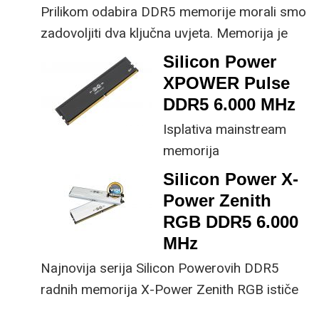
Prilikom odabira DDR5 memorije morali smo
osjetno skuplje module
zadovoljiti dva ključna uvjeta. Memorija je
velike brzine.
trebala biti brzine 6.000 MHz uz niske
Silicon Power
latencije što je optimalno za sve AMD-ove
XPOWER Pulse
AM5 procesore, a posebno za 9800X3D.
DDR5 6.000 MHz
Isplativa mainstream
memorija
Silicon Power X-
Silicon Powerova Pulse
Power Zenith
serija DDR5 memorija
RGB DDR5 6.000
omogućuje odličan
MHz
omjer cijene i
performansi uz
Najnovija serija Silicon Powerovih DDR5
kompaktnu i elegantnu
radnih memorija X-Power Zenith RGB ističe
izvedbu. Posebno je
se atraktivnim dizajnom i odličnim