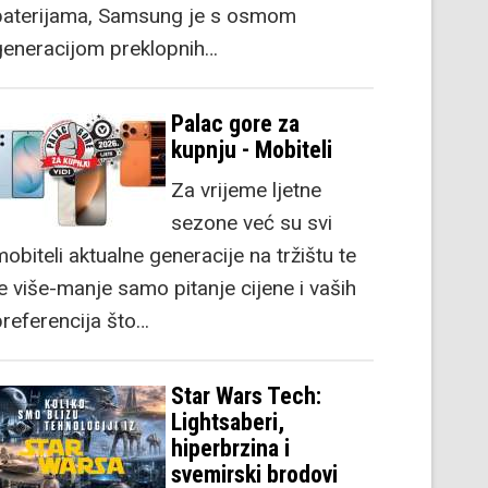
baterijama, Samsung je s osmom
generacijom preklopnih…
Palac gore za
kupnju - Mobiteli
Za vrijeme ljetne
sezone već su svi
obiteli aktualne generacije na tržištu te
je više-manje samo pitanje cijene i vaših
preferencija što…
Star Wars Tech:
Lightsaberi,
hiperbrzina i
svemirski brodovi