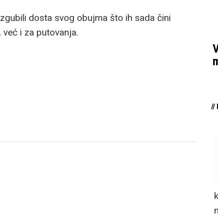
izgubili dosta svog obujma što ih sada čini
već i za putovanja.
V
m
/
n