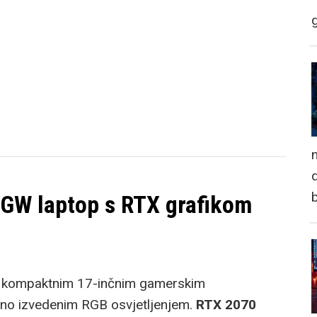
n
d
4GW laptop s RTX grafikom
e kompaktnim 17-inčnim gamerskim
ivno izvedenim RGB osvjetljenjem.
RTX 2070