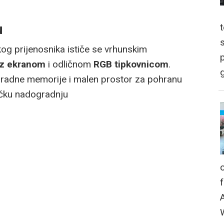
u
g prijenosnika ističe se vrhunskim
p
z ekranom
i odličnom
RGB tipkovnicom
.
g
radne memorije i malen prostor za pohranu
ničku nadogradnju