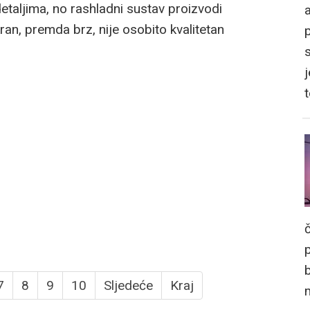
etaljima, no rashladni sustav proizvodi
a
an, premda brz, nije osobito kvalitetan
j
7
8
9
10
Sljedeće
Kraj