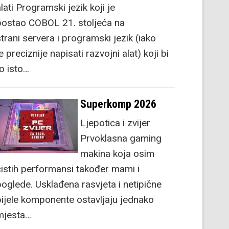
lati Programski jezik koji je
postao COBOL 21. stoljeća na
strani servera i programski jezik (iako
e preciznije napisati razvojni alat) koji bi
to isto…
Superkomp 2026
Ljepotica i zvijer
Prvoklasna gaming
makina koja osim
čistih performansi također mami i
poglede. Usklađena rasvjeta i netipične
bijele komponente ostavljaju jednako
mjesta…