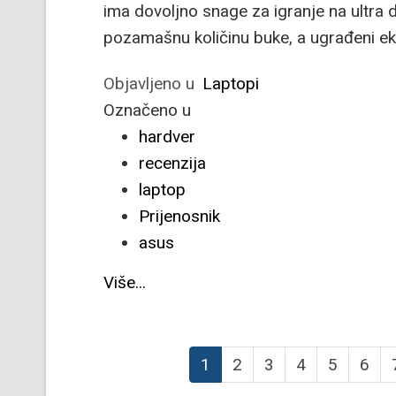
ima dovoljno snage za igranje na ultra d
pozamašnu količinu buke, a ugrađeni ekr
Objavljeno u
Laptopi
Označeno u
hardver
recenzija
laptop
Prijenosnik
asus
Više...
1
2
3
4
5
6