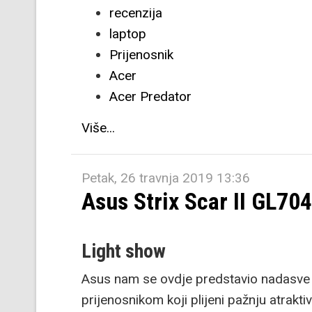
recenzija
laptop
Prijenosnik
Acer
Acer Predator
Više...
Petak, 26 travnja 2019 13:36
Asus Strix Scar II GL70
Light show
Asus nam se ovdje predstavio nadasv
prijenosnikom koji plijeni pažnju atrakt