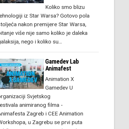
Koliko smo blizu
tehnologiji iz Star Warsa? Gotovo pola
stoljeća nakon premijere Star Warsa,
itanje više nije samo koliko je daleka
alaksija, nego i koliko su…
Gamedev Lab
Animafest
Animation X
Gamedev U
organizaciji Svjetskog
festivala animiranog filma -
Animafesta Zagreb i CEE Animation
Workshopa, u Zagrebu se prvi puta