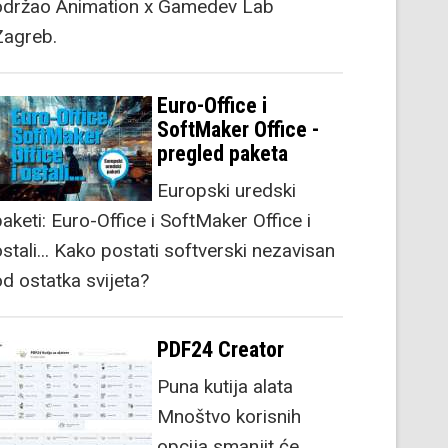
održao Animation x Gamedev Lab
Zagreb.
Euro-Office i
SoftMaker Office -
pregled paketa
Europski uredski
aketi: Euro-Office i SoftMaker Office i
stali... Kako postati softverski nezavisan
od ostatka svijeta?
PDF24 Creator
Puna kutija alata
Mnoštvo korisnih
opcija smanjit će