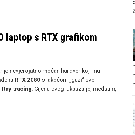
0 laptop s RTX grafikom
p
rije nevjerojatno moćan hardver koji mu
o
ađena
RTX 2080
s lakoćom „gazi“ sve
a
Ray tracing
. Cijena ovog luksuza je, međutim,