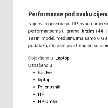
Performanse pod svaku cijen
Najnovija generacija HP-ovog gamersko
performansama u igrama,
brzim 144 H
Testni model, međutim, ima samo 8 GB 
podataka, što zahtijeva trenutnu koris
Objavljeno u
Laptopi
Označeno u
hardver
laptop
Prijenosnik
HP
HP Omen