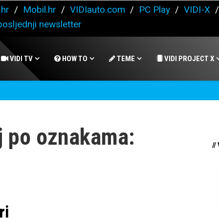
.hr
/
Mobil.hr
/
VIDIauto.com
/
PC Play
/
VIDI-X
osljednji newsletter
VIDI TV
HOW TO
TEME
VIDI PROJECT X
j po oznakama:
//
ri