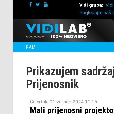
Vidi grupa:
Vidi
Pogledajte naš p
RAM
Prikazujem sadrža
Prijenosnik
Četvrtak, 01 veljače 2024 12:15
Mali prijenosni projekto