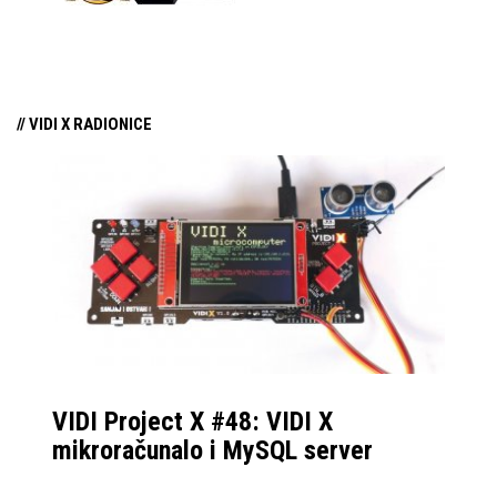
tehnologiju na tržište
samo par mjeseci od
njezina predstavljanja.
// VIDI X RADIONICE
VIDI Project X #48: VIDI X
mikroračunalo i MySQL server