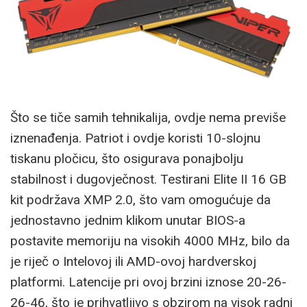
Što se tiče samih tehnikalija, ovdje nema previše
iznenađenja. Patriot i ovdje koristi 10-slojnu
tiskanu pločicu, što osigurava ponajbolju
stabilnost i dugovječnost. Testirani Elite II 16 GB
kit podržava XMP 2.0, što vam omogućuje da
jednostavno jednim klikom unutar BIOS-a
postavite memoriju na visokih 4000 MHz, bilo da
je riječ o Intelovoj ili AMD-ovoj hardverskoj
platformi. Latencije pri ovoj brzini iznose 20-26-
26-46, što je prihvatljivo s obzirom na visok radni