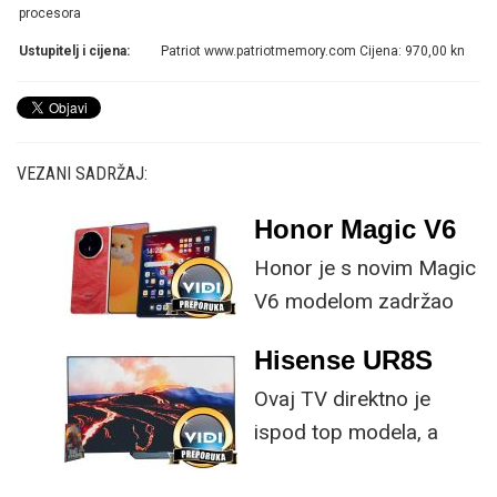
procesora
Ustupitelj i cijena:
Patriot www.patriotmemory.com Cijena: 970,00 kn
VEZANI SADRŽAJ:
Honor Magic V6
Honor je s novim Magic
V6 modelom zadržao
provjerene
Hisense UR8S
specifikacije, no
Ovaj TV direktno je
istovremeno
ispod top modela, a
implementirao
prednost mu je što za
nadogradnje koje su