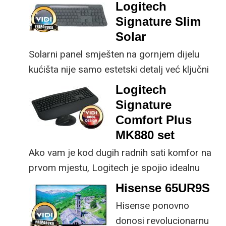
male ustupke možete
ključne svakom
Logitech
osjetno uštedjeti pri
korisniku.
Signature Slim
kupnji.
Solar
Solarni panel smješten na gornjem dijelu
kućišta nije samo estetski detalj već ključni
dio koncepta ovog proizvoda, jer koristi
Logitech
energiju prirodnog ili umjetnog svjetla za
Signature
rad.
Comfort Plus
MK880 set
Ako vam je kod dugih radnih sati komfor na
prvom mjestu, Logitech je spojio idealnu
kombinaciju tipkovnice i miša s naprednim
Hisense 65UR9S
funkcijama.
Hisense ponovno
donosi revolucionarnu