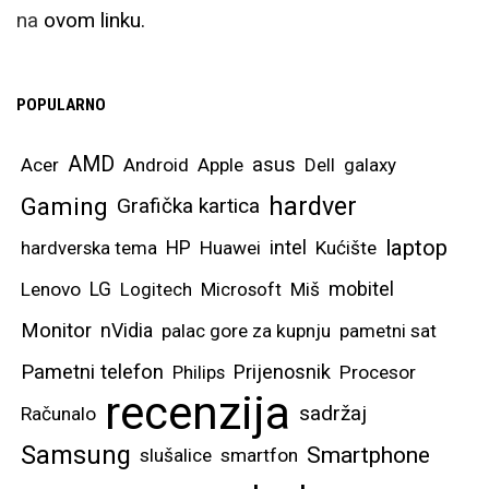
na
ovom linku.
POPULARNO
AMD
asus
Acer
Android
Apple
Dell
galaxy
hardver
Gaming
Grafička kartica
laptop
intel
hardverska tema
HP
Huawei
Kućište
mobitel
Lenovo
LG
Logitech
Microsoft
Miš
Monitor
nVidia
palac gore za kupnju
pametni sat
Pametni telefon
Prijenosnik
Philips
Procesor
recenzija
sadržaj
Računalo
Samsung
Smartphone
slušalice
smartfon