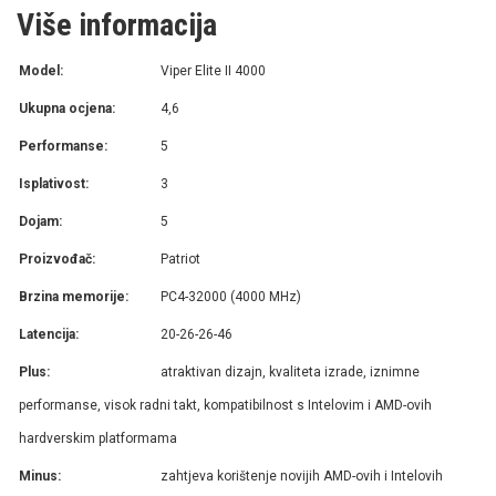
Više informacija
Model:
Viper Elite II 4000
Ukupna ocjena:
4,6
Performanse:
5
Isplativost:
3
Dojam:
5
Proizvođač:
Patriot
Brzina memorije:
PC4-32000 (4000 MHz)
Latencija:
20-26-26-46
Plus:
atraktivan dizajn, kvaliteta izrade, iznimne
performanse, visok radni takt, kompatibilnost s Intelovim i AMD-ovih
hardverskim platformama
Minus:
zahtjeva korištenje novijih AMD-ovih i Intelovih