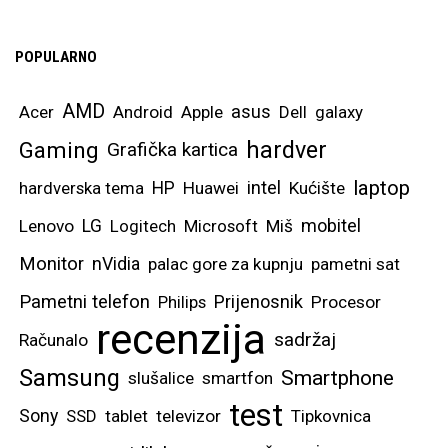
POPULARNO
AMD
asus
Acer
Android
Apple
Dell
galaxy
hardver
Gaming
Grafička kartica
laptop
intel
hardverska tema
HP
Huawei
Kućište
mobitel
Lenovo
LG
Logitech
Microsoft
Miš
Monitor
nVidia
palac gore za kupnju
pametni sat
Pametni telefon
Prijenosnik
Philips
Procesor
recenzija
sadržaj
Računalo
Samsung
Smartphone
slušalice
smartfon
test
Sony
SSD
tablet
televizor
Tipkovnica