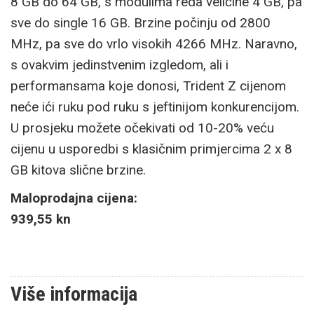
8 GB do 64 GB, s modulima reda veličine 4 GB, pa
sve do single 16 GB. Brzine počinju od 2800
MHz, pa sve do vrlo visokih 4266 MHz. Naravno,
s ovakvim jedinstvenim izgledom, ali i
performansama koje donosi, Trident Z cijenom
neće ići ruku pod ruku s jeftinijom konkurencijom.
U prosjeku možete očekivati od 10-20% veću
cijenu u usporedbi s klasičnim primjercima 2 x 8
GB kitova slične brzine.
Maloprodajna cijena:
939,55 kn
Više informacija