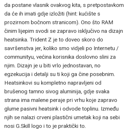
da postane vlasnik ovakvog kita, s pretpostavkom
da će ih imati gdje izložiti (hint: kućište s
prozirnom bočnom stranicom). Ono što RAM
činim lijepim svodi se zapravo isključivo na dizajn
heatsinka. Trident Z je to doveo skoro do
savršenstva jer, koliko smo vidjeli po Internetu /
communityu, većina korisnika doslovno slini za
njim. Dizajn je u biti vrlo jednostavan, no
egzekucija i detalji su ti koji ga čine posebnim.
Heatsinkovi su kompletno napravljeni od
brušenog tamno sivog aluminija, gdje svaka
strana ima malene peraje pri vrhu koje zapravo
glume pasivni heatsink i odvode toplinu. Između
njih se nalazi crveni plastični umetak koji na sebi
nosi G.Skill logo i to je praktički to.