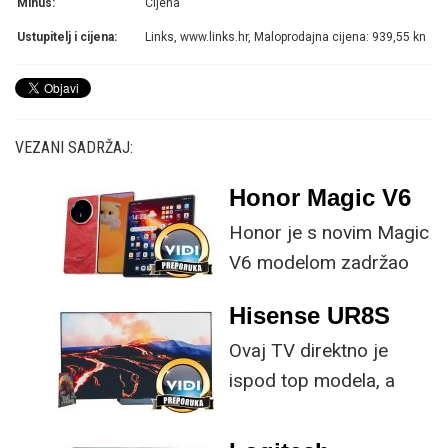
Minus:
Cijena
Ustupitelj i cijena:
Links, www.links.hr, Maloprodajna cijena: 939,55 kn
VEZANI SADRŽAJ:
Honor Magic V6
Honor je s novim Magic
V6 modelom zadržao
provjerene
Hisense UR8S
specifikacije, no
Ovaj TV direktno je
istovremeno
ispod top modela, a
implementirao
prednost mu je što za
nadogradnje koje su
male ustupke možete
ključne svakom