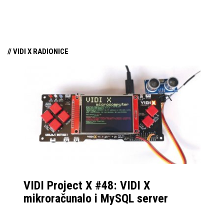
tehnologiju na tržište
samo par mjeseci od
njezina predstavljanja.
// VIDI X RADIONICE
VIDI Project X #48: VIDI X
mikroračunalo i MySQL server