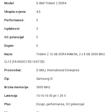
Model:
G.Skill Trident Z DDR4
Ukupna ocjena:
4,5
Performanse:
5
Isplativost:
3
OC potencijal:
5
Dojam:
5
Naziv:
Trident Z 16 GB DDR4 RAM kit, 2 x 8 GB 3000 MHz
CL15 (F4-3000C15D-16GTZB)
Proizvođač:
G.SKILL International Enterprise
Čip:
Samsung IC
Brzina memorije:
3000 MHz
Latencija:
15-16-16-35 pri 1,35 V
Plus:
Dizajn, performanse, OC potencijal