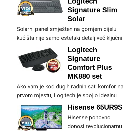
Logitech
osjetno uštedjeti pri
korisniku.
Signature Slim
kupnji.
Solar
Solarni panel smješten na gornjem dijelu
kućišta nije samo estetski detalj već ključni
dio koncepta ovog proizvoda, jer koristi
Logitech
energiju prirodnog ili umjetnog svjetla za
Signature
rad.
Comfort Plus
MK880 set
Ako vam je kod dugih radnih sati komfor na
prvom mjestu, Logitech je spojio idealnu
kombinaciju tipkovnice i miša s naprednim
Hisense 65UR9S
funkcijama.
Hisense ponovno
donosi revolucionarnu