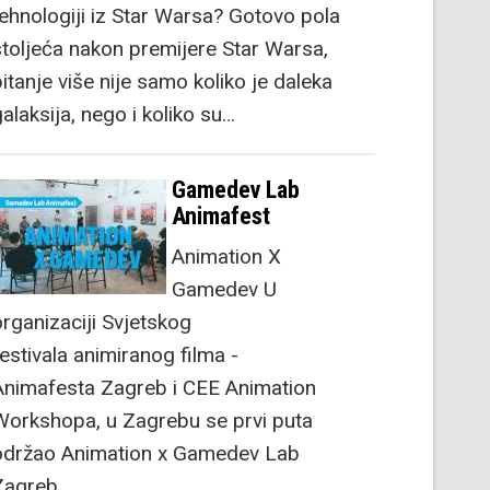
tehnologiji iz Star Warsa? Gotovo pola
stoljeća nakon premijere Star Warsa,
itanje više nije samo koliko je daleka
alaksija, nego i koliko su…
Gamedev Lab
Animafest
Animation X
Gamedev U
organizaciji Svjetskog
festivala animiranog filma -
Animafesta Zagreb i CEE Animation
Workshopa, u Zagrebu se prvi puta
održao Animation x Gamedev Lab
Zagreb.