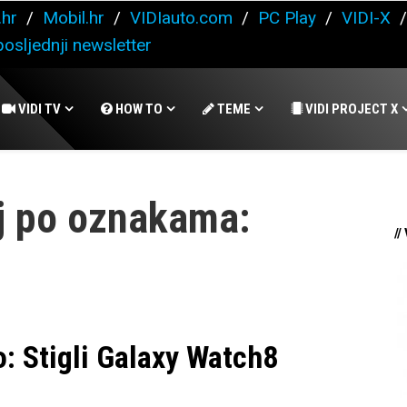
.hr
/
Mobil.hr
/
VIDIauto.com
/
PC Play
/
VIDI-X
osljednji newsletter
VIDI TV
HOW TO
TEME
VIDI PROJECT X
j po oznakama:
//
io: Stigli Galaxy Watch8