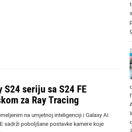
p
g
 S24 seriju sa S24 FE
škom za Ray Tracing
eljenim na umjetnoj inteligenciji i Galaxy AI
E sadrži poboljšane postavke kamere koje