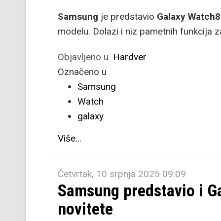
Samsung
je predstavio
Galaxy Watch8
modelu. Dolazi i niz pametnih funkcija za 
Objavljeno u
Hardver
Označeno u
Samsung
Watch
galaxy
Više...
Četvrtak, 10 srpnja 2025 09:09
Samsung predstavio i Ga
novitete