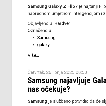
Samsung Galaxy Z Flip7
je najtanji Fl
naprednom umjetnom inteligencijom i z
Objavljeno u
Hardver
Označeno u
Samsung
galaxy
Više...
Četvrtak, 26 lipnja 2025 08:50
Samsung najavljuje Gala
nas očekuje?
Samsung
je službeno potvrdio da će sl