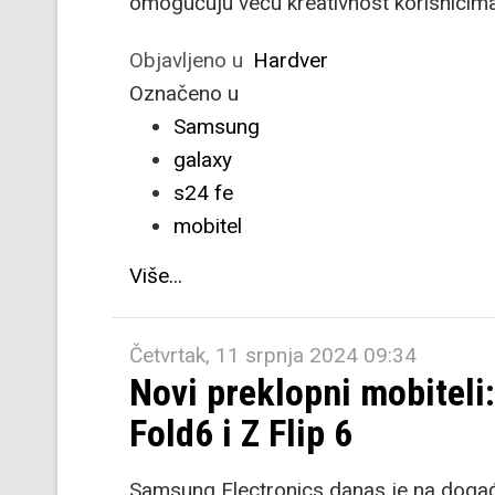
omogućuju veću kreativnost korisnicim
Objavljeno u
Hardver
Označeno u
Samsung
galaxy
s24 fe
mobitel
Više...
Četvrtak, 11 srpnja 2024 09:34
Novi preklopni mobiteli
Fold6 i Z Flip 6
Samsung Electronics danas je na doga