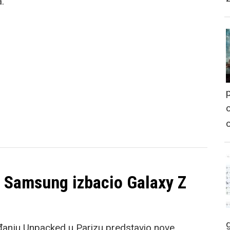
a.
p
o
: Samsung izbacio Galaxy Z
đanju Unpacked u Parizu predstavio nove