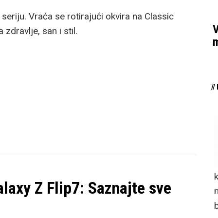
seriju. Vraća se rotirajući okvira na Classic
V
zdravlje, san i stil.
m
/
laxy Z Flip7: Saznajte sve
n