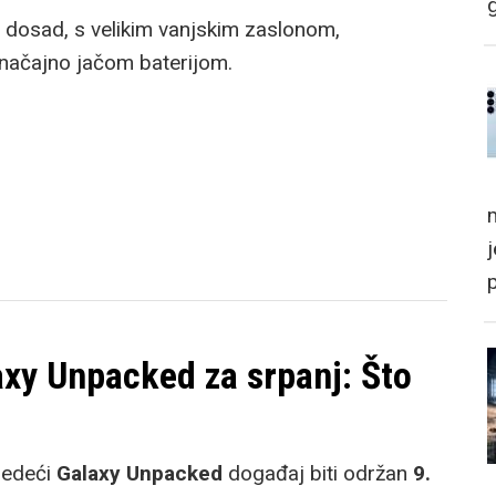
ip dosad, s velikim vanjskim zaslonom,
načajno jačom baterijom.
m
xy Unpacked za srpanj: Što
jedeći
Galaxy Unpacked
događaj biti održan
9.