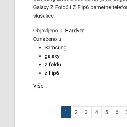
Galaxy Z Fold6 i Z Flip6 pametne telefo
slušalice.
Objavljeno u
Hardver
Označeno u
Samsung
galaxy
z fold6
z flip6
Više...
1
2
3
4
5
6