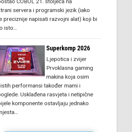
postao COBOL 21. stoljeća na
strani servera i programski jezik (iako
e preciznije napisati razvojni alat) koji bi
to isto…
Superkomp 2026
Ljepotica i zvijer
Prvoklasna gaming
makina koja osim
čistih performansi također mami i
poglede. Usklađena rasvjeta i netipične
bijele komponente ostavljaju jednako
mjesta…