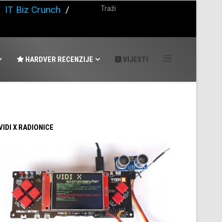
/
IT Biz Crunch
/
HARDVER RECENZIJE
VIJESTI
 VIDI X RADIONICE