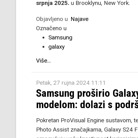
srpnja 2025.
u Brooklynu, New York.
Objavljeno u
Najave
Označeno u
Samsung
galaxy
Više...
Petak, 27 rujna 2024 11:11
Samsung proširio Galaxy
modelom: dolazi s podr
Pokretan ProVisual Engine sustavom, tem
Photo Assist značajkama, Galaxy S24 F