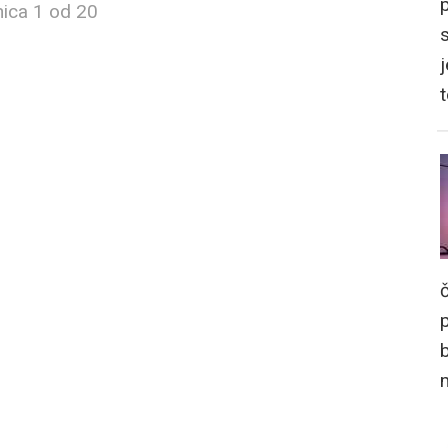
nica 1 od 20
j