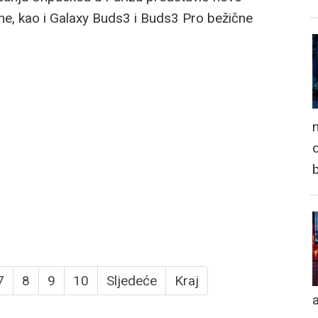
ne, kao i Galaxy Buds3 i Buds3 Pro bežične
n
d
7
8
9
10
Sljedeće
Kraj
a