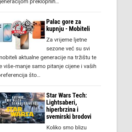
generacijom preklopnih…
Palac gore za
kupnju - Mobiteli
Za vrijeme ljetne
sezone već su svi
obiteli aktualne generacije na tržištu te
je više-manje samo pitanje cijene i vaših
preferencija što…
Star Wars Tech:
Lightsaberi,
hiperbrzina i
svemirski brodovi
Koliko smo blizu