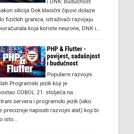
i DNK: budućnost
akon silicija Dok klasični čipovi dolaze
o fizičkih granica, istraživači razvijaju
bioračunala koja koriste neurone, DNK i…
PHP & Flutter -
povijest, sadašnjost
i budućnost
Popularni razvojni
lati Programski jezik koji je
postao COBOL 21. stoljeća na
strani servera i programski jezik (iako
e preciznije napisati razvojni alat) koji bi
to isto…