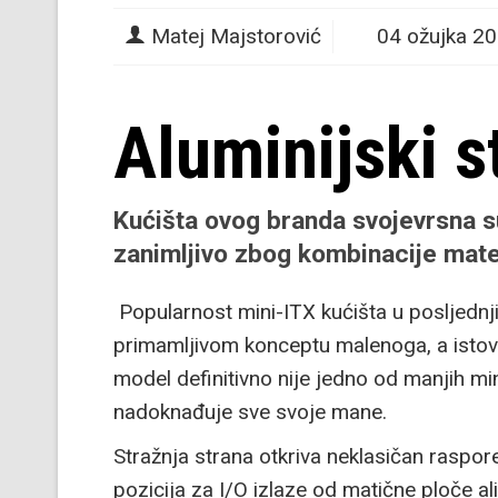
Matej Majstorović
04 ožujka 2
Aluminijski s
Kućišta ovog branda svojevrsna s
zanimljivo zbog kombinacije mate
Popularnost mini-ITX kućišta u posljednji
primamljivom konceptu malenoga, a istov
model definitivno nije jedno od manjih mi
nadoknađuje sve svoje mane.
Stražnja strana otkriva neklasičan raspo
pozicija za I/O izlaze od matične ploče al