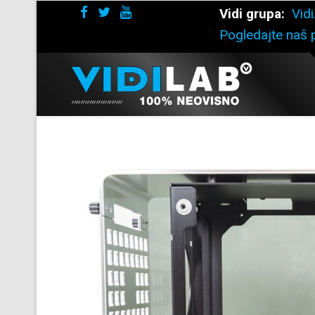
Vidi grupa:
Vidi
Pogledajte naš p