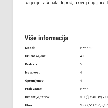
paljenje računala. Ispod, u ovoj šupljini s
Više informacija
Model:
In-Win 901
Ukupna ocjena:
4,3
Kvaliteta:
5
Isplativost:
4
Opremljenost:
4
Proizvođač:
In-Win
Dimenzije, težina:
350 (Š) x 400 (V) x 1
Utori:
3,5 / 2,5” + 2,5”, 5,25