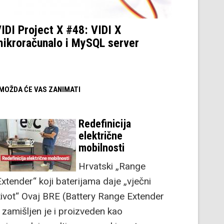
IDI Project X #48: VIDI X
ikroračunalo i MySQL server
/ MOŽDA ĆE VAS ZANIMATI
Redefinicija
električne
mobilnosti
Hrvatski „Range
Extender“ koji baterijama daje „vječni
život“ Ovaj BRE (Battery Range Extender
) zamišljen je i proizveden kao