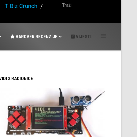
/
IT Biz Crunch
/
HARDVER RECENZIJE
VIJESTI
 VIDI X RADIONICE