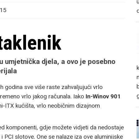
015
taklenik
u umjetnička djela, a ovo je posebno
rijala
n
h godina sve više raste zahvaljujući vrlo
remeno vrlo jakog računala. Iako
In-Winov 901
ni-ITX kućišta, vrlo neobičnim dizajnom
red komponenti, gdje možete vidjeti da nedostaje
i i PCI slotove. One se nalaze iza ove aluminijske