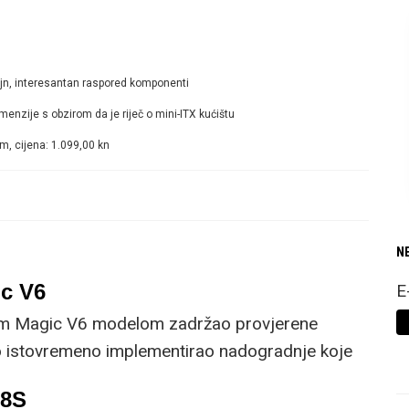
zajn, interesantan raspored komponenti
menzije s obzirom da je riječ o mini-ITX kućištu
m, cijena: 1.099,00 kn
N
c V6
E
im Magic V6 modelom zadržao provjerene
no istovremeno implementirao nadogradnje koje
om korisniku.
R8S