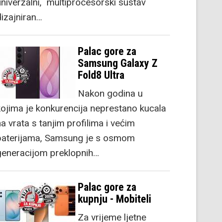
univerzalni, multiprocesorski sustav
dizajniran…
Palac gore za
Samsung Galaxy Z
Fold8 Ultra
Nakon godina u
kojima je konkurencija neprestano kucala
a vrata s tanjim profilima i većim
baterijama, Samsung je s osmom
generacijom preklopnih…
Palac gore za
kupnju - Mobiteli
Za vrijeme ljetne