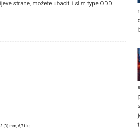
 lijeve strane, možete ubaciti i slim type ODD.
n
d
a
j
73 (D) mm, 6,71 kg
”