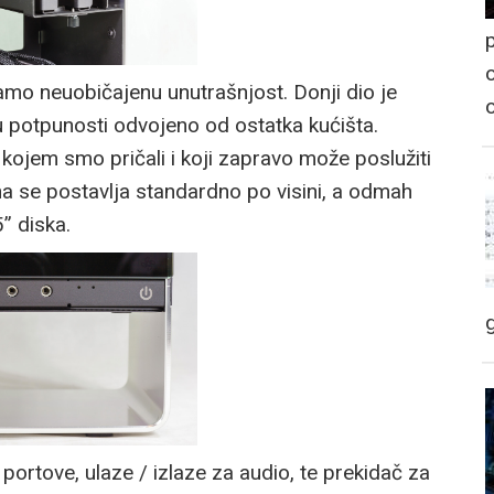
p
o
amo neuobičajenu unutrašnjost. Donji dio je
u potpunosti odvojeno od ostatka kućišta.
ojem smo pričali i koji zapravo može poslužiti
 se postavlja standardno po visini, a odmah
” diska.
 portove, ulaze / izlaze za audio, te prekidač za