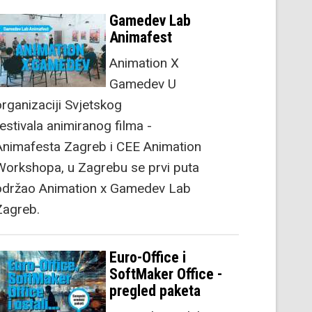
Gamedev Lab
Animafest
Animation X
Gamedev U
organizaciji Svjetskog
festivala animiranog filma -
Animafesta Zagreb i CEE Animation
Workshopa, u Zagrebu se prvi puta
održao Animation x Gamedev Lab
Zagreb.
Euro-Office i
SoftMaker Office -
pregled paketa