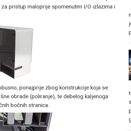
 za pristup maloprije spomenutim I/O izlazima i
m
robusno, ponajprije zbog konstrukcije koja se
vršne obrade (poliranje), te debelog kaljenoga
čnih bočnih stranica.
p
g