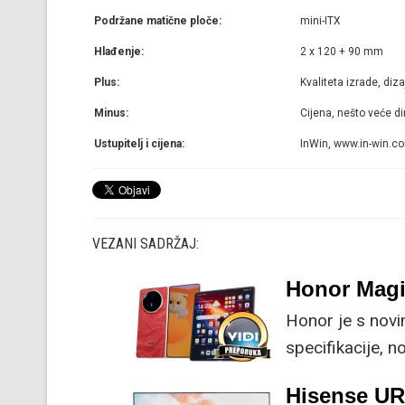
Podržane matične ploče:
mini-ITX
Hlađenje:
2 x 120 + 90 mm
Plus:
Kvaliteta izrade, di
Minus:
Cijena, nešto veće di
Ustupitelj i cijena:
InWin, www.in-win.co
VEZANI SADRŽAJ:
Honor Magi
Honor je s nov
specifikacije, 
su ključne svak
Hisense U