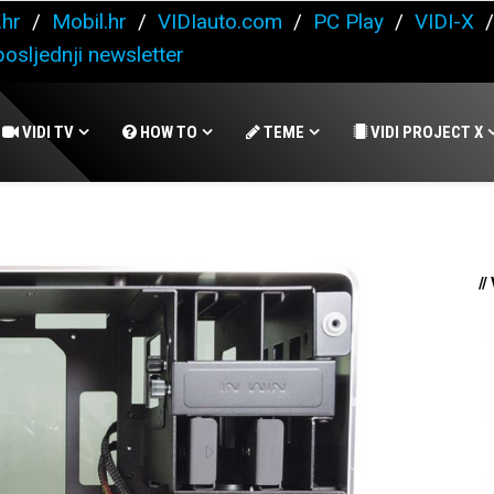
.hr
/
Mobil.hr
/
VIDIauto.com
/
PC Play
/
VIDI-X
osljednji newsletter
VIDI TV
HOW TO
TEME
VIDI PROJECT X
//