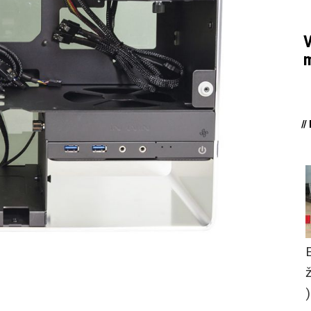
V
m
/