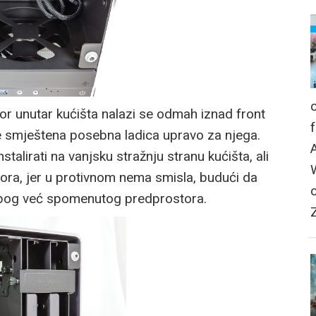
or unutar kućišta nalazi se odmah iznad front
je smještena posebna ladica upravo za njega.
alirati na vanjsku stražnju stranu kućišta, ali
tora, jer u protivnom nema smisla, budući da
 zbog već spomenutog predprostora.