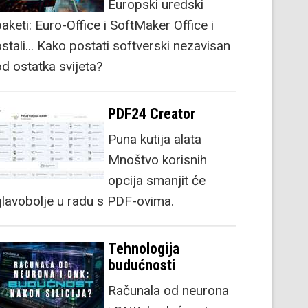
Europski uredski
aketi: Euro-Office i SoftMaker Office i
stali... Kako postati softverski nezavisan
od ostatka svijeta?
PDF24 Creator
Puna kutija alata
Mnoštvo korisnih
opcija smanjit će
glavobolje u radu s PDF-ovima.
Tehnologija
budućnosti
Računala od neurona