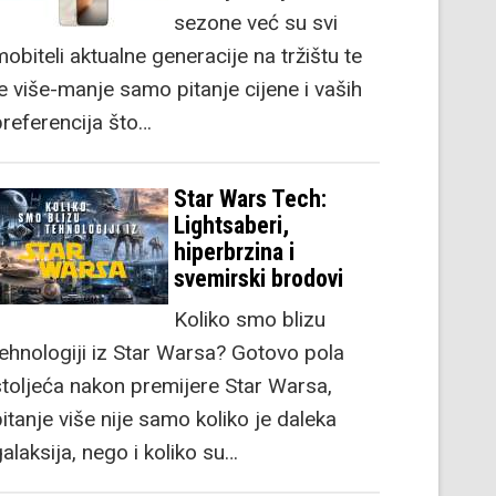
sezone već su svi
obiteli aktualne generacije na tržištu te
je više-manje samo pitanje cijene i vaših
preferencija što…
Star Wars Tech:
Lightsaberi,
hiperbrzina i
svemirski brodovi
Koliko smo blizu
tehnologiji iz Star Warsa? Gotovo pola
stoljeća nakon premijere Star Warsa,
itanje više nije samo koliko je daleka
alaksija, nego i koliko su…