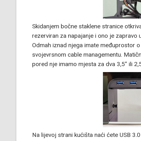
Skidanjem bočne staklene stranice otkriv
rezerviran za napajanje i ono je zapravo 
Odmah iznad njega imate međuprostor o k
svojevrsnom cable managementu. Matična
pored nje imamo mjesta za dva 3,5” ili 2,5
Na lijevoj strani kućišta naći ćete USB 3.0