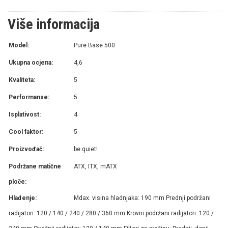
Više informacija
Model:
Pure Base 500
Ukupna ocjena:
4,6
Kvaliteta:
5
Performanse:
5
Isplativost:
4
Cool faktor:
5
Proizvođač:
be quiet!
Podržane matične
ATX, ITX, mATX
ploče:
Hlađenje:
Mdax. visina hladnjaka: 190 mm Prednji podržani
radijatori: 120 / 140 / 240 / 280 / 360 mm Krovni podržani radijatori: 120 /