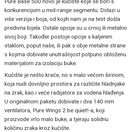
Pure Base 500 novo je kućište koje se bori s
konkurencijom u mid-range segmentu. Dolazi u
više verzija i boja, od kojih nam je na test došla
predivna bijela. Ostale opcije su u crnoj ili metalno
sivoj boji. Također postoje opcije s kaljenim
staklom, poput naše, ili pak s obje metalne strane
s kojima dobivate unutrašnjost potpuno obloženu
materijalom za izolaciju buke.
Kućište je nešto kraće, no s malo većom širinom,
koja nudi dovoljno prostora za različite hladnjake
na zrak, kao i veće radijatore za vodena hlađenja.
U originalnom paketu dobivate i dva 140 mm
ventilatora, Pure Wings 2 be quiet!-a, koji
proizvode vrlo malo buke, a tjeraju solidnu
količinu zraka kroz kućište.