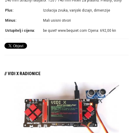
240 mm Stražnji radijator: 120 / 140 mm Filteri za prašinu: Prednji, donji
Plus:
Izolacija zvuka, vanjski dizajn, dimenzije
Minus:
Mali usisni otvori
Ustupitelj i cijena:
be quiet! www.bequiet.com Cijena: 692,00 kn
// VIDI X RADIONICE