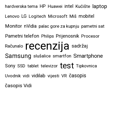
laptop
intel
hardverska tema
HP
Huawei
Kućište
mobitel
Lenovo
LG
Logitech
Microsoft
Miš
Monitor
nVidia
palac gore za kupnju
pametni sat
Pametni telefon
Prijenosnik
Philips
Procesor
recenzija
sadržaj
Računalo
Samsung
Smartphone
slušalice
smartfon
test
Sony
SSD
tablet
televizor
Tipkovnica
vidilab
časopis
Uvodnik
vidi
vijesti
VR
časopis Vidi