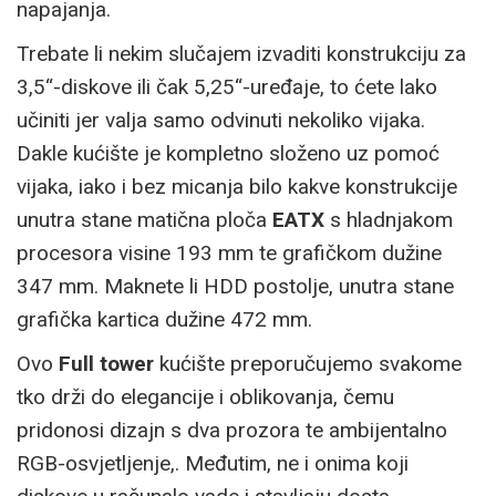
napajanja.
Trebate li nekim slučajem izvaditi konstrukciju za
3,5“-diskove ili čak 5,25“-uređaje, to ćete lako
učiniti jer valja samo odvinuti nekoliko vijaka.
Dakle kućište je kompletno složeno uz pomoć
vijaka, iako i bez micanja bilo kakve konstrukcije
unutra stane matična ploča
EATX
s hladnjakom
procesora visine 193 mm te grafičkom dužine
347 mm. Maknete li HDD postolje, unutra stane
grafička kartica dužine 472 mm.
Ovo
Full tower
kućište preporučujemo svakome
tko drži do elegancije i oblikovanja, čemu
pridonosi dizajn s dva prozora te ambijentalno
RGB-osvjetljenje,. Međutim, ne i onima koji