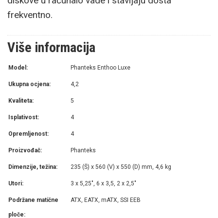
diskove u računalo vade i stavljaju dosta
frekventno.
Više informacija
Model:
Phanteks Enthoo Luxe
Ukupna ocjena:
4,2
Kvaliteta:
5
Isplativost:
4
Opremljenost:
4
Proizvođač:
Phanteks
Dimenzije, težina:
235 (Š) x 560 (V) x 550 (D) mm, 4,6 kg
Utori:
3 x 5,25", 6 x 3,5, 2 x 2,5"
Podržane matične
ATX, EATX, mATX, SSI EEB
ploče: