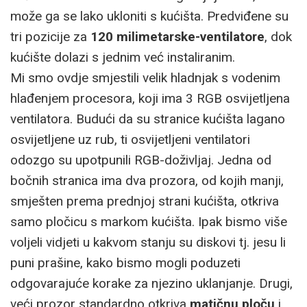
može ga se lako ukloniti s kućišta. Predviđene su
tri pozicije za
120 milimetarske-ventilatore
, dok
kućište dolazi s jednim već instaliranim.
Mi smo ovdje smjestili velik hladnjak s vodenim
hlađenjem procesora, koji ima 3 RGB osvijetljena
ventilatora. Budući da su stranice kućišta lagano
osvijetljene uz rub, ti osvijetljeni ventilatori
odozgo su upotpunili RGB-doživljaj. Jedna od
bočnih stranica ima dva prozora, od kojih manji,
smješten prema prednjoj strani kućišta, otkriva
samo pločicu s markom kućišta. Ipak bismo više
voljeli vidjeti u kakvom stanju su diskovi tj. jesu li
puni prašine, kako bismo mogli poduzeti
odgovarajuće korake za njezino uklanjanje. Drugi,
veći prozor standardno otkriva
matičnu ploču
i