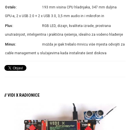
Ostalo:
193 mm visina CPU hladnjaka, 347 mm duljina
GPU-a, 2 x USB 2.0 + 2 x USB 3.0, 3,5 mm audio in i mikrofon in
Plus:
RGB LED, dizajn, kvaliteta izrade, prostrana
unutrašnjost, inteligentna i praktična rješenja, idealno za vodeno hlađenje
Minus:
možda je ipak trebalo mrvicu više mjesta odvojiti za
cable management u slučajevima kada instalirate šest diskova
// VIDI X RADIONICE