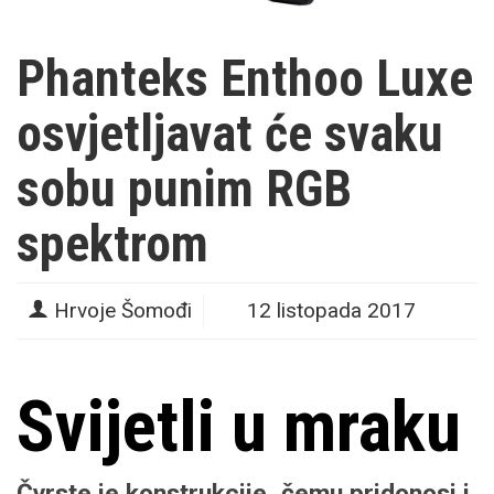
Phanteks Enthoo Luxe
osvjetljavat će svaku
sobu punim RGB
spektrom
Hrvoje Šomođi
12 listopada 2017
Svijetli u mraku
Čvrste je konstrukcije, čemu pridonosi i