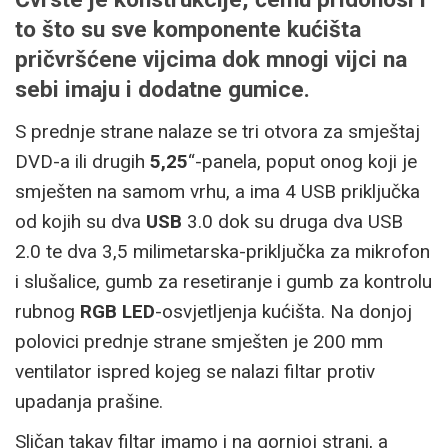
to što su sve komponente kućišta
pričvršćene vijcima dok mnogi vijci na
sebi imaju i dodatne gumice.
S prednje strane nalaze se tri otvora za smještaj
DVD-a ili drugih
5,25
“-panela, poput onog koji je
smješten na samom vrhu, a ima 4 USB priključka
od kojih su dva
USB
3.0 dok su druga dva USB
2.0 te dva 3,5 milimetarska-priključka za mikrofon
i slušalice, gumb za resetiranje i gumb za kontrolu
rubnog
RGB
LED
-osvjetljenja kućišta. Na donjoj
polovici prednje strane smješten je 200 mm
ventilator ispred kojeg se nalazi filtar protiv
upadanja prašine.
Sličan takav filtar imamo i na gornjoj strani, a