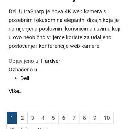
Dell UltraSharp je nova 4K web kamera s
posebnim fokusom na elegantni dizajn koja je
namijenjena poslovnim korisnicima i svima koji
u ovo neobično vrijeme koriste za udaljeno
poslovanje i konferencije web kamere.
Objavljeno u
Hardver
Označeno u
Dell
Više...
1
2
3
4
5
6
7
8
9
10