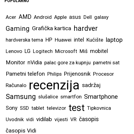
POPULARNO
AMD
asus
Acer
Android
Apple
Dell
galaxy
hardver
Gaming
Grafička kartica
laptop
intel
hardverska tema
HP
Huawei
Kućište
mobitel
Lenovo
LG
Logitech
Microsoft
Miš
Monitor
nVidia
palac gore za kupnju
pametni sat
Pametni telefon
Prijenosnik
Philips
Procesor
recenzija
sadržaj
Računalo
Samsung
Smartphone
slušalice
smartfon
test
Sony
SSD
tablet
televizor
Tipkovnica
vidilab
časopis
Uvodnik
vidi
vijesti
VR
časopis Vidi