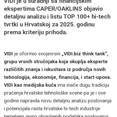
VIDI je u suradnji sa financijskim
ekspertima CAPER/OAKLINS objavio
detaljnu analizu i listu TOP 100+ hi-tech
tvrtki u Hrvatskoj za 2025. godinu
prema kriteriju prihoda.
VIDI
je oformio svojevrsni
„VIDI.biz think tank“,
grupu vrsnih stručnjaka koja okuplja eksperte
različitih znanja i iskustava iz područja novih
tehnologija, ekonomije, financija, i start-upova.
VIDI kao medijska kuća
ima inače dugu tradiciju
praćenja hrvatske tehnološke scene pa je i ove
godine napravila novu detaljnu analizu poslovanja
i potencijala rasta hrvatske hi-tech industrije
temeljem javno objavljenih podataka poslovanja