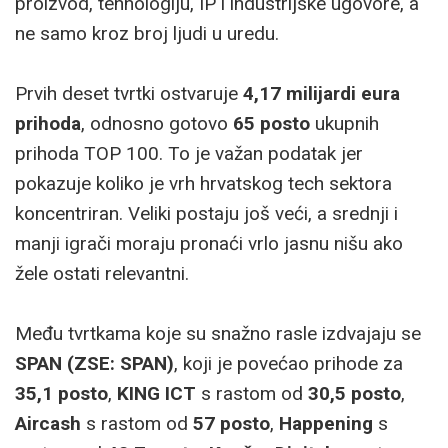
proizvod, tehnologiju, IP i industrijske ugovore, a
ne samo kroz broj ljudi u uredu.
Prvih deset tvrtki ostvaruje
4,17 milijardi eura
prihoda
, odnosno gotovo
65 posto
ukupnih
prihoda TOP 100. To je važan podatak jer
pokazuje koliko je vrh hrvatskog tech sektora
koncentriran. Veliki postaju još veći, a srednji i
manji igrači moraju pronaći vrlo jasnu nišu ako
žele ostati relevantni.
Među tvrtkama koje su snažno rasle izdvajaju se
SPAN (ZSE: SPAN)
, koji je povećao prihode za
35,1 posto
,
KING ICT
s rastom od
30,5 posto
,
Aircash
s rastom od
57 posto
,
Happening
s