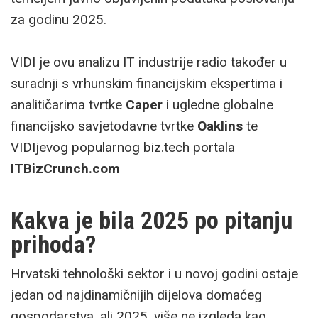
za godinu 2025.
VIDI je ovu analizu IT industrije radio također u
suradnji s vrhunskim financijskim ekspertima i
analitičarima tvrtke
Caper
i ugledne globalne
financijsko savjetodavne tvrtke
Oaklins
te
VIDIjevog popularnog biz.tech portala
ITBizCrunch.com
Kakva je bila 2025 po pitanju
prihoda?
Hrvatski tehnološki sektor i u novoj godini ostaje
jedan od najdinamičnijih dijelova domaćeg
gospodarstva, ali 2025. više ne izgleda kao