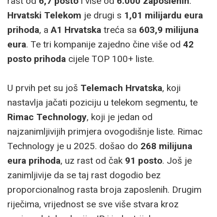
rast od
6,7 posto
i više od
6.000 zaposlenih
.
Hrvatski Telekom
je drugi s
1,01 milijardu eura
prihoda
, a
A1 Hrvatska
treća sa
603,9 milijuna
eura
. Te tri kompanije zajedno čine više od
42
posto prihoda
cijele TOP 100+ liste.
U prvih pet su još
Telemach Hrvatska
, koji
nastavlja jačati poziciju u telekom segmentu, te
Rimac Technology
, koji je jedan od
najzanimljivijih primjera ovogodišnje liste. Rimac
Technology je u 2025. došao do
268 milijuna
eura prihoda
, uz rast od čak
91 posto
. Još je
zanimljivije da se taj rast dogodio bez
proporcionalnog rasta broja zaposlenih. Drugim
riječima, vrijednost se sve više stvara kroz