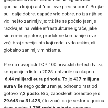
godina u kojoj rast “nosi sve pred sobom”. Brojke
su i dalje dobre, dapače vrlo dobre, no iza njih se
vidi nešto zanimljivije: tržište se počelo jasnije
razdvajati na velike infrastrukturne igrače, jake
sistem-integratore, produktne kompanije i sve
veći broj specijalista koji rade u vrlo uskim, ali
globalno zanimljivim nišama.
Prema novoj listi TOP 100 hrvatskih hi-tech tvrtki,
kompanije s liste u 2025. ostvarile su ukupno
6,44 milijardi eura prihoda
. To je
437 milijuna
eura više
nego godinu ranije, odnosno rast od
gotovo
7,2 posto
. Broj zaposlenih porastao je s
29.643 na 31.428
, što znači da je sektor u godinu
dana dodao
1.785 radnih mjesta
, odnosno