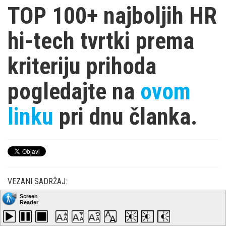
TOP 100+ najboljih HR
hi-tech tvrtki prema
kriteriju prihoda
pogledajte na
ovom
linku
pri dnu članka.
VEZANI SADRŽAJ:
Pregled ljetnih IT
praksi u 2026.