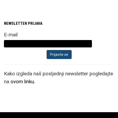
ultratankim kućištem
jedinstven je slučaj u
svijetu prijenosnih
NEWSLETTER PRIJAVA
računala. Pritom
najnoviji AMD-ov Ryzen
E-mail
AI 300 procesor
omogućuje ovom
Asusovom king-size
ultraprijenosniku
Kako izgleda naš posljednji newsletter pogledajte
izvrsne performanse,
na
ovom linku.
odlične AI mogućnosti i
iznimno dugo trajanje
baterije.