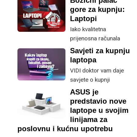
Božični palac
gore za kupnju:
Laptopi
Iako kvalitetna
prijenosna računala
nisu jednostavna
Savjeti za kupnju
kupnja, već promišljena
laptopa
investicija, moderan i
VIDI doktor vam daje
sposoban laptop će
savjete o kupnji
zasigurno biti poklon
idealnog laptopa za
ASUS je
koji nikoga neće ostaviti
školu i fakultet te
predstavio nove
ravnodušnim. Danas
najisplativijeg
laptope u svojim
možete pronaći zaista
prijenosnika do 700
linijama za
različite vrste laptopa
eura.
poslovnu i kućnu upotrebu
za širok spektar