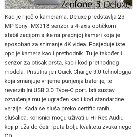
Kad je riječ o kamerama, Deluxe predstavlja 23
MP Sony IMX318 senzor s 4-axis optičkom
stabilizacijom slike na prednjoj kameri koja je
sposoban za snimanje 4K videa. Posjeduje iste
opcije kamera kao i prethodnik. Tu je također i
senzor za otisak prsta, kao i kod prethodnog
modela. Prisutna je i Quick Charge 3.0 tehnologija
koja smanjuje vrijeme punjenja baterije, te
reverzibilni USB 3.0 Type-C port. Isti sustav
ozvučenja mu je ugrađen kao i kod standardne
verzije. Kada se sluša preko certificiranih
slušalica, korisnici mogu uživati u Hi-Res Audiu
koji pruža do četiri puta bolju kvalitetu zvuka nego
CD.