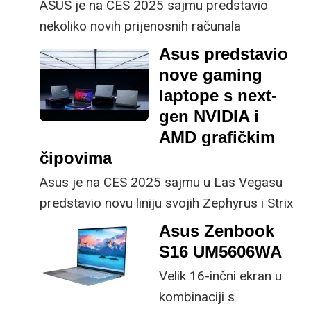
ASUS je na CES 2025 sajmu predstavio
namjena – od poslovnih
nekoliko novih prijenosnih računala
korisnika i dizajnera do
namijenjenih kućnim i poslovnim korisnicima.
gamera. Bitno je samo
Asus predstavio
prepoznati modele koji
nove gaming
odgovaraju vašim
laptope s next-
potrebama. Za vas smo
gen NVIDIA i
istaknuli nekoliko onih
AMD grafičkim
koji svojim
čipovima
performansama,
Asus je na CES 2025 sajmu u Las Vegasu
kvalitetom izrade i
predstavio novu liniju svojih Zephyrus i Strix
odabranim
gaming laptopa u kojima se nalaze nove
Asus Zenbook
tehnologijama zaslužuju
GPU, u laptop izdanjima, dakako, koje su
S16 UM5606WA
naš ovogodišnji “Palac
NVIDIA i AMD također predstavili na CES-u.
gore za kupnju!”
Velik 16-inčni ekran u
kombinaciji s