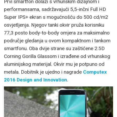
Prvi smartfon dolazi s vrhunskim dizajnom i
performansama, sadržavajući 5,5-inčni Full HD
Super IPS+ ekran s mogućnošću do 500 cd/m2
osvjetljenja. Njegov tanki okvir pruža korisniku
77,3 posto body-to-body omjera za maksimalno
područje gledanja u ovom kompaktnom i tankom
smartfonu. Oba dvije strane su zaštićene 2.5D
Corning Gorilla Glassom i izrađene od vrhunskog
aluminijskog materijal. Okvir mu je potpuno od
metala. Dobitnik je ujedno i nagrade
Computex
2016 Design and Innovation
.