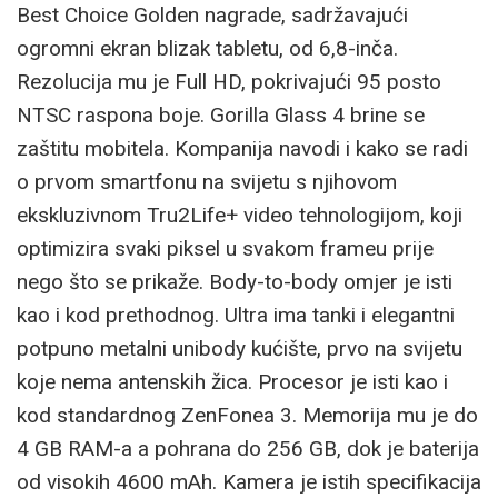
Best Choice Golden nagrade, sadržavajući
ogromni ekran blizak tabletu, od 6,8-inča.
Rezolucija mu je Full HD, pokrivajući 95 posto
NTSC raspona boje. Gorilla Glass 4 brine se
zaštitu mobitela. Kompanija navodi i kako se radi
o prvom smartfonu na svijetu s njihovom
ekskluzivnom Tru2Life+ video tehnologijom, koji
optimizira svaki piksel u svakom frameu prije
nego što se prikaže. Body-to-body omjer je isti
kao i kod prethodnog. Ultra ima tanki i elegantni
potpuno metalni unibody kućište, prvo na svijetu
koje nema antenskih žica. Procesor je isti kao i
kod standardnog ZenFonea 3. Memorija mu je do
4 GB RAM-a a pohrana do 256 GB, dok je baterija
od visokih 4600 mAh. Kamera je istih specifikacija