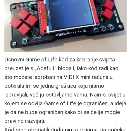
Osnovni Game of Life kôd za kreiranje svijeta
preuzet je s „Adafuit“ bloga i, iako kôd radi kao
što možete isprobati na VIDI X mini računalu,
potkrala im se jedna greškica koju nismo
ispravljali, već ju ostavljamo vama. Naime, svijet u
kojem se odvija Game of Life je ograničen, a ideja
je da ne bude ograničen kako bi se ćelije mogle
pravilno razvijati.
Kôd smo obogatili dodatnim opcijama, na počeku