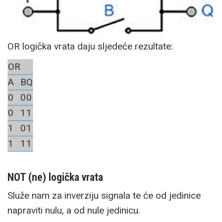
OR logička vrata daju sljedeće rezultate:
OR
A
B
Q
0
0
0
0
1
1
1
0
1
1
1
1
NOT (ne) logička vrata
Služe nam za inverziju signala te će od jedinice
napraviti nulu, a od nule jedinicu.