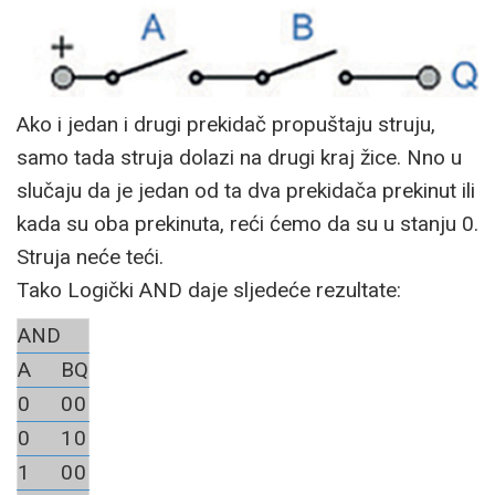
Ako i jedan i drugi prekidač propuštaju struju,
samo tada struja dolazi na drugi kraj žice. Nno u
slučaju da je jedan od ta dva prekidača prekinut ili
kada su oba prekinuta, reći ćemo da su u stanju 0.
Struja neće teći.
Tako Logički AND daje sljedeće rezultate:
AND
A
B
Q
0
0
0
0
1
0
1
0
0