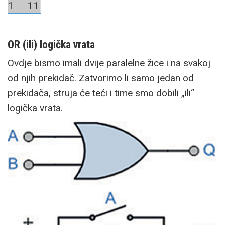
1
1
1
OR (ili) logička vrata
Ovdje bismo imali dvije paralelne žice i na svakoj
od njih prekidač. Zatvorimo li samo jedan od
prekidača, struja će teći i time smo dobili „ili“
logička vrata.