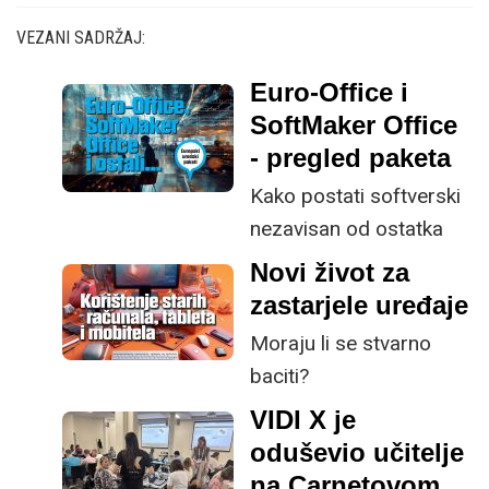
VEZANI SADRŽAJ:
Euro-Office i
SoftMaker Office
- pregled paketa
Kako postati softverski
nezavisan od ostatka
svijeta?
Novi život za
zastarjele uređaje
Moraju li se stvarno
baciti?
VIDI X je
oduševio učitelje
na Carnetovom