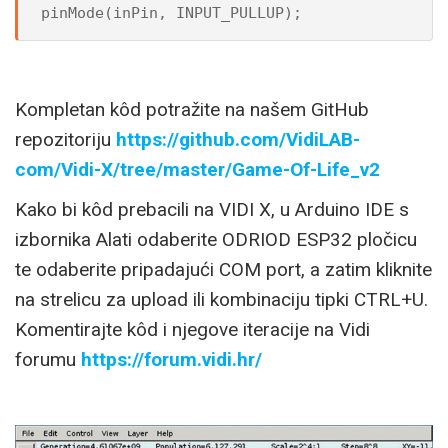
pinMode(inPin, INPUT_PULLUP);
Kompletan kôd potražite na našem GitHub
repozitoriju
https://github.com/VidiLAB-
com/Vidi-X/tree/master/Game-Of-Life_v2
Kako bi kôd prebacili na VIDI X, u Arduino IDE s
izbornika Alati odaberite ODRIOD ESP32 pločicu
te odaberite pripadajući COM port, a zatim kliknite
na strelicu za upload ili kombinaciju tipki CTRL+U.
Komentirajte kôd i njegove iteracije na Vidi
forumu
https://forum.vidi.hr/