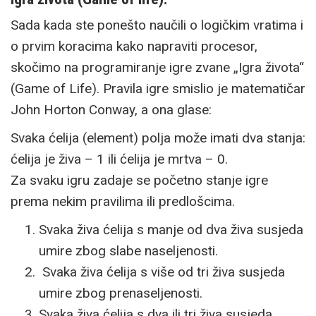
Sada kada ste ponešto naučili o logičkim vratima i
o prvim koracima kako napraviti procesor,
skočimo na programiranje igre zvane „Igra života“
(Game of Life). Pravila igre smislio je matematičar
John Horton Conway, a ona glase:
Svaka ćelija (element) polja može imati dva stanja:
ćelija je živa – 1 ili ćelija je mrtva – 0.
Za svaku igru zadaje se početno stanje igre
prema nekim pravilima ili predlošcima.
Svaka živa ćelija s manje od dva živa susjeda
umire zbog slabe naseljenosti.
Svaka živa ćelija s više od tri živa susjeda
umire zbog prenaseljenosti.
Svaka živa ćelija s dva ili tri živa susjeda