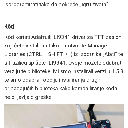
isprogramirati tako da pokreće „Igru života“.
Kôd
Kôd koristi Adafruit ILI9341 driver za TFT zaslon
koji ćete instalirati tako da otvorite Manage
Libraries (CTRL + SHIFT + I) iz izbornika „Alati“ te
u tražilicu upišete ILI9341. Ovdje možete odabrati
verziju te biblioteke. Mi smo instalirali verziju 1.5.3
te smo odabrali opciju instaliranja drugih
pripadajućih biblioteka kako kompajliranje koda
ne bi javljalo greške.