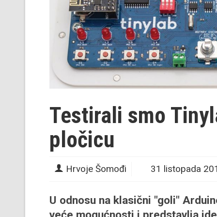
Testirali smo Tiny
pločicu
Hrvoje Šomođi
31 listopada 20
U odnosu na klasični "goli" Arduin
veće mogućnosti i predstavlja idea