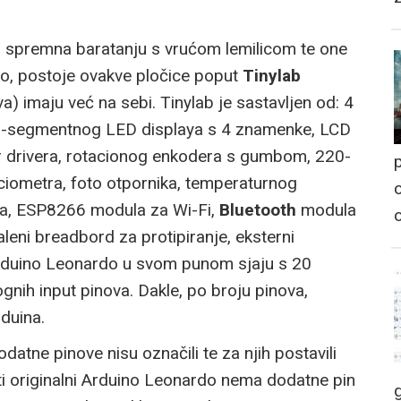
u spremna baratanju s vrućom lemilicom te one
ino, postoje ovakve pločice poput
Tinylab
a) imaju već na sebi. Tinylab je sastavljen od: 4
 7-segmentnog LED displaya s 4 znamenke, LCD
r drivera, rotacionog enkodera s gumbom, 220-
p
nciometra, foto otpornika, temperaturnog
o
la, ESP8266 modula za Wi-Fi,
Bluetooth
modula
eni breadbord za protipiranje, eksterni
Arduino Leonardo u svom punom sjaju s 20
ognih input pinova. Dakle, po broju pinova,
duina.
datne pinove nisu označili te za njih postavili
iti originalni Arduino Leonardo nema dodatne pin