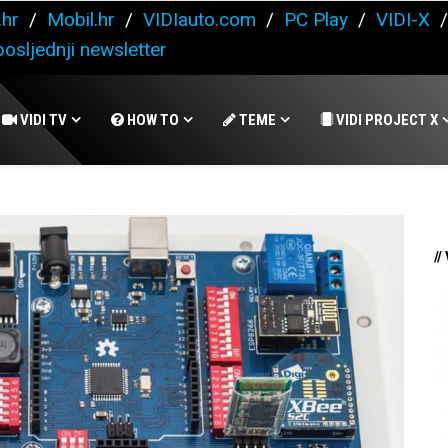
.hr
/
Mobil.hr
/
VIDIauto.com
/
PC Play
/
VIDI-X
osljednji newsletter
VIDI TV
HOW TO
TEME
VIDI PROJECT X
//