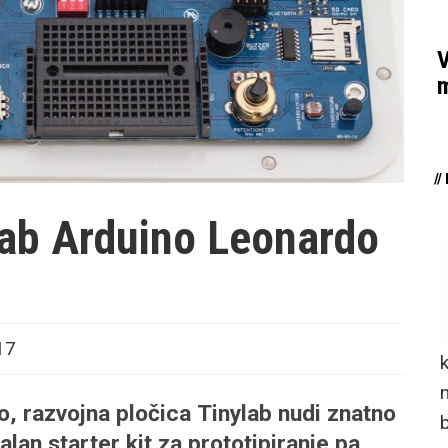
V
m
/
lab Arduino Leonardo
17
n
o, razvojna pločica Tinylab nudi znatno
lan starter kit za prototipiranje pa