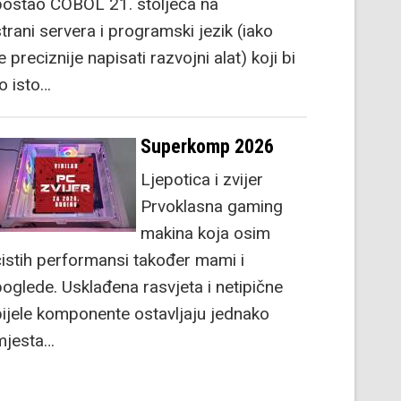
postao COBOL 21. stoljeća na
strani servera i programski jezik (iako
e preciznije napisati razvojni alat) koji bi
to isto…
Superkomp 2026
Ljepotica i zvijer
Prvoklasna gaming
makina koja osim
čistih performansi također mami i
poglede. Usklađena rasvjeta i netipične
bijele komponente ostavljaju jednako
mjesta…