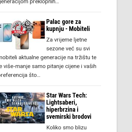
generacijom preklopnih…
Palac gore za
kupnju - Mobiteli
Za vrijeme ljetne
sezone već su svi
obiteli aktualne generacije na tržištu te
je više-manje samo pitanje cijene i vaših
preferencija što…
Star Wars Tech:
Lightsaberi,
hiperbrzina i
svemirski brodovi
Koliko smo blizu