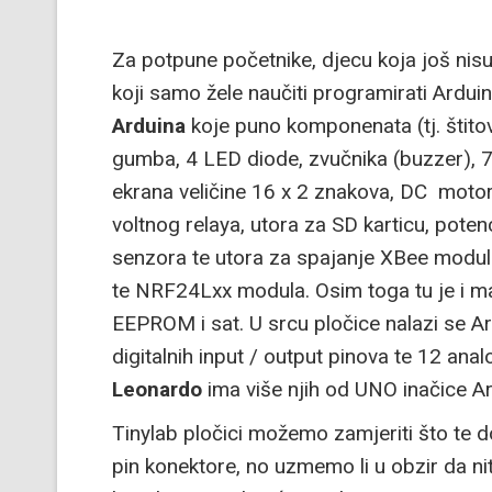
Za potpune početnike, djecu koja još nis
koji samo žele naučiti programirati Ardu
Arduina
koje puno komponenata (tj. štitov
gumba, 4 LED diode, zvučnika (buzzer),
ekrana veličine 16 x 2 znakova, DC moto
voltnog relaya, utora za SD karticu, pote
senzora te utora za spajanje XBee modu
te NRF24Lxx modula. Osim toga tu je i mal
EEPROM i sat. U srcu pločice nalazi se 
digitalnih input / output pinova te 12 anal
Leonardo
ima više njih od UNO inačice Ar
Tinylab pločici možemo zamjeriti što te do
pin konektore, no uzmemo li u obzir da n