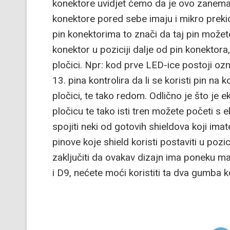
konektore uvidjet ćemo da je ovo zanemari
konektore pored sebe imaju i mikro prekid
pin konektorima to znači da taj pin možete
konektor u poziciji dalje od pin konektora
pločici. Npr: kod prve LED-ice postoji oz
13. pina kontrolira da li se koristi pin na
pločici, te tako redom. Odlično je što je e
pločicu te tako isti tren možete početi s e
spojiti neki od gotovih shieldova koji ima
pinove koje shield koristi postaviti u poz
zaključiti da ovakav dizajn ima poneku manu
i D9, nećete moći koristiti ta dva gumba k