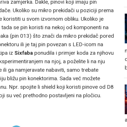
va zamjerka. Dakle, pinovi koji imaju pin
ače. Ukoliko su mikro prekidači u poziciji prema
 koristiti u svom izvornom obliku. Ukoliko je
, tada se pin koristi na nekoj od komponenti na
naka (pin 013) što znači da mikro prekidač pored
 konektoru ili je taj pin povezan s LED-icom na
n
kipa iz
Sixfaba
ponudila i primjer koda za njihovu
d
ksperimentiranjem na njoj, a poželite li na nju
te ili ga namjeravate nabaviti, samo trebate
iciju bližu pin konektorima. Sada već možete
. Npr. spojite li shield koji koristi pinove od D8
oji su već prethodno postavljeni na pločicu.
a