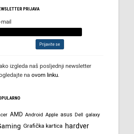
EWSLETTER PRIJAVA
-mail
ako izgleda naš posljednji newsletter
ogledajte na
ovom linku.
OPULARNO
AMD
asus
cer
Android
Apple
Dell
galaxy
hardver
Gaming
Grafička kartica