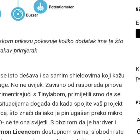
N
E
skom prikazu pokazuje koliko dodatak ima te što
vakav primjerak
K
a se isto dešava i sa samim shieldovima koji kažu
p
uge. No ne uvijek. Zavisno od rasporeda pinova
rimentirajući s Tinylabom, primijetili smo da se
P
 situacijama događa da kada spojite vaš projekt
ce, što znači da iako je pin ugašen preko mikro
A
ice te ona svijetli. S obzirom da je hardver i
mmon Licencom
dostupnom svima, slobodni ste