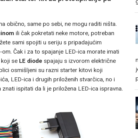
a obično, same po sebi, ne mogu raditi ništa.
uinom
ili čak pokretati neke motore, potreban
ete sami spojiti u seriju s pripadajućim
N-om. Čak i za to spajanje LED-ica morate imati
m
koji se
LE diode
spajaju s izvorom električne
blici osmišljeni su razni starter kitovi koji
a, LED-ica i drugih priloženih stvarčica, no i
 znati ispitati da li je priložena LED-ica ispravna.