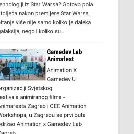
tehnologiji iz Star Warsa? Gotovo pola
stoljeća nakon premijere Star Warsa,
itanje više nije samo koliko je daleka
alaksija, nego i koliko su…
Gamedev Lab
Animafest
Animation X
Gamedev U
organizaciji Svjetskog
festivala animiranog filma -
Animafesta Zagreb i CEE Animation
Workshopa, u Zagrebu se prvi puta
održao Animation x Gamedev Lab
Zagreb.