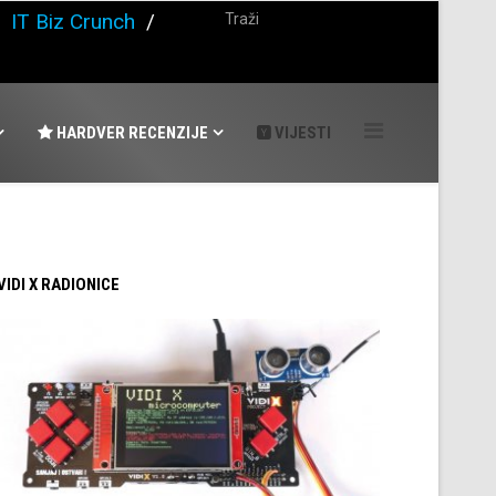
/
IT Biz Crunch
/
HARDVER RECENZIJE
VIJESTI
 VIDI X RADIONICE