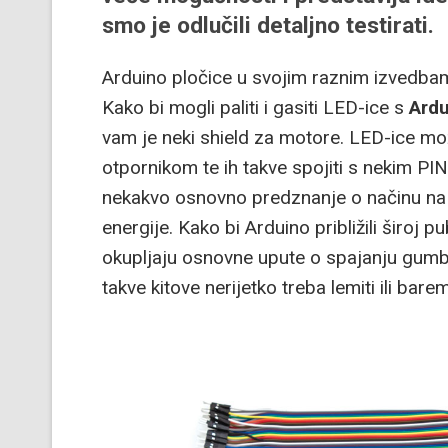
smo je odlučili detaljno testirati.
Arduino pločice u svojim raznim izvedbam
Kako bi mogli paliti i gasiti LED-ice s
Ard
vam je neki shield za motore. LED-ice mož
otpornikom te ih takve spojiti s nekim PI
nekakvo osnovno predznanje o načinu na 
energije. Kako bi Arduino približili široj pu
okupljaju osnovne upute o spajanju gumbić
takve kitove nerijetko treba lemiti ili barem