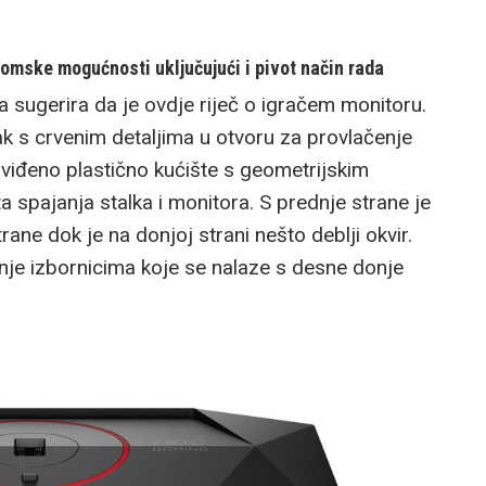
ske mogućnosti uključujući i pivot način rada
ugerira da je ovdje riječ o igračem monitoru.
ak s crvenim detaljima u otvoru za provlačenje
viđeno plastično kućište s geometrijskim
 spajanja stalka i monitora. S prednje strane je
ane dok je na donjoj strani nešto deblji okvir.
anje izbornicima koje se nalaze s desne donje