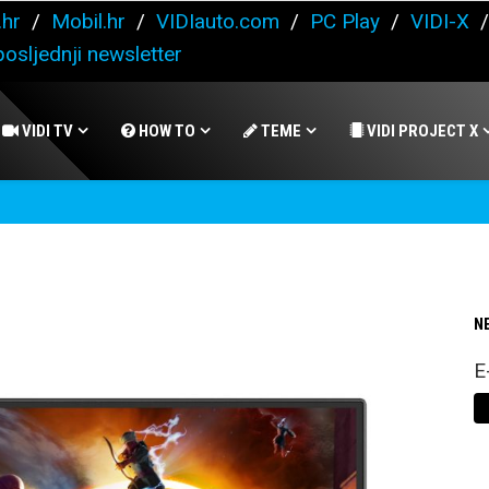
.hr
/
Mobil.hr
/
VIDIauto.com
/
PC Play
/
VIDI-X
osljednji newsletter
VIDI TV
HOW TO
TEME
VIDI PROJECT X
N
E