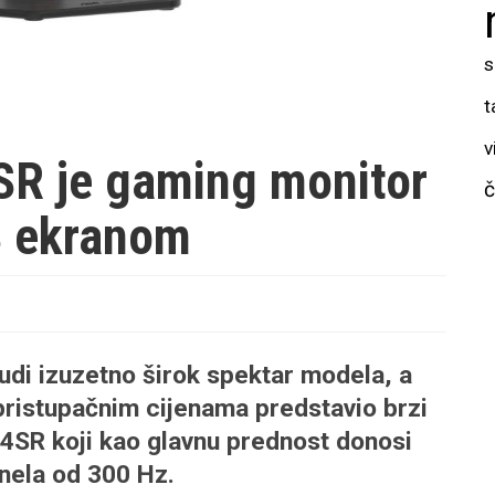
s
t
v
 je gaming monitor
č
S ekranom
udi izuzetno širok spektar modela, a
pristupačnim cijenama predstavio brzi
R koji kao glavnu prednost donosi
anela od 300 Hz.