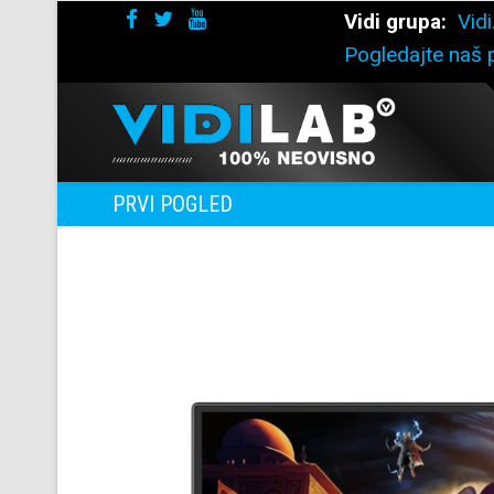
Vidi grupa:
Vidi
Pogledajte naš p
PRVI POGLED