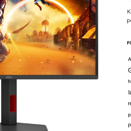
K
p
P
A
h
l
m
p
P