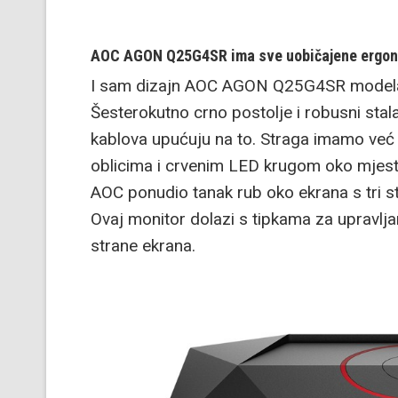
AOC AGON Q25G4SR ima sve uobičajene ergonom
I sam dizajn AOC AGON Q25G4SR modela s
Šesterokutno crno postolje i robusni stal
kablova upućuju na to. Straga imamo već 
oblicima i crvenim LED krugom oko mjesta
AOC ponudio tanak rub oko ekrana s tri str
Ovaj monitor dolazi s tipkama za upravlj
strane ekrana.