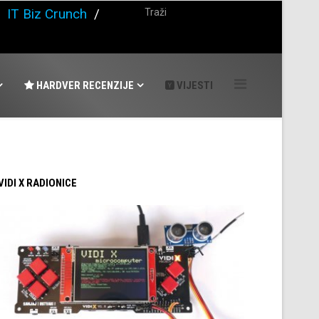
/
IT Biz Crunch
/
HARDVER RECENZIJE
VIJESTI
 VIDI X RADIONICE