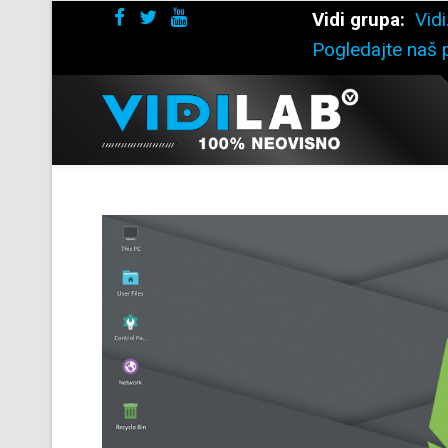
Vidi grupa:
Vidi
Pogledajte naš p