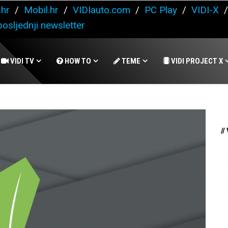
.hr
/
Mobil.hr
/
VIDIauto.com
/
PC Play
/
VIDI-X
osljednji newsletter
VIDI TV
HOW TO
TEME
VIDI PROJECT X
//