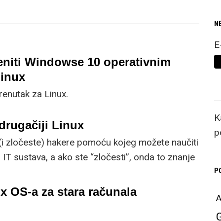
N
E
eniti Windowse 10 operativnim
inux
trenutak za Linux.
K
 drugačiji Linux
p
(i zločeste) hakere pomoću kojeg možete naučiti
 IT sustava, a ako ste “zločesti”, onda to znanje
otiv sigurnosti.
P
x OS-a za stara računala
A