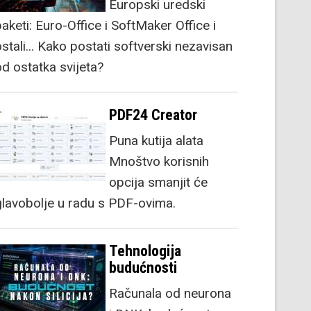
Europski uredski
aketi: Euro-Office i SoftMaker Office i
stali... Kako postati softverski nezavisan
od ostatka svijeta?
PDF24 Creator
Puna kutija alata
Mnoštvo korisnih
opcija smanjit će
glavobolje u radu s PDF-ovima.
Tehnologija
budućnosti
Računala od neurona