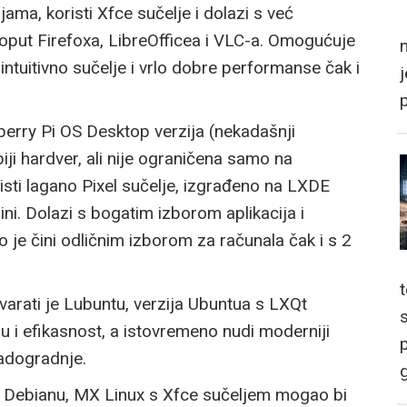
jama, koristi Xfce sučelje i dolazi s već
put Firefoxa, LibreOfficea i VLC-a. Omogućuje
m
intuitivno sučelje i vrlo dobre performanse čak i
berry Pi OS Desktop verzija (nekadašnji
iji hardver, ali nije ograničena samo na
risti lagano Pixel sučelje, izgrađeno na LXDE
zini. Dolazi s bogatim izborom aplikacija i
o je čini odličnim izborom za računala čak i s 2
arati je Lubuntu, verzija Ubuntua s LXQt
nu i efikasnost, a istovremeno nudi moderniji
p
adogradnje.
g
na Debianu, MX Linux s Xfce sučeljem mogao bi