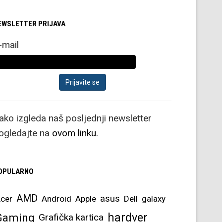
EWSLETTER PRIJAVA
-mail
ako izgleda naš posljednji newsletter
ogledajte na
ovom linku.
OPULARNO
AMD
asus
cer
Android
Apple
Dell
galaxy
hardver
Gaming
Grafička kartica