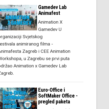
Gamedev Lab
Animafest
Animation X
Gamedev U
organizaciji Svjetskog
festivala animiranog filma -
Animafesta Zagreb i CEE Animation
Workshopa, u Zagrebu se prvi puta
održao Animation x Gamedev Lab
Zagreb.
Euro-Office i
SoftMaker Office -
pregled paketa