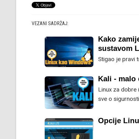
VEZANI SADRŽAJ:
Kako zamij
sustavom L
Stigao je pravi 
Kali - malo
Linux za dobre 
sve o sigurnosti
i upotrijebiti pr
Opcije Linu