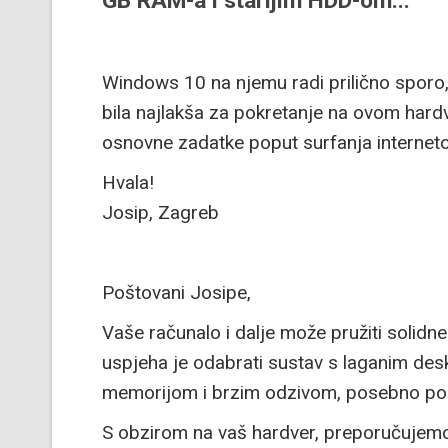
GB RAM-a i starijim HDD-om...
Windows 10 na njemu radi prilično sporo, pa
bila najlakša za pokretanje na ovom hard
osnovne zadatke poput surfanja internet
Hvala!
Josip, Zagreb
Poštovani Josipe,
Vaše računalo i dalje može pružiti solidne
uspjeha je odabrati sustav s laganim de
memorijom i brzim odzivom, posebno pošt
S obzirom na vaš hardver, preporučujemo 