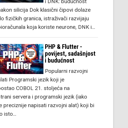
i DNK: budućnost
akon silicija Dok klasični čipovi dolaze
o fizičkih granica, istraživači razvijaju
bioračunala koja koriste neurone, DNK i…
PHP & Flutter -
povijest, sadašnjost
i budućnost
Popularni razvojni
lati Programski jezik koji je
postao COBOL 21. stoljeća na
strani servera i programski jezik (iako
e preciznije napisati razvojni alat) koji bi
to isto…