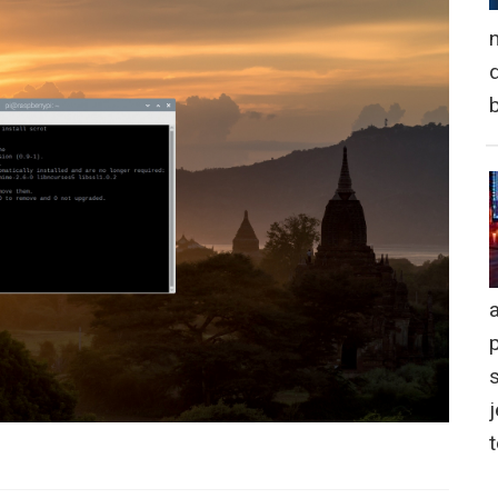
n
d
a
j