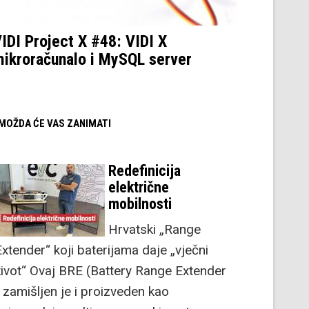
IDI Project X #48: VIDI X
ikroračunalo i MySQL server
/ MOŽDA ĆE VAS ZANIMATI
Redefinicija
električne
mobilnosti
Hrvatski „Range
Extender“ koji baterijama daje „vječni
život“ Ovaj BRE (Battery Range Extender
) zamišljen je i proizveden kao