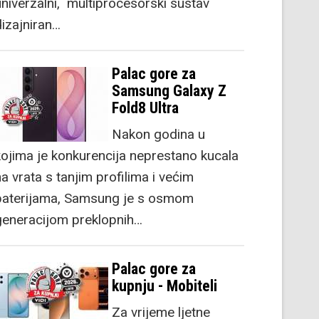
univerzalni, multiprocesorski sustav
dizajniran…
Palac gore za
Samsung Galaxy Z
Fold8 Ultra
Nakon godina u
kojima je konkurencija neprestano kucala
a vrata s tanjim profilima i većim
baterijama, Samsung je s osmom
generacijom preklopnih…
Palac gore za
kupnju - Mobiteli
Za vrijeme ljetne