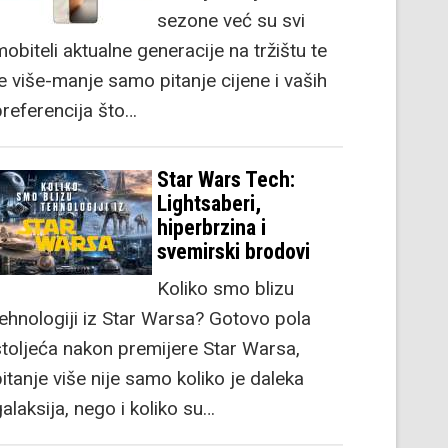
sezone već su svi
obiteli aktualne generacije na tržištu te
je više-manje samo pitanje cijene i vaših
preferencija što…
Star Wars Tech:
Lightsaberi,
hiperbrzina i
svemirski brodovi
Koliko smo blizu
tehnologiji iz Star Warsa? Gotovo pola
stoljeća nakon premijere Star Warsa,
itanje više nije samo koliko je daleka
alaksija, nego i koliko su…