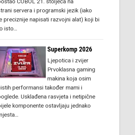
postao COBOL 21. stoljeća na
strani servera i programski jezik (iako
e preciznije napisati razvojni alat) koji bi
to isto…
Superkomp 2026
Ljepotica i zvijer
Prvoklasna gaming
makina koja osim
čistih performansi također mami i
poglede. Usklađena rasvjeta i netipične
bijele komponente ostavljaju jednako
mjesta…