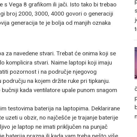
s Vega 8 grafikom ili jači. Isto tako bi trebao
gi broj 2000, 3000, 4000 govori o generaciji
j
ija generacija te je bolja od manjih oznaka
a za navedene stvari. Trebat će onima koji se
lo komplicira stvari. Naime laptopi koji imaju
ratiti pozornost i na područje njegovog
u području na kojem držite ruke pri tipkanju.
 će bučniji kada ventilatore upale punom snagom
ašim testovima baterija na laptopima. Deklarirane
e uzeti u obzir, no najčešće je trajanje baterije
ivo je laptop ne imati priključen na punjač
 baterija prazna ili kada vam treba nešto više