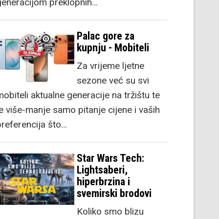
generacijom preklopnih…
Palac gore za
kupnju - Mobiteli
Za vrijeme ljetne
sezone već su svi
obiteli aktualne generacije na tržištu te
je više-manje samo pitanje cijene i vaših
preferencija što…
Star Wars Tech:
Lightsaberi,
hiperbrzina i
svemirski brodovi
Koliko smo blizu