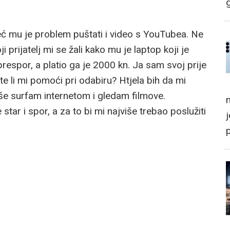
eć mu je problem puštati i video s YouTubea. Ne
i prijatelj mi se žali kako mu je laptop koji je
respor, a platio ga je 2000 kn. Ja sam svoj prije
ete li mi pomoći pri odabiru? Htjela bih da mi
iše surfam internetom i gledam filmove.
m
ar i spor, a za to bi mi najviše trebao poslužiti