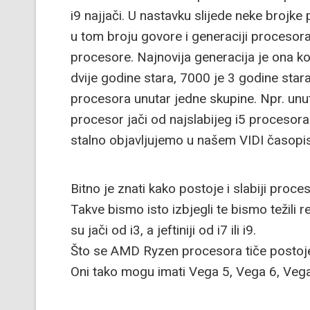
i9 najjači. U nastavku slijede neke brojk
u tom broju govore i generaciji procesora
procesore. Najnovija generacija je ona k
dvije godine stara, 7000 je 3 godine star
procesora unutar jedne skupine. Npr. unuta
procesor jači od najslabijeg i5 procesora
stalno objavljujemo u našem VIDI časopisu
Bitno je znati kako postoje i slabiji proce
Takve bismo isto izbjegli te bismo težili 
su jači od i3, a jeftiniji od i7 ili i9.
Što se AMD Ryzen procesora tiče postoje
Oni tako mogu imati Vega 5, Vega 6, Vega 7