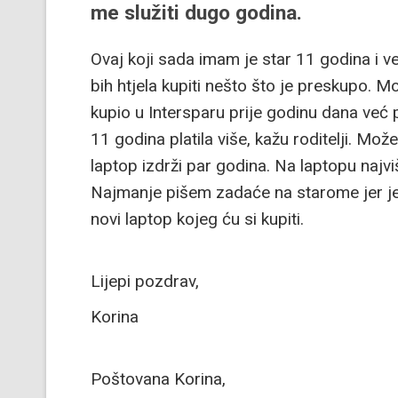
me služiti dugo godina.
Ovaj koji sada imam je star 11 godina i v
bih htjela kupiti nešto što je preskupo. Moj
kupio u Intersparu prije godinu dana već p
11 godina platila više, kažu roditelji. Mož
laptop izdrži par godina. Na laptopu najv
Najmanje pišem zadaće na starome jer je st
novi laptop kojeg ću si kupiti.
Lijepi pozdrav,
Korina
Poštovana Korina,