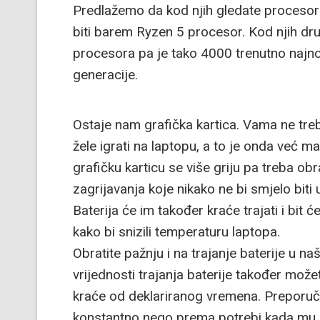
Predlažemo da kod njih gledate procesore 
biti barem Ryzen 5 procesor. Kod njih dru
procesora pa je tako 4000 trenutno najnov
generacije.
Ostaje nam grafička kartica. Vama ne treb
žele igrati na laptopu, a to je onda već ma
grafičku karticu se više griju pa treba ob
zagrijavanja koje nikako ne bi smjelo biti 
Baterija će im također kraće trajati i bit
kako bi snizili temperaturu laptopa.
Obratite pažnju i na trajanje baterije u n
vrijednosti trajanja baterije također možet
kraće od deklariranog vremena. Preporučlj
konstantno nego prema potrebi kada mu je