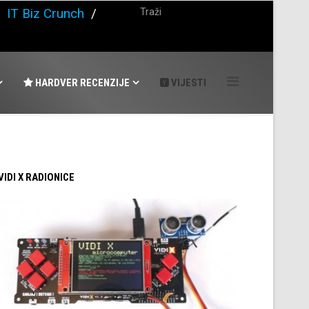
/
IT Biz Crunch
/
HARDVER RECENZIJE
VIJESTI
 VIDI X RADIONICE