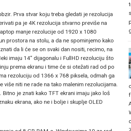
bzir. Prva stvar koju treba gledati je rezolucija
p
erivati pa je 4K rezolucija stvarno previše na
g
ti laptop manje rezolucije od 1920 x 1080
 pun prostora na stolu, a da ne spominjemo kako
nati da li će se on svaki dan nositi, recimo, na
Neki imaju 14“ dijagonalu i FullHD rezoluciju što
inju prema ekranu i time će si otežati rad od po
 ima rezoluciju od 1366 x 768 piksela, odmah ga
je više niti ne rade na tako malenim rezolucijama.
Bitno je znati kako TFT ekrani imaju jako loš
oznaku ekrana, ako ne i bolje i skuplje OLED