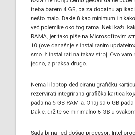
RAM memoriju ćemo gledati da ne bude 
treba barem 4 GB, pa za dodatnu aplikaci
nešto malo. Dakle 8 kao minimum i nikako n
već polemike oko tog rama. Neki kažu ka
RAMA, jer tako piše na Microsoftovim st
10 (ove današnje s instaliranim updateim
smo ih instalirati na takav stroj. Ovo vam 
jedno, a praksa drugo.
Nema li laptop dediciranu grafičku kart
rezervirati integrirana grafička kartica k
pada na 6 GB RAM-a. Onaj sa 6 GB pada 
Dakle, držite se minimalno 8 GB u svakom
Sada bi na red došao procesor. Intel proceso