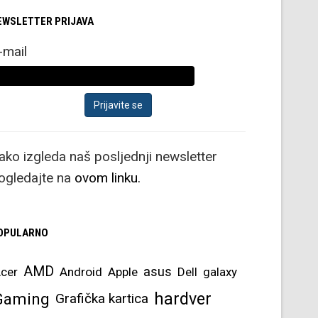
EWSLETTER PRIJAVA
-mail
ako izgleda naš posljednji newsletter
ogledajte na
ovom linku.
OPULARNO
AMD
asus
cer
Android
Apple
Dell
galaxy
hardver
Gaming
Grafička kartica