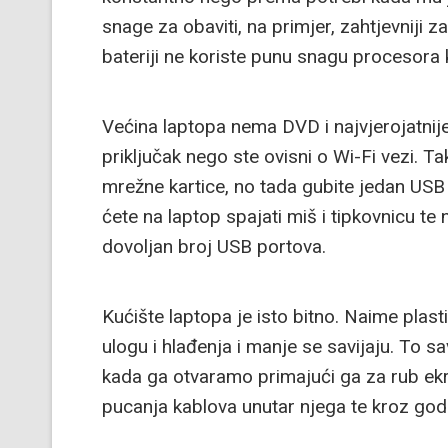
snage za obaviti, na primjer, zahtjevniji 
bateriji ne koriste punu snagu procesora ka
Većina laptopa nema DVD i najvjerojatnije
priključak nego ste ovisni o Wi-Fi vezi. 
mrežne kartice, no tada gubite jedan USB p
ćete na laptop spajati miš i tipkovnicu te
dovoljan broj USB portova.
Kućište laptopa je isto bitno. Naime plast
ulogu i hlađenja i manje se savijaju. To s
kada ga otvaramo primajući ga za rub ekr
pucanja kablova unutar njega te kroz godi