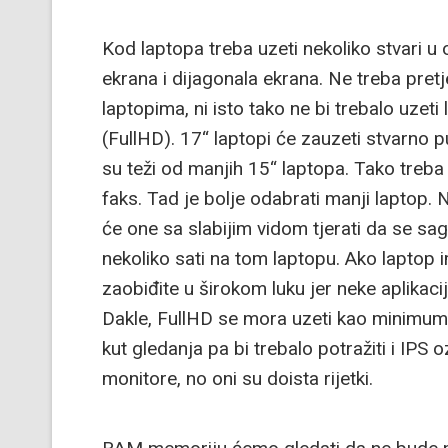
Kod laptopa treba uzeti nekoliko stvari u o
ekrana i dijagonala ekrana. Ne treba pretj
laptopima, ni isto tako ne bi trebalo uze
(FullHD). 17“ laptopi će zauzeti stvarno
su teži od manjih 15“ laptopa. Tako treba z
faks. Tad je bolje odabrati manji laptop. 
će one sa slabijim vidom tjerati da se sag
nekoliko sati na tom laptopu. Ako laptop
zaobiđite u širokom luku jer neke aplikaci
Dakle, FullHD se mora uzeti kao minimum. 
kut gledanja pa bi trebalo potražiti i IPS 
monitore, no oni su doista rijetki.