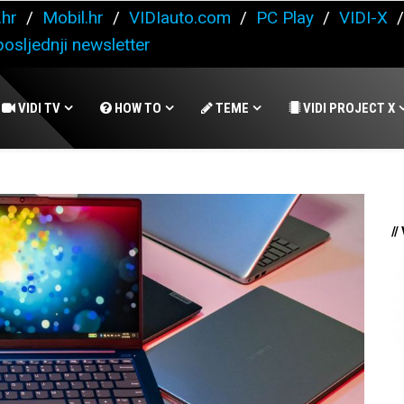
.hr
/
Mobil.hr
/
VIDIauto.com
/
PC Play
/
VIDI-X
osljednji newsletter
VIDI TV
HOW TO
TEME
VIDI PROJECT X
//