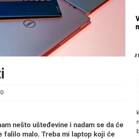
V
m
/
i
20
n
! Imam nešto ušteđevine i nadam se da će
e falilo malo. Treba mi laptop koji će