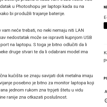
zadatak u Photoshopu jer laptopi kada su na
N
ko bi produžili trajanje baterije.
E
 vam neće trebati, no neki nemaju niti LAN
Takav nedostatak može se ispraviti kupnjom USB
ort na laptopu. S toga je bitno odlučiti da li
 neke druge stvari te da li odabrani model ima
K
p
ična kućišta se znaju savijati dok metalna imaju
P
avijanje posebno je bitno za monitor laptopa koji
ana jednom rukom zna trpjeti štetu u vidu
A
ne ranije zna otkazati poslušnost.