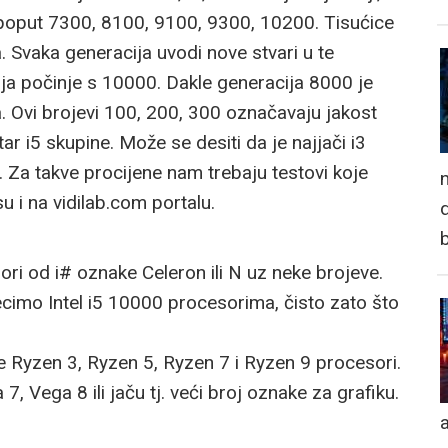
e poput 7300, 8100, 9100, 9300, 10200. Tisućice
. Svaka generacija uvodi nove stvari u te
oja počinje s 10000. Dakle generacija 8000 je
a. Ovi brojevi 100, 200, 300 označavaju jakost
r i5 skupine. Može se desiti da je najjači i3
. Za takve procijene nam trebaju testovi koje
n
 i na vidilab.com portalu.
d
sori od i# oznake Celeron ili N uz neke brojeve.
recimo Intel i5 10000 procesorima, čisto zato što
 Ryzen 3, Ryzen 5, Ryzen 7 i Ryzen 9 procesori.
, Vega 8 ili jaču tj. veći broj oznake za grafiku.
a