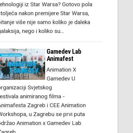
tehnologiji iz Star Warsa? Gotovo pola
stoljeća nakon premijere Star Warsa,
itanje više nije samo koliko je daleka
alaksija, nego i koliko su…
Gamedev Lab
Animafest
Animation X
Gamedev U
organizaciji Svjetskog
festivala animiranog filma -
Animafesta Zagreb i CEE Animation
Workshopa, u Zagrebu se prvi puta
održao Animation x Gamedev Lab
Zagreb.