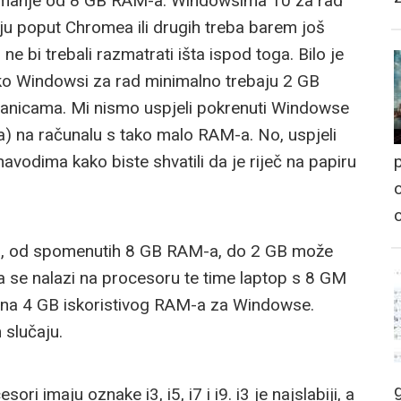
manje od 8 GB RAM-a. Windowsima 10 za rad
ju poput Chromea ili drugih treba barem još
e bi trebali razmatrati išta ispod toga. Bilo je
ko Windowsi za rad minimalno trebaju 2 GB
ranicama. Mi nismo uspjeli pokrenuti Windowse
a) na računalu s tako malo RAM-a. No, uspjeli
p
navodima kako biste shvatili da je riječ na papiru
o
icu, od spomenutih 8 GB RAM-a, do 2 GB može
oja se nalazi na procesoru te time laptop s 8 GM
na 4 GB iskoristivog RAM-a za Windowse.
 slučaju.
ri imaju oznake i3, i5, i7 i i9. i3 je najslabiji, a