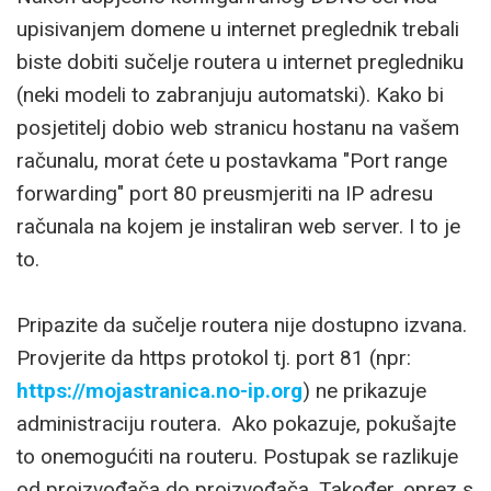
upisivanjem domene u internet preglednik trebali
biste dobiti sučelje routera u internet pregledniku
(neki modeli to zabranjuju automatski). Kako bi
posjetitelj dobio web stranicu hostanu na vašem
računalu, morat ćete u postavkama "Port range
forwarding" port 80 preusmjeriti na IP adresu
računala na kojem je instaliran web server. I to je
to.
Pripazite da sučelje routera nije dostupno izvana.
Provjerite da https protokol tj. port 81 (npr:
https://mojastranica.no-ip.org
) ne prikazuje
administraciju routera. Ako pokazuje, pokušajte
to onemogućiti na routeru. Postupak se razlikuje
od proizvođača do proizvođača. Također, oprez s