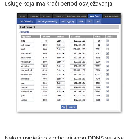
usluge koja ima kraći period osvježavanja.
Nakon uspješno konfiguriranog DDNS servisa