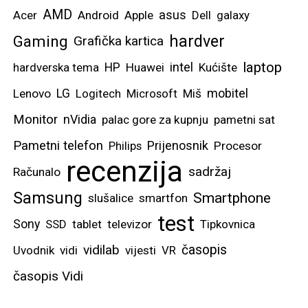
AMD
asus
Acer
Android
Apple
Dell
galaxy
hardver
Gaming
Grafička kartica
laptop
intel
hardverska tema
HP
Huawei
Kućište
mobitel
Lenovo
LG
Logitech
Microsoft
Miš
Monitor
nVidia
palac gore za kupnju
pametni sat
Pametni telefon
Prijenosnik
Philips
Procesor
recenzija
sadržaj
Računalo
Samsung
Smartphone
slušalice
smartfon
test
Sony
SSD
tablet
televizor
Tipkovnica
vidilab
časopis
Uvodnik
vidi
vijesti
VR
časopis Vidi