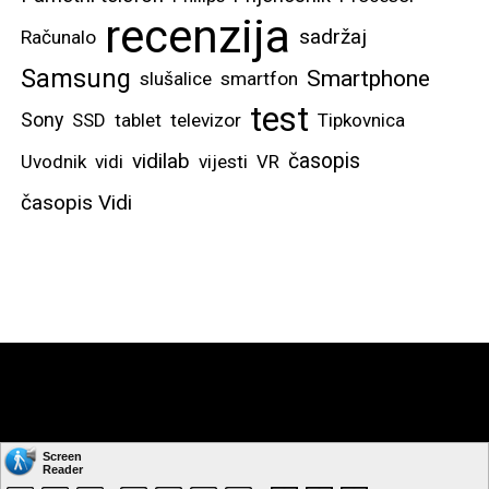
recenzija
sadržaj
Računalo
Samsung
Smartphone
slušalice
smartfon
test
Sony
SSD
tablet
televizor
Tipkovnica
vidilab
časopis
Uvodnik
vidi
vijesti
VR
časopis Vidi
Copyright © by: VIDI-TO d.o.o. Sva prava pridržana.