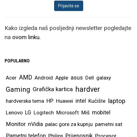
Kako izgleda naš posljednji newsletter pogledajte
na
ovom linku.
POPULARNO
AMD
asus
Acer
Android
Apple
Dell
galaxy
hardver
Gaming
Grafička kartica
laptop
intel
hardverska tema
HP
Huawei
Kućište
mobitel
Lenovo
LG
Logitech
Microsoft
Miš
Monitor
nVidia
palac gore za kupnju
pametni sat
Pametni telefon
Prijenosnik
Philips
Procesor