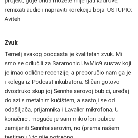
projekt, gdje onda možete mijenjati kadrove,
remixati audio i napraviti korekciju boja. USTUPIO:
Aviteh
Zvuk
Temelj svakog podcasta je kvalitetan zvuk. Mi
smo se odlučili za Saramonic UwMic9 sustav koji
je imao odlične recenzije, a preporučio nam ga je
i kolega iz Podcast inkubatora. Sličan gotovo
dvostruko skupljoj Sennheiserovoj bubici, uređaj
dolazi s metalnim kućištem, a sastoji se od
odašiljača, prijamnika i Lavalier mikrofona. U
konačnici, moguće je sam mikrofon bubice
zamijeniti Sennhaiserovim, no (prema našem
testiranju) to nije potrebno.