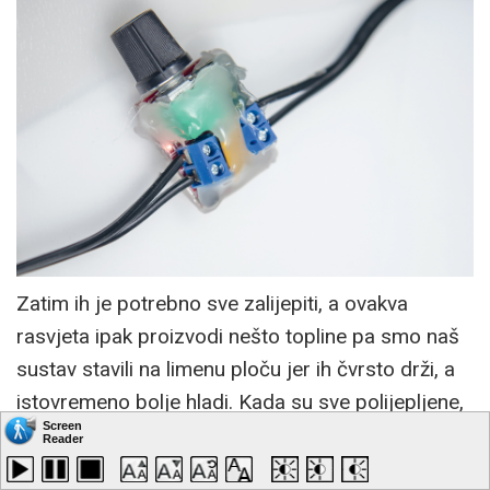
Zatim ih je potrebno sve zalijepiti, a ovakva
rasvjeta ipak proizvodi nešto topline pa smo naš
sustav stavili na limenu ploču jer ih čvrsto drži, a
istovremeno bolje hladi. Kada su sve polijepljene,
slijedi lemljenje. Jednostavno, svaka traka mora
imati pristup izvoru struje, to jest spojen plus i