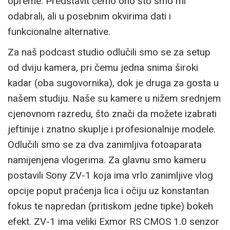
opreme. Predstavit ćemo ono što smo mi
odabrali, ali u posebnim okvirima dati i
funkcionalne alternative.
Za naš podcast studio odlučili smo se za setup
od dviju kamera, pri čemu jedna snima široki
kadar (oba sugovornika), dok je druga za gosta u
našem studiju. Naše su kamere u nižem srednjem
cjenovnom razredu, što znači da možete izabrati
jeftinije i znatno skuplje i profesionalnije modele.
Odlučili smo se za dva zanimljiva fotoaparata
namijenjena vlogerima. Za glavnu smo kameru
postavili Sony ZV-1 koja ima vrlo zanimljive vlog
opcije poput praćenja lica i očiju uz konstantan
fokus te napredan (pritiskom jedne tipke) bokeh
efekt. ZV-1 ima veliki Exmor RS CMOS 1.0 senzor