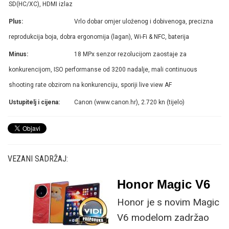
SD(HC/XC), HDMI izlaz
Plus:
Vrlo dobar omjer uloženog i dobivenoga, precizna
reprodukcija boja, dobra ergonomija (lagan), Wi-Fi & NFC, baterija
Minus:
18 MPx senzor rezolucijom zaostaje za
konkurencijom, ISO performanse od 3200 nadalje, mali continuous
shooting rate obzirom na konkurenciju, sporiji live view AF
Ustupitelj i cijena:
Canon (www.canon.hr), 2.720 kn (tijelo)
VEZANI SADRŽAJ:
Honor Magic V6
Honor je s novim Magic
V6 modelom zadržao