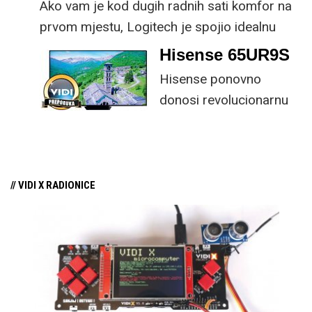
Ako vam je kod dugih radnih sati komfor na
prvom mjestu, Logitech je spojio idealnu
kombinaciju tipkovnice i miša s naprednim
Hisense 65UR9S
funkcijama.
Hisense ponovno
donosi revolucionarnu
tehnologiju na tržište
samo par mjeseci od
njezina predstavljanja.
// VIDI X RADIONICE