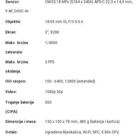
Senzor:
CMOS 18 MPx (5184 x 3456) APS-C 22,3 x 14,9 mm,
9 AF, DIGIC 4+
Objektiv:
18-55 mm IS, F/3.5-5.6
Ekran:
3”, 920K
Maks. brzina
1/4000
zatvarača:
Maks. brzina
3 FPS
okidanja:
ISO raspon:
100 - 6400, 12800 (extended)
Video:
1080p 30p
Trajanje baterije
500
(CIPA):
Dimenzije i masa:
130 x 100 x 78 mm, 485 g (baterija i kartica)
Ostalo:
Ugrađena bljeskalica, Wi-Fi, NFC, 0.80x OFV,