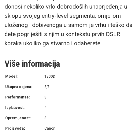
donosi nekoliko vrlo dobrodošlih unaprjeđenja u
sklopu svojeg entry-level segmenta, omjerom
uloženog i dobivenoga u samom je vrhu i teško da
ćete pogriješiti s njim u kontekstu prvih DSLR
koraka ukoliko ga stvarno i odaberete.
Više informacija
Model:
1300D
Ukupna ocjena:
3,7
Performanse:
3
Isplativost:
4
Opremljenost:
3
Proizvođač:
Canon