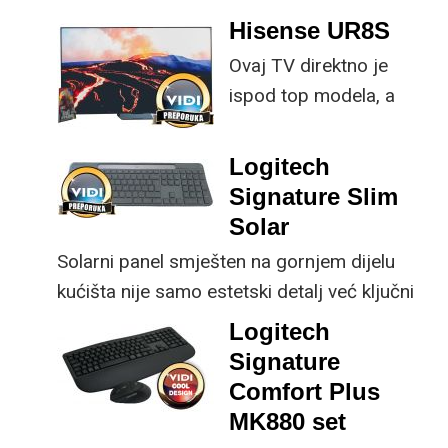
provjerene
Hisense UR8S
specifikacije, no
Ovaj TV direktno je
istovremeno
ispod top modela, a
implementirao
prednost mu je što za
nadogradnje koje su
male ustupke možete
ključne svakom
Logitech
osjetno uštedjeti pri
korisniku.
Signature Slim
kupnji.
Solar
Solarni panel smješten na gornjem dijelu
kućišta nije samo estetski detalj već ključni
dio koncepta ovog proizvoda, jer koristi
Logitech
energiju prirodnog ili umjetnog svjetla za
Signature
rad.
Comfort Plus
MK880 set