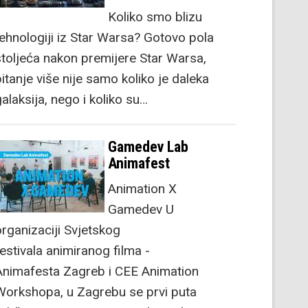
Koliko smo blizu
tehnologiji iz Star Warsa? Gotovo pola
stoljeća nakon premijere Star Warsa,
itanje više nije samo koliko je daleka
alaksija, nego i koliko su…
Gamedev Lab
Animafest
Animation X
Gamedev U
organizaciji Svjetskog
festivala animiranog filma -
Animafesta Zagreb i CEE Animation
Workshopa, u Zagrebu se prvi puta