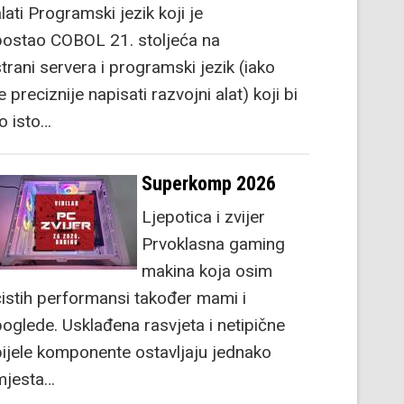
lati Programski jezik koji je
postao COBOL 21. stoljeća na
strani servera i programski jezik (iako
e preciznije napisati razvojni alat) koji bi
to isto…
Superkomp 2026
Ljepotica i zvijer
Prvoklasna gaming
makina koja osim
čistih performansi također mami i
poglede. Usklađena rasvjeta i netipične
bijele komponente ostavljaju jednako
mjesta…