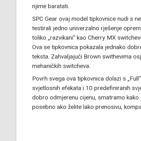
njime baratati.
SPC Gear ovaj model tipkovnice nudi s nek
testirali jedno univerzalno rješenje opr
toliko „razvikani“ kao Cherry MX switch
Ova se tipkovnica pokazala jednako dobro
teksta. Zahvaljajući Brown swithevima osj
mehaničkih switcheva.
Povrh svega ova tipkovnica dolazi s „Full
svjetlosnih efekata i 10 predefiniranih 
dobro odmjerenu cijenu, smatramo kako je
posebno ako želite lako prenosivu, kompak