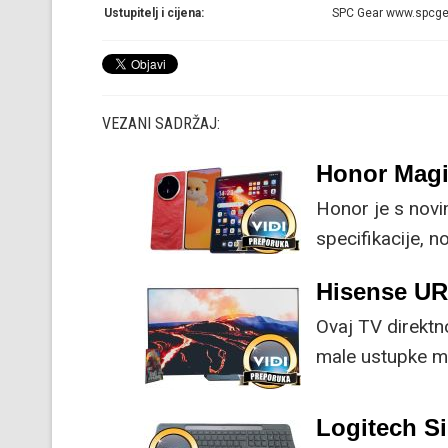
Ustupitelj i cijena:
SPC Gear www.spcgea
VEZANI SADRŽAJ:
Honor Magi
Honor je s nov
specifikacije, 
su ključne svak
Hisense U
Ovaj TV direktn
male ustupke mo
Logitech Si