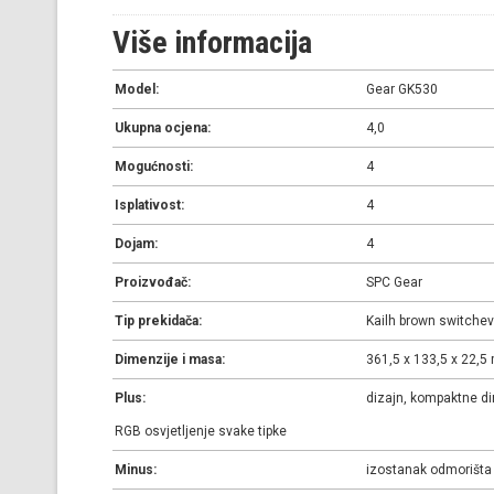
Više informacija
Model:
Gear GK530
Ukupna ocjena:
4,0
Mogućnosti:
4
Isplativost:
4
Dojam:
4
Proizvođač:
SPC Gear
Tip prekidača:
Kailh brown switchev
Dimenzije i masa:
361,5 x 133,5 x 22,5
Plus:
dizajn, kompaktne dim
RGB osvjetljenje svake tipke
Minus:
izostanak odmorišta