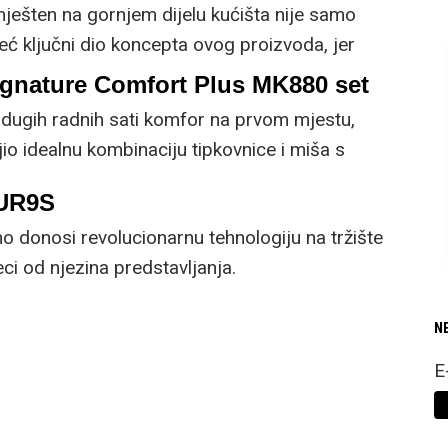
mješten na gornjem dijelu kućišta nije samo
već ključni dio koncepta ovog proizvoda, jer
 prirodnog ili umjetnog svjetla za rad.
ignature Comfort Plus MK880 set
dugih radnih sati komfor na prvom mjestu,
io idealnu kombinaciju tipkovnice i miša s
cijama.
5UR9S
 donosi revolucionarnu tehnologiju na tržište
i od njezina predstavljanja.
N
E