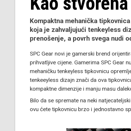
Kao stvorena
Kompaktna mehanička tipkovnica 
koja je zahvaljujući tenkeyless d
prenošenje, a povrh svega nudi od
SPC Gear novi je gamerski brend orijentira
prihvatljive cijene. Gamerima SPC Gear nu
mehaničku tenkeyless tipkovnicu opreml
tenkeeyless dizajn znači da ova tipkovnic
kompaktne dimenzije i manju masu daleko
Bilo da se spremate na neki natjecateljski
ovu ćete tipkovnicu brzo i jednostavno spa