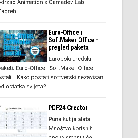
održao Animation x Gamedev Lab
Zagreb.
Euro-Office i
SoftMaker Office -
pregled paketa
Europski uredski
aketi: Euro-Office i SoftMaker Office i
stali... Kako postati softverski nezavisan
od ostatka svijeta?
PDF24 Creator
Puna kutija alata
Mnoštvo korisnih
opcija smanjit će