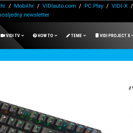
.hr
/
Mobil.hr
/
VIDIauto.com
/
PC Play
/
VIDI-X
osljednji newsletter
VIDI TV
HOW TO
TEME
VIDI PROJECT X
//