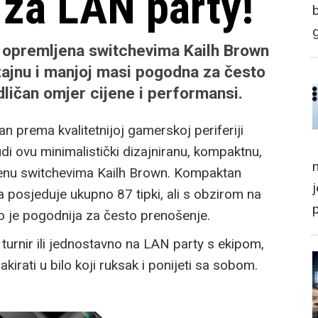
 za LAN party!
opremljena switchevima Kailh Brown
izajnu i manjoj masi pogodna za često
ličan omjer cijene i performansi.
n prema kvalitetnijoj gamerskoj periferiji
di ovu minimalistički dizajniranu, kompaktnu,
m
jenu switchevima Kailh Brown. Kompaktan
a posjeduje ukupno 87 tipki, ali s obzirom na
 je pogodnija za često prenošenje.
 turnir ili jednostavno na LAN party s ekipom,
kirati u bilo koji ruksak i ponijeti sa sobom.