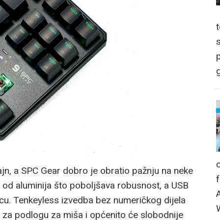
p
g
jn, a SPC Gear dobro je obratio pažnju na neke
je od aluminija što poboljšava robusnost, a USB
icu. Tenkeyless izvedba bez numeričkog dijela
 za podlogu za miša i općenito će slobodnije