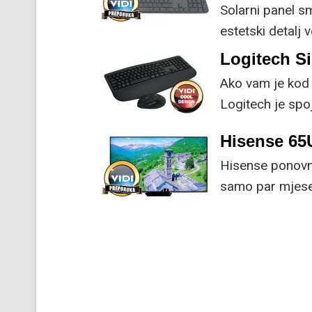
Solarni panel s
estetski detalj 
koristi energiju
Logitech S
Ako vam je kod 
Logitech je spoj
naprednim funk
Hisense 6
Hisense ponovno
samo par mjesec