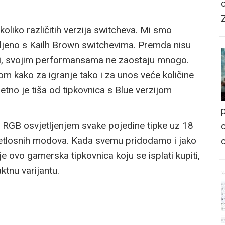
oliko različitih verzija switcheva. Mi smo
emljeno s Kailh Brown switchevima. Premda nisu
evi, svojim performansama ne zaostaju mnogo.
m kako za igranje tako i za unos veće količine
etno je tiša od tipkovnica s Blue verzijom
p
“ RGB osvjetljenjem svake pojedine tipke uz 18
o
svjetlosnih modova. Kada svemu pridodamo i jako
 ovo gamerska tipkovnica koju se isplati kupiti,
tnu varijantu.