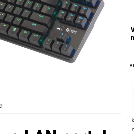
V
m
/
9
n