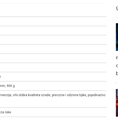
n
d
i
 mm, 900 g
enzije, vrlo dobra kvaliteta izrade, precizne i odzivne tipke, pojedinačno
 za ruke