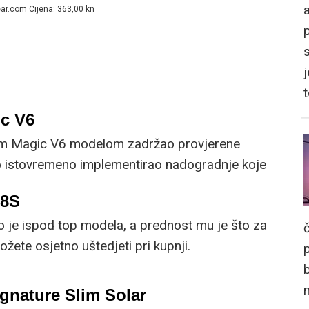
a
r.com Cijena: 363,00 kn
j
c V6
im Magic V6 modelom zadržao provjerene
no istovremeno implementirao nadogradnje koje
om korisniku.
R8S
o je ispod top modela, a prednost mu je što za
žete osjetno uštedjeti pri kupnji.
gnature Slim Solar