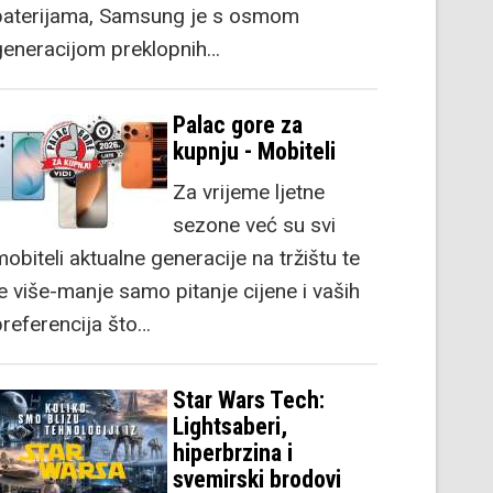
baterijama, Samsung je s osmom
generacijom preklopnih…
Palac gore za
kupnju - Mobiteli
Za vrijeme ljetne
sezone već su svi
obiteli aktualne generacije na tržištu te
je više-manje samo pitanje cijene i vaših
preferencija što…
Star Wars Tech:
Lightsaberi,
hiperbrzina i
svemirski brodovi