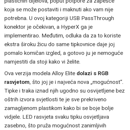
plastičnih dijelova, poput potpore za zapešće
koja se može postaviti i maknuti ako vam nije
potrebna. U ovoj kategoriji USB PassThrough
konektor je očekivan, a HyperX ga je
implementirao. Međutim, odluka da za to koriste
ekstra široku žicu do same tipkovnice daje joj
pomalo komičan izgled, a gotovo ju je nemoguće
namjestiti da stoji kako vi želite.
Ova verzija modela Alloy Elite
dolazi s
RGB
rasvjetom
, što joj je i najveća nova „mogućnost“.
Tipke i traka iznad njih ugodno su osvijetljene bez
oštrih izvora svjetlosti te je sve prekriveno
zamagljenom plastikom kako bi se boje bolje
vidjele. LED rasvjeta svaku tipku osvjetljava
zasebno, što pruža mogućnost zanimljivih