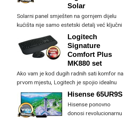
kupnji.
Solar
Solarni panel smješten na gornjem dijelu
kućišta nije samo estetski detalj već ključni
dio koncepta ovog proizvoda, jer koristi
Logitech
energiju prirodnog ili umjetnog svjetla za
Signature
rad.
Comfort Plus
MK880 set
Ako vam je kod dugih radnih sati komfor na
prvom mjestu, Logitech je spojio idealnu
kombinaciju tipkovnice i miša s naprednim
Hisense 65UR9S
funkcijama.
Hisense ponovno
donosi revolucionarnu
tehnologiju na tržište
samo par mjeseci od