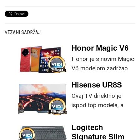
VEZANI SADRŽAJ:
Honor Magic V6
Honor je s novim Magic
V6 modelom zadržao
provjerene
Hisense UR8S
specifikacije, no
Ovaj TV direktno je
istovremeno
ispod top modela, a
implementirao
prednost mu je što za
nadogradnje koje su
male ustupke možete
ključne svakom
Logitech
osjetno uštedjeti pri
korisniku.
Signature Slim