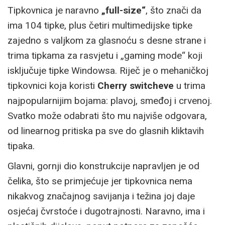
Tipkovnica je naravno
„full-size“
, što znači da
ima 104 tipke, plus četiri multimedijske tipke
zajedno s valjkom za glasnoću s desne strane i
trima tipkama za rasvjetu i „gaming mode“ koji
isključuje tipke Windowsa. Riječ je o mehaničkoj
tipkovnici koja koristi
Cherry switcheve
u trima
najpopularnijim bojama: plavoj, smeđoj i crvenoj.
Svatko može odabrati što mu najviše odgovara,
od linearnog pritiska pa sve do glasnih kliktavih
tipaka.
Glavni, gornji dio konstrukcije napravljen je od
čelika, što se primjećuje jer tipkovnica nema
nikakvog značajnog savijanja i težina joj daje
osjećaj čvrstoće i dugotrajnosti. Naravno, ima i