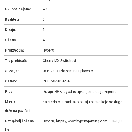
Ukupna ocjena:
4,6
Kvaliteta:
5
Dizajn:
5
Cijena:
4
Proizvođač:
HyperX
Tip prekidača:
Cherry MX Switchevi
Sučelje:
USB 2.0 s izlazom na tipkovnici
Ostalo:
RGB osvjetljenje
Plus:
Dizajn, RGB, ugodno tipkanje na dulje vrijeme
Minus:
na prednjoj strani lako ostaju packe koje se dugo
drže na površini
Ustupitelj i cijena:
HyperX, https://www.hyperxgaming.com, 1.050,00
kn