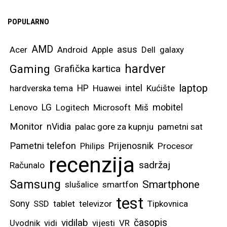
POPULARNO
AMD
asus
Acer
Android
Apple
Dell
galaxy
hardver
Gaming
Grafička kartica
laptop
intel
hardverska tema
HP
Huawei
Kućište
mobitel
Lenovo
LG
Logitech
Microsoft
Miš
Monitor
nVidia
palac gore za kupnju
pametni sat
Pametni telefon
Prijenosnik
Philips
Procesor
recenzija
sadržaj
Računalo
Samsung
Smartphone
slušalice
smartfon
test
Sony
SSD
tablet
televizor
Tipkovnica
vidilab
časopis
Uvodnik
vidi
vijesti
VR