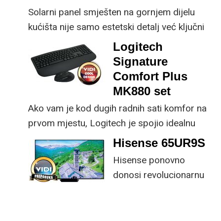
Solarni panel smješten na gornjem dijelu
kućišta nije samo estetski detalj već ključni
dio koncepta ovog proizvoda, jer koristi
Logitech
energiju prirodnog ili umjetnog svjetla za
Signature
rad.
Comfort Plus
MK880 set
Ako vam je kod dugih radnih sati komfor na
prvom mjestu, Logitech je spojio idealnu
kombinaciju tipkovnice i miša s naprednim
Hisense 65UR9S
funkcijama.
Hisense ponovno
donosi revolucionarnu
tehnologiju na tržište
samo par mjeseci od
njezina predstavljanja.