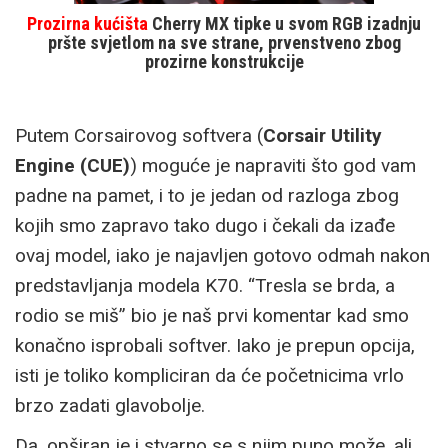
Prozirna kućišta
Cherry MX tipke u svom RGB izadnju
pršte svjetlom na sve strane, prvenstveno zbog
prozirne konstrukcije
Putem Corsairovog softvera (
Corsair Utility
Engine (CUE)
) moguće je napraviti što god vam
padne na pamet, i to je jedan od razloga zbog
kojih smo zapravo tako dugo i čekali da izađe
ovaj model, iako je najavljen gotovo odmah nakon
predstavljanja modela K70. “Tresla se brda, a
rodio se miš” bio je naš prvi komentar kad smo
konačno isprobali softver. Iako je prepun opcija,
isti je toliko kompliciran da će početnicima vrlo
brzo zadati glavobolje.
Da, opširan je i stvarno se s njim puno može, ali