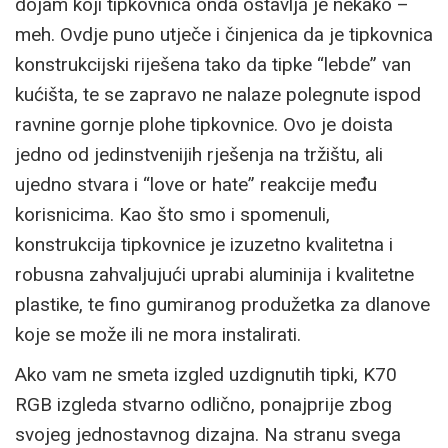
dojam koji tipkovnica onda ostavlja je nekako –
meh. Ovdje puno utječe i činjenica da je tipkovnica
konstrukcijski riješena tako da tipke “lebde” van
kućišta, te se zapravo ne nalaze polegnute ispod
ravnine gornje plohe tipkovnice. Ovo je doista
jedno od jedinstvenijih rješenja na tržištu, ali
ujedno stvara i “love or hate” reakcije među
korisnicima. Kao što smo i spomenuli,
konstrukcija tipkovnice je izuzetno kvalitetna i
robusna zahvaljujući uprabi aluminija i kvalitetne
plastike, te fino gumiranog produžetka za dlanove
koje se može ili ne mora instalirati.
Ako vam ne smeta izgled uzdignutih tipki, K70
RGB izgleda stvarno odlično, ponajprije zbog
svojeg jednostavnog dizajna. Na stranu svega