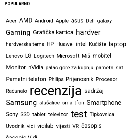
POPULARNO
AMD
asus
Acer
Android
Apple
Dell
galaxy
hardver
Gaming
Grafička kartica
laptop
intel
hardverska tema
HP
Huawei
Kućište
mobitel
Lenovo
LG
Logitech
Microsoft
Miš
Monitor
nVidia
palac gore za kupnju
pametni sat
Pametni telefon
Prijenosnik
Philips
Procesor
recenzija
sadržaj
Računalo
Samsung
Smartphone
slušalice
smartfon
test
Sony
SSD
tablet
televizor
Tipkovnica
vidilab
časopis
Uvodnik
vidi
vijesti
VR
časopis Vidi