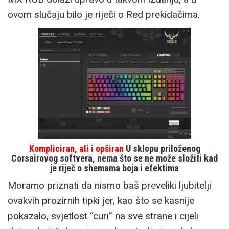
ovom slučaju bilo je riječi o Red prekidačima.
Kompliciran, ali i opširan
U sklopu priloženog
Corsairovog softvera, nema što se ne može složiti kad
je riječ o shemama boja i efektima
Moramo priznati da nismo baš preveliki ljubitelji
ovakvih prozirnih tipki jer, kao što se kasnije
pokazalo, svjetlost “curi” na sve strane i cijeli