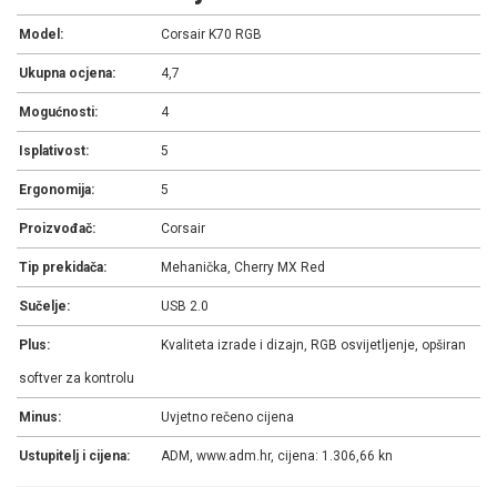
Model:
Corsair K70 RGB
Ukupna ocjena:
4,7
Mogućnosti:
4
Isplativost:
5
Ergonomija:
5
Proizvođač:
Corsair
Tip prekidača:
Mehanička, Cherry MX Red
Sučelje:
USB 2.0
Plus:
Kvaliteta izrade i dizajn, RGB osvijetljenje, opširan
softver za kontrolu
Minus:
Uvjetno rečeno cijena
Ustupitelj i cijena:
ADM, www.adm.hr, cijena: 1.306,66 kn