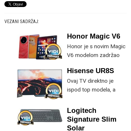
VEZANI SADRŽAJ:
Honor Magic V6
Honor je s novim Magic
V6 modelom zadržao
provjerene
Hisense UR8S
specifikacije, no
Ovaj TV direktno je
istovremeno
ispod top modela, a
implementirao
prednost mu je što za
nadogradnje koje su
male ustupke možete
ključne svakom
Logitech
osjetno uštedjeti pri
korisniku.
Signature Slim
kupnji.
Solar