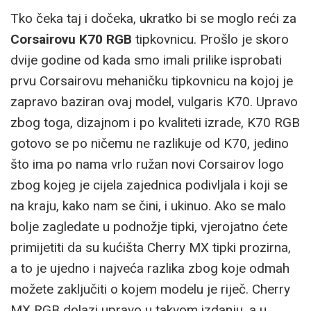
Tko čeka taj i dočeka, ukratko bi se moglo reći za
Corsairovu K70 RGB
tipkovnicu. Prošlo je skoro
dvije godine od kada smo imali prilike isprobati
prvu Corsairovu mehaničku tipkovnicu na kojoj je
zapravo baziran ovaj model, vulgaris K70. Upravo
zbog toga, dizajnom i po kvaliteti izrade, K70 RGB
gotovo se po ničemu ne razlikuje od K70, jedino
što ima po nama vrlo ružan novi Corsairov logo
zbog kojeg je cijela zajednica podivljala i koji se
na kraju, kako nam se čini, i ukinuo. Ako se malo
bolje zagledate u podnožje tipki, vjerojatno ćete
primijetiti da su kućišta Cherry MX tipki prozirna,
a to je ujedno i najveća razlika zbog koje odmah
možete zaključiti o kojem modelu je riječ. Cherry
MX RGB dolazi upravo u takvom izdanju, a u