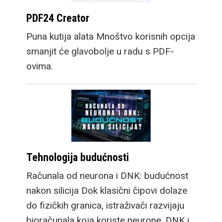
PDF24 Creator
Puna kutija alata Mnoštvo korisnih opcija
smanjit će glavobolje u radu s PDF-
ovima.
Tehnologija budućnosti
Računala od neurona i DNK: budućnost
nakon silicija Dok klasični čipovi dolaze
do fizičkih granica, istraživači razvijaju
bioračunala koja koriste neurone, DNK i…