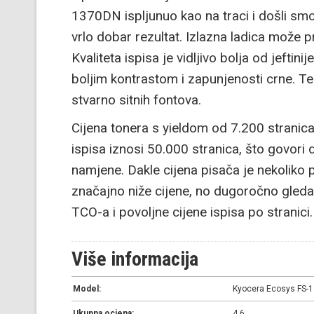
1370DN ispljunuo kao na traci i došli smo 
vrlo dobar rezultat. Izlazna ladica može pr
Kvaliteta ispisa je vidljivo bolja od jeftinije
boljim kontrastom i zapunjenosti crne. Tekst
stvarno sitnih fontova.
Cijena tonera s yieldom od 7.200 stranic
ispisa iznosi 50.000 stranica, što govori
namjene. Dakle cijena pisača je nekoliko
značajno niže cijene, no dugoročno gledan
TCO-a i povoljne cijene ispisa po stranici.
Više informacija
Model:
Kyocera Ecosys FS-
Ukupna ocjena:
4,6