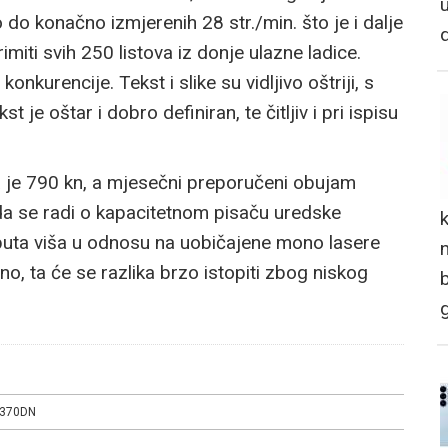
do konačno izmjerenih 28 str./min. što je i dalje
imiti svih 250 listova iz donje ulazne ladice.
 konkurencije. Tekst i slike su vidljivo oštriji, s
 je oštar i dobro definiran, te čitljiv i pri ispisu
a je 790 kn, a mjesečni preporučeni obujam
 da se radi o kapacitetnom pisaču uredske
 puta viša u odnosu na uobičajene mono lasere
n
o, ta će se razlika brzo istopiti zbog niskog
1370DN