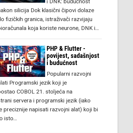
i DNK: budućnost
akon silicija Dok klasični čipovi dolaze
o fizičkih granica, istraživači razvijaju
bioračunala koja koriste neurone, DNK i…
PHP & Flutter -
povijest, sadašnjost
i budućnost
Popularni razvojni
lati Programski jezik koji je
postao COBOL 21. stoljeća na
strani servera i programski jezik (iako
e preciznije napisati razvojni alat) koji bi
to isto…