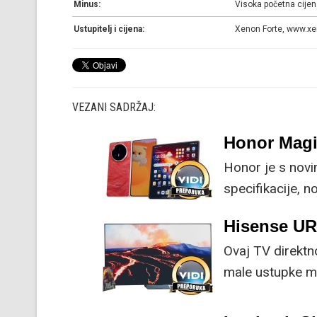
Minus:
Visoka početna cijena
Ustupitelj i cijena:
Xenon Forte, www.xen
VEZANI SADRŽAJ:
Honor Magi
Honor je s nov
specifikacije, 
su ključne svak
Hisense U
Ovaj TV direktn
male ustupke mo