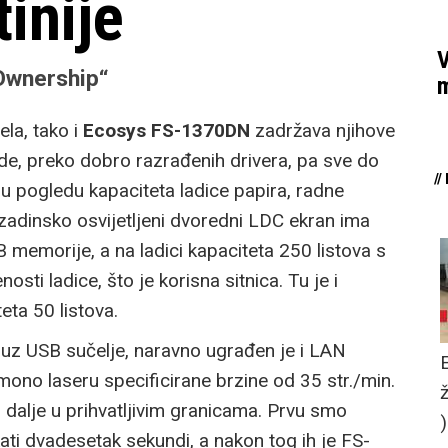
tinije
V
 Ownership“
m
ela, tako i
Ecosys
FS-1370DN
zadržava njihove
ade, preko dobro razrađenih drivera, pa sve do
/
 u pogledu kapaciteta ladice papira, radne
adinsko osvijetljeni dvoredni LDC ekran ima
 memorije, a na ladici kapaciteta 250 listova s
sti ladice, što je korisna sitnica. Tu je i
ta 50 listova.
uz USB sučelje, naravno ugrađen je i LAN
mono laseru specificirane brzine od 35 str./min.
i dalje u prihvatljivim granicama. Prvu smo
ati dvadesetak sekundi, a nakon tog ih je FS-