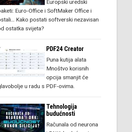
Europski uredski
aketi: Euro-Office i SoftMaker Office i
stali... Kako postati softverski nezavisan
od ostatka svijeta?
PDF24 Creator
Puna kutija alata
Mnoštvo korisnih
opcija smanjit će
glavobolje u radu s PDF-ovima.
Tehnologija
budućnosti
Računala od neurona