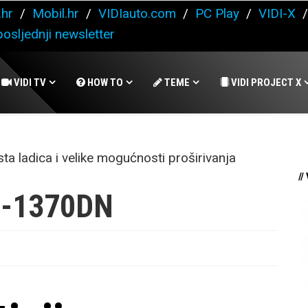
.hr
/
Mobil.hr
/
VIDIauto.com
/
PC Play
/
VIDI-X
osljednji newsletter
VIDI TV
HOW TO
TEME
VIDI PROJECT X
//
S-1370DN