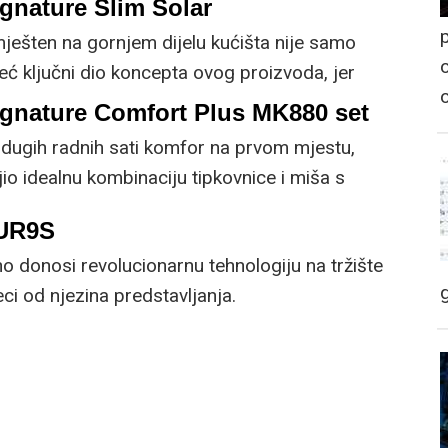
gnature Slim Solar
p
mješten na gornjem dijelu kućišta nije samo
o
već ključni dio koncepta ovog proizvoda, jer
 prirodnog ili umjetnog svjetla za rad.
ignature Comfort Plus MK880 set
dugih radnih sati komfor na prvom mjestu,
io idealnu kombinaciju tipkovnice i miša s
cijama.
5UR9S
 donosi revolucionarnu tehnologiju na tržište
i od njezina predstavljanja.