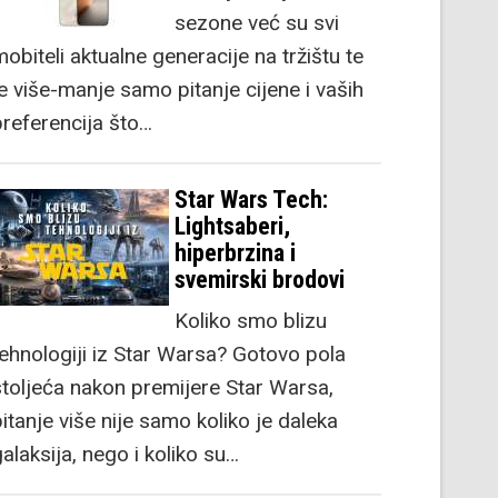
sezone već su svi
obiteli aktualne generacije na tržištu te
je više-manje samo pitanje cijene i vaših
preferencija što…
Star Wars Tech:
Lightsaberi,
hiperbrzina i
svemirski brodovi
Koliko smo blizu
tehnologiji iz Star Warsa? Gotovo pola
stoljeća nakon premijere Star Warsa,
itanje više nije samo koliko je daleka
alaksija, nego i koliko su…