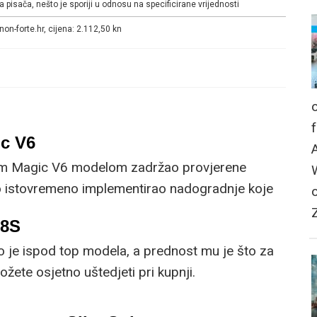
 pisača, nešto je sporiji u odnosu na specificirane vrijednosti
on-forte.hr, cijena: 2.112,50 kn
c V6
im Magic V6 modelom zadržao provjerene
no istovremeno implementirao nadogradnje koje
om korisniku.
R8S
o je ispod top modela, a prednost mu je što za
žete osjetno uštedjeti pri kupnji.