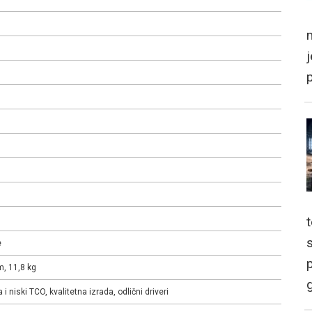
m
e
p
, 11,8 kg
g
 i niski TCO, kvalitetna izrada, odlični driveri