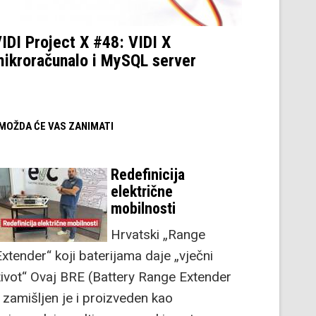
IDI Project X #48: VIDI X
ikroračunalo i MySQL server
/ MOŽDA ĆE VAS ZANIMATI
Redefinicija
električne
mobilnosti
Hrvatski „Range
Extender“ koji baterijama daje „vječni
život“ Ovaj BRE (Battery Range Extender
) zamišljen je i proizveden kao