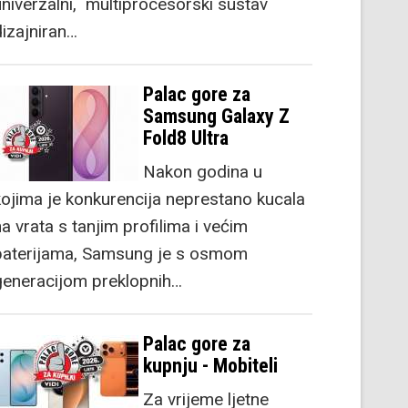
univerzalni, multiprocesorski sustav
dizajniran…
Palac gore za
Samsung Galaxy Z
Fold8 Ultra
Nakon godina u
kojima je konkurencija neprestano kucala
a vrata s tanjim profilima i većim
baterijama, Samsung je s osmom
generacijom preklopnih…
Palac gore za
kupnju - Mobiteli
Za vrijeme ljetne