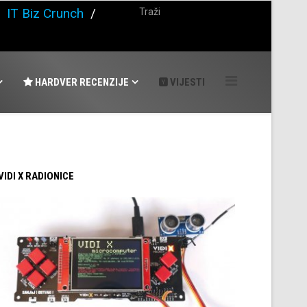
/
IT Biz Crunch
/
HARDVER RECENZIJE
VIJESTI
 VIDI X RADIONICE