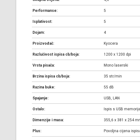
Performanse:
5
Isplativost:
5
Dojam:
4
Proizvođač:
Kyocera
Razlučivost ispisa cb/boja:
1200 x 1200 dpi
Vrsta pisača:
Mono laserski
Brzina ispisa cb/boja:
35 str/min
Razina buke:
55 dB
Spajanje:
USB, LAN
Ostalo:
Ispis s USB memorij
Dimenzije i masa:
355,6 x 381 x 254 mm
Plus:
Povoljna cijena ispisa