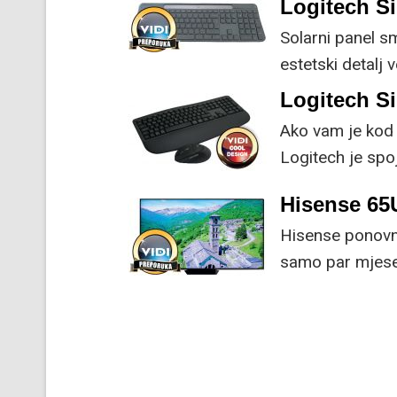
Logitech Si
Solarni panel s
estetski detalj 
koristi energiju
Logitech S
Ako vam je kod 
Logitech je spoj
naprednim funk
Hisense 6
Hisense ponovno
samo par mjesec