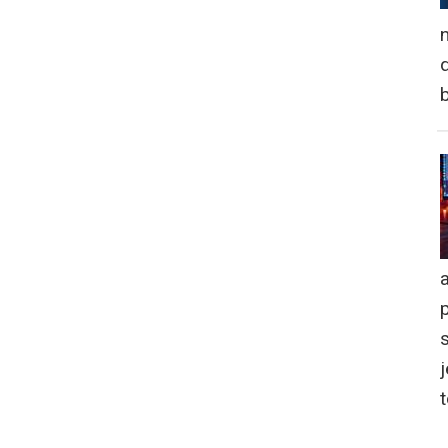
n
d
a
j