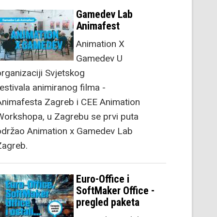
Gamedev Lab
Animafest
Animation X
Gamedev U
organizaciji Svjetskog
festivala animiranog filma -
Animafesta Zagreb i CEE Animation
Workshopa, u Zagrebu se prvi puta
održao Animation x Gamedev Lab
Zagreb.
Euro-Office i
SoftMaker Office -
pregled paketa