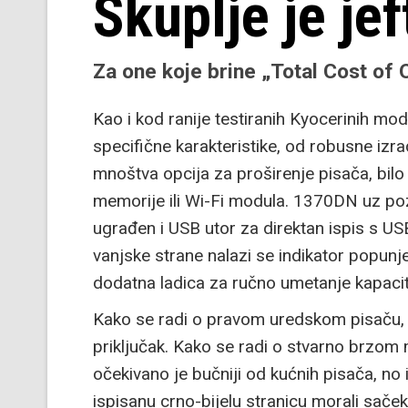
Skuplje je jef
Za one koje brine „Total Cost of
Kao i kod ranije testiranih Kyocerinih mod
specifične karakteristike, od robusne izr
mnoštva opcija za proširenje pisača, bilo
memorije ili Wi-Fi modula. 1370DN uz poz
ugrađen i USB utor za direktan ispis s USB
vanjske strane nalazi se indikator popunjeno
dodatna ladica za ručno umetanje kapacite
Kako se radi o pravom uredskom pisaču, 
priključak. Kako se radi o stvarno brzom 
očekivano je bučniji od kućnih pisača, no 
ispisanu crno-bijelu stranicu morali saček