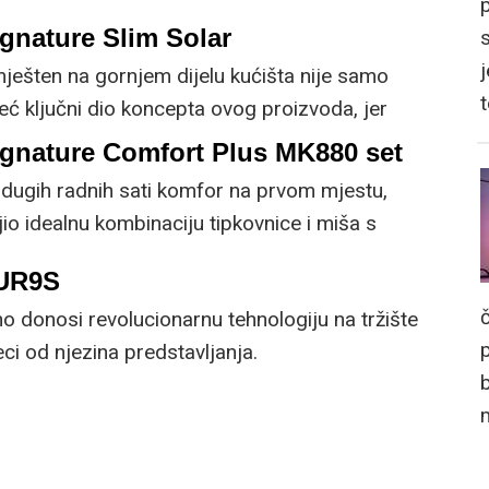
gnature Slim Solar
j
mješten na gornjem dijelu kućišta nije samo
već ključni dio koncepta ovog proizvoda, jer
 prirodnog ili umjetnog svjetla za rad.
ignature Comfort Plus MK880 set
dugih radnih sati komfor na prvom mjestu,
io idealnu kombinaciju tipkovnice i miša s
cijama.
5UR9S
 donosi revolucionarnu tehnologiju na tržište
i od njezina predstavljanja.