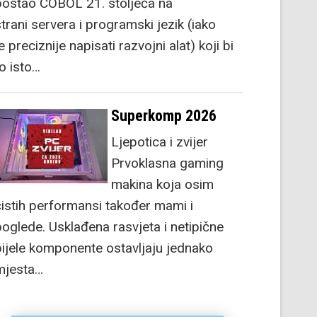
postao COBOL 21. stoljeća na
strani servera i programski jezik (iako
e preciznije napisati razvojni alat) koji bi
to isto…
Superkomp 2026
Ljepotica i zvijer
Prvoklasna gaming
makina koja osim
čistih performansi također mami i
poglede. Usklađena rasvjeta i netipične
bijele komponente ostavljaju jednako
mjesta…