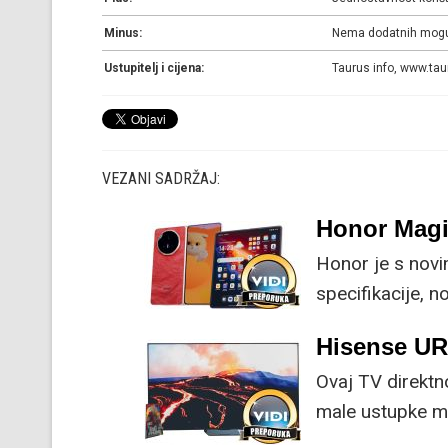
Minus:
Nema dodatnih mogućno
Ustupitelj i cijena:
Taurus info, www.tau
VEZANI SADRŽAJ:
Honor Magi
Honor je s nov
specifikacije, 
su ključne svak
Hisense U
Ovaj TV direktn
male ustupke mo