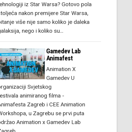
tehnologiji iz Star Warsa? Gotovo pola
stoljeća nakon premijere Star Warsa,
itanje više nije samo koliko je daleka
alaksija, nego i koliko su…
Gamedev Lab
Animafest
Animation X
Gamedev U
organizaciji Svjetskog
festivala animiranog filma -
Animafesta Zagreb i CEE Animation
Workshopa, u Zagrebu se prvi puta
održao Animation x Gamedev Lab
Zagreb.