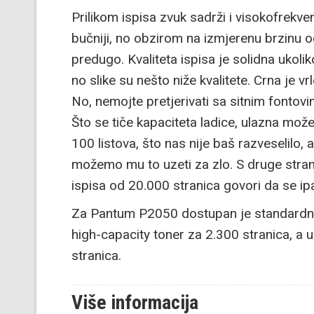
Prilikom ispisa zvuk sadrži i visokofrek
bučniji, no obzirom na izmjerenu brzinu od
predugo. Kvaliteta ispisa je solidna ukol
no slike su nešto niže kvalitete. Crna je v
No, nemojte pretjerivati sa sitnim fontovima 
Što se tiče kapaciteta ladice, ulazna može
100 listova, što nas nije baš razveselilo,
možemo mu to uzeti za zlo. S druge stran
ispisa od 20.000 stranica govori da se ip
Za Pantum P2050 dostupan je standardni to
high-capacity toner za 2.300 stranica, a 
stranica.
Više informacija