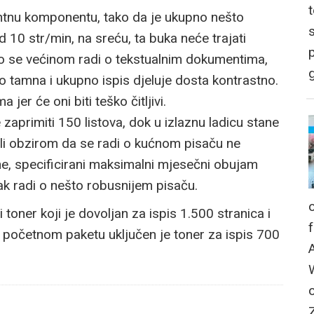
ventnu komponentu, tako da je ukupno nešto
 10 str/min, na sreću, ta buka neće trajati
p
iko se većinom radi o tekstualnim dokumentima,
g
rlo tamna i ukupno ispis djeluje dosta kontrastno.
jer će oni biti teško čitljivi.
 zaprimiti 150 listova, dok u izlaznu ladicu stane
 ali obzirom da se radi o kućnom pisaču ne
e, specificirani maksimalni mjesečni obujam
ak radi o nešto robusnijem pisaču.
ner koji je dovoljan za ispis 1.500 stranica i
u početnom paketu uključen je toner za ispis 700