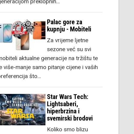
generacijom preklopnih…
Palac gore za
kupnju - Mobiteli
Za vrijeme ljetne
sezone već su svi
obiteli aktualne generacije na tržištu te
je više-manje samo pitanje cijene i vaših
preferencija što…
Star Wars Tech:
Lightsaberi,
hiperbrzina i
svemirski brodovi
Koliko smo blizu