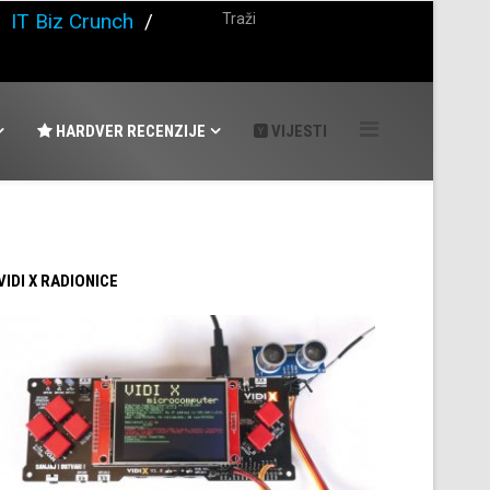
/
IT Biz Crunch
/
HARDVER RECENZIJE
VIJESTI
 VIDI X RADIONICE