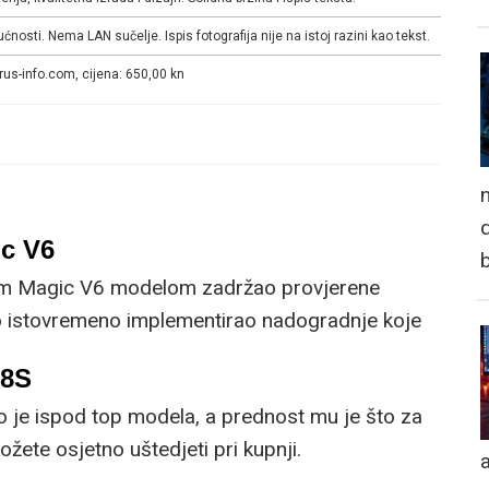
sti. Nema LAN sučelje. Ispis fotografija nije na istoj razini kao tekst.
rus-info.com, cijena: 650,00 kn
n
d
c V6
im Magic V6 modelom zadržao provjerene
no istovremeno implementirao nadogradnje koje
om korisniku.
R8S
o je ispod top modela, a prednost mu je što za
žete osjetno uštedjeti pri kupnji.
a