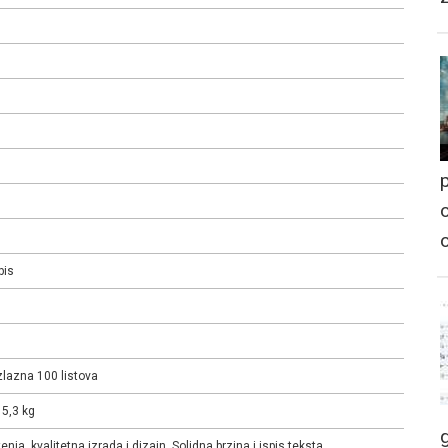
p
o
pis
zlazna 100 listova
5,3 kg
ja, kvalitetna izrada i dizajn. Solidna brzina i ispis teksta.