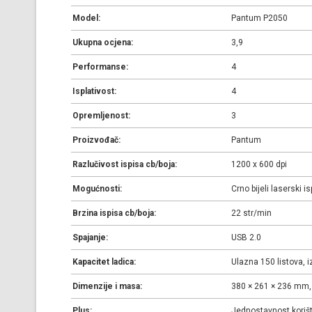
Model:
Pantum P2050
Ukupna ocjena:
3,9
Performanse:
4
Isplativost:
4
Opremljenost:
3
Proizvođač:
Pantum
Razlučivost ispisa cb/boja:
1200 x 600 dpi
Mogućnosti:
Crno bijeli laserski is
Brzina ispisa cb/boja:
22 str/min
Spajanje:
USB 2.0
Kapacitet ladica:
Ulazna 150 listova, i
Dimenzije i masa:
380 × 261 × 236 mm, 
Plus:
Jednostavnost korišten