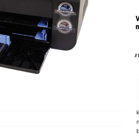
V
m
/
n