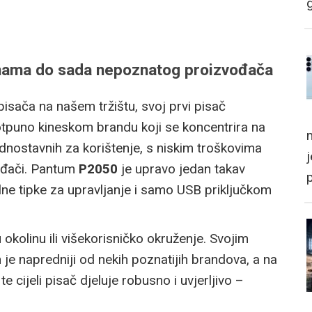
č nama do sada nepoznatog proizvođača
pisača na našem tržištu, svoj prvi pisač
potpuno kineskom brandu koji se koncentrira na
m
dnostavnih za korištenje, s niskim troškovima
vođači. Pantum
P2050
je upravo jedan takav
olne tipke za upravljanje i samo USB priključkom
 okolinu ili višekorisničko okruženje. Svojim
je napredniji od nekih poznatijih brandova, a na
 te cijeli pisač djeluje robusno i uvjerljivo –