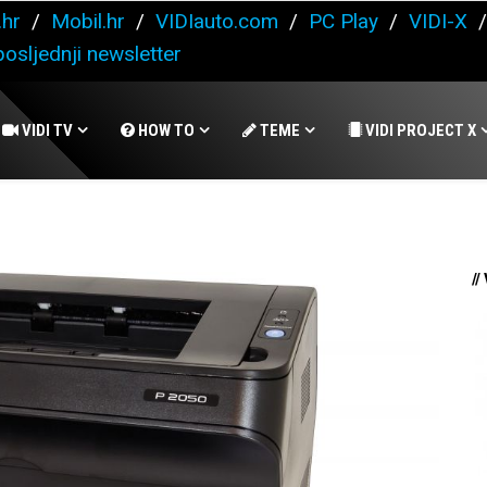
.hr
/
Mobil.hr
/
VIDIauto.com
/
PC Play
/
VIDI-X
osljednji newsletter
VIDI TV
HOW TO
TEME
VIDI PROJECT X
//