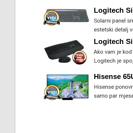
Logitech Si
Solarni panel s
estetski detalj 
koristi energiju
Logitech S
Ako vam je kod 
Logitech je spoj
naprednim funk
Hisense 6
Hisense ponovno
samo par mjesec