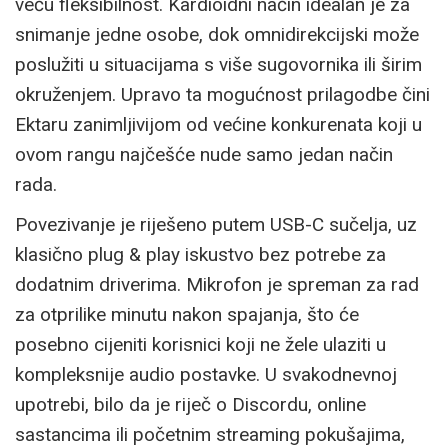
veću fleksibilnost. Kardioidni način idealan je za
snimanje jedne osobe, dok omnidirekcijski može
poslužiti u situacijama s više sugovornika ili širim
okruženjem. Upravo ta mogućnost prilagodbe čini
Ektaru zanimljivijom od većine konkurenata koji u
ovom rangu najčešće nude samo jedan način
rada.
Povezivanje je riješeno putem USB-C sučelja, uz
klasično plug & play iskustvo bez potrebe za
dodatnim driverima. Mikrofon je spreman za rad
za otprilike minutu nakon spajanja, što će
posebno cijeniti korisnici koji ne žele ulaziti u
kompleksnije audio postavke. U svakodnevnoj
upotrebi, bilo da je riječ o Discordu, online
sastancima ili početnim streaming pokušajima,