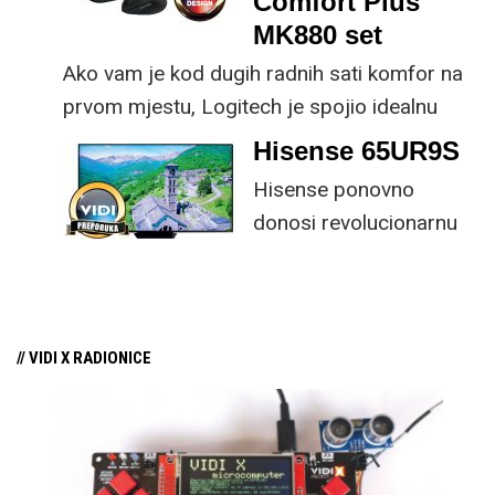
Comfort Plus
MK880 set
Ako vam je kod dugih radnih sati komfor na
prvom mjestu, Logitech je spojio idealnu
kombinaciju tipkovnice i miša s naprednim
Hisense 65UR9S
funkcijama.
Hisense ponovno
donosi revolucionarnu
tehnologiju na tržište
samo par mjeseci od
njezina predstavljanja.
// VIDI X RADIONICE