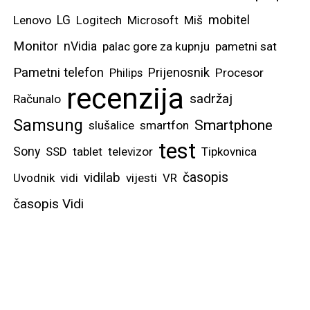
mobitel
Lenovo
LG
Logitech
Microsoft
Miš
Monitor
nVidia
palac gore za kupnju
pametni sat
Pametni telefon
Prijenosnik
Philips
Procesor
recenzija
sadržaj
Računalo
Samsung
Smartphone
slušalice
smartfon
test
Sony
SSD
tablet
televizor
Tipkovnica
vidilab
časopis
Uvodnik
vidi
vijesti
VR
časopis Vidi