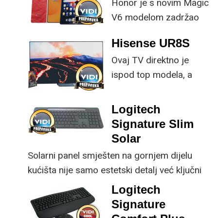
Honor je s novim Magic
V6 modelom zadržao
provjerene
Hisense UR8S
specifikacije, no
Ovaj TV direktno je
istovremeno
ispod top modela, a
implementirao
prednost mu je što za
nadogradnje koje su
male ustupke možete
ključne svakom
Logitech
osjetno uštedjeti pri
korisniku.
Signature Slim
kupnji.
Solar
Solarni panel smješten na gornjem dijelu
kućišta nije samo estetski detalj već ključni
dio koncepta ovog proizvoda, jer koristi
Logitech
energiju prirodnog ili umjetnog svjetla za
Signature
rad.