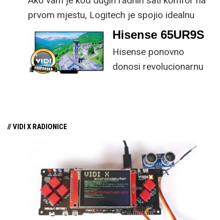
Ako vam je kod dugih radnih sati komfor na
prvom mjestu, Logitech je spojio idealnu
kombinaciju tipkovnice i miša s naprednim
Hisense 65UR9S
funkcijama.
Hisense ponovno
donosi revolucionarnu
tehnologiju na tržište
samo par mjeseci od
njezina predstavljanja.
// VIDI X RADIONICE