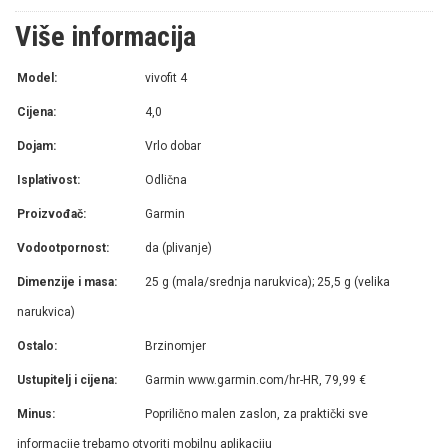
Više informacija
Model:
vivofit 4
Cijena:
4,0
Dojam:
Vrlo dobar
Isplativost:
Odlična
Proizvođač:
Garmin
Vodootpornost:
da (plivanje)
Dimenzije i masa:
25 g (mala/srednja narukvica); 25,5 g (velika
narukvica)
Ostalo:
Brzinomjer
Ustupitelj i cijena:
Garmin www.garmin.com/hr-HR, 79,99 €
Minus:
Poprilično malen zaslon, za praktički sve
informacije trebamo otvoriti mobilnu aplikaciju