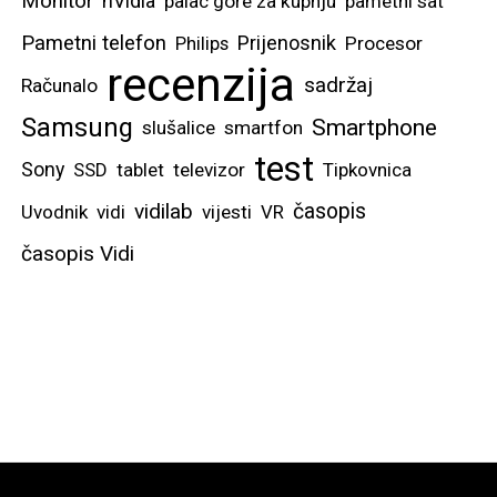
Monitor
nVidia
palac gore za kupnju
pametni sat
Pametni telefon
Prijenosnik
Philips
Procesor
recenzija
sadržaj
Računalo
Samsung
Smartphone
slušalice
smartfon
test
Sony
SSD
tablet
televizor
Tipkovnica
vidilab
časopis
Uvodnik
vidi
vijesti
VR
časopis Vidi