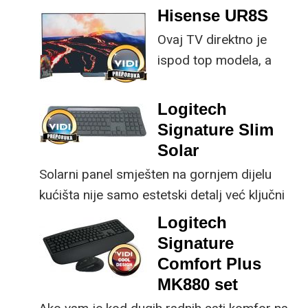
Hisense UR8S
specifikacije, no
Ovaj TV direktno je
istovremeno
ispod top modela, a
implementirao
prednost mu je što za
nadogradnje koje su
male ustupke možete
ključne svakom
Logitech
osjetno uštedjeti pri
korisniku.
Signature Slim
kupnji.
Solar
Solarni panel smješten na gornjem dijelu
kućišta nije samo estetski detalj već ključni
dio koncepta ovog proizvoda, jer koristi
Logitech
energiju prirodnog ili umjetnog svjetla za
Signature
rad.
Comfort Plus
MK880 set