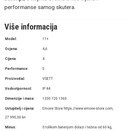
performanse samog skutera.
Više informacija
Model:
11+
Ocjena:
4,6
Cijena:
4
Performanse:
5
Proizvođač:
VSETT
Vodootpornost:
IP 44
Dimenzije i masa:
1330 720 1360
Ustupitelj i cijena:
Emove Store https://www.emove-store.com,
27.990,00 kn
Minus:
S tolikom baterijom dolazi i težina od 60 kg,