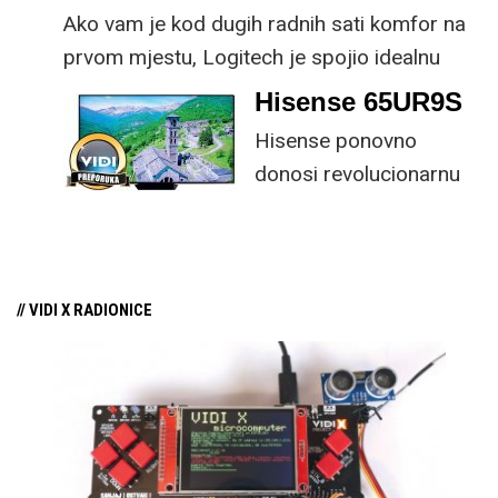
Ako vam je kod dugih radnih sati komfor na
prvom mjestu, Logitech je spojio idealnu
kombinaciju tipkovnice i miša s naprednim
Hisense 65UR9S
funkcijama.
Hisense ponovno
donosi revolucionarnu
tehnologiju na tržište
samo par mjeseci od
njezina predstavljanja.
// VIDI X RADIONICE