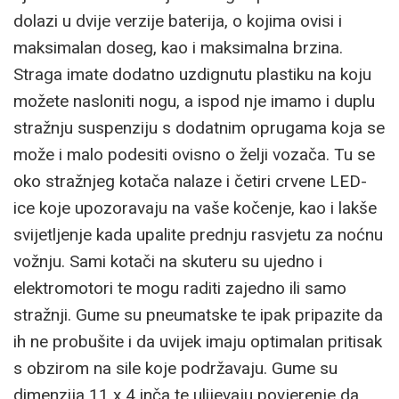
dolazi u dvije verzije baterija, o kojima ovisi i
maksimalan doseg, kao i maksimalna brzina.
Straga imate dodatno uzdignutu plastiku na koju
možete nasloniti nogu, a ispod nje imamo i duplu
stražnju suspenziju s dodatnim oprugama koja se
može i malo podesiti ovisno o želji vozača. Tu se
oko stražnjeg kotača nalaze i četiri crvene LED-
ice koje upozoravaju na vaše kočenje, kao i lakše
svijetljenje kada upalite prednju rasvjetu za noćnu
vožnju. Sami kotači na skuteru su ujedno i
elektromotori te mogu raditi zajedno ili samo
stražnji. Gume su pneumatske te ipak pripazite da
ih ne probušite i da uvijek imaju optimalan pritisak
s obzirom na sile koje podržavaju. Gume su
dimenzija 11 x 4 inča te ulijevaju povjerenje da