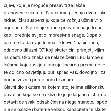
cijevi, koje je moguće presaviti za lakše
prenošenje skutera. Skuter ima prednju dvostruku
hidrauličku suspenziju koja će vožnju učiniti vrlo
ugodnom. S prednje strane pričvršćena je truba,
kao i prednje svijetlo impresivne snage. Dopalo
nam se to da svijetlo ima i “dnevni” način rada,
odnosno difuzni “X” koji skuter čini primjetljivijim
na cesti. Oko znaka se nalaze četiri LED lampe s
lećama koje rasvjetu bacaju linearno prema dolje
te odlično osvjetljuju put ispred vas, dovoljno i za
noćnu vožnju pristojnom brzinom.
Glavni dio skutera na kojem stojite ima silikonsku
površinu koja se ne skliže te ju je lagano čistiti, no
ostavit će svaki otisak čim na njega stanete. Ispod
nje se nalaze i baterije velikog kapaciteta te skuter