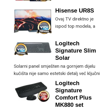
provjerene
Hisense UR8S
specifikacije, no
Ovaj TV direktno je
istovremeno
ispod top modela, a
implementirao
prednost mu je što za
nadogradnje koje su
male ustupke možete
ključne svakom
Logitech
osjetno uštedjeti pri
korisniku.
Signature Slim
kupnji.
Solar
Solarni panel smješten na gornjem dijelu
kućišta nije samo estetski detalj već ključni
dio koncepta ovog proizvoda, jer koristi
Logitech
energiju prirodnog ili umjetnog svjetla za
Signature
rad.
Comfort Plus
MK880 set