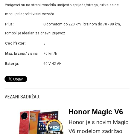
žmigavci su na strani romobila umijesto sprijeda/straga, ručke se ne
mogu prilagoditi visini vozača
Plus:
S dometom do 220 km i brzinom do 70 - 80 km,
romobil je idealan za dnevni prijevoz
Cool faktor:
5
Max. brzina / visina:
70 km/h
Baterija:
60 V 42 AH
VEZANI SADRŽAJ:
Honor Magic V6
Honor je s novim Magic
V6 modelom zadržao