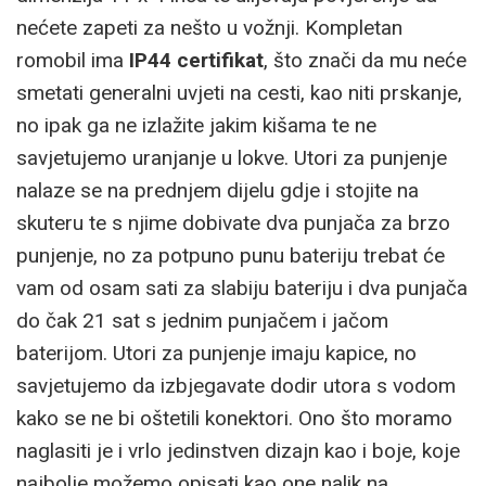
nećete zapeti za nešto u vožnji. Kompletan
romobil ima
IP44 certifikat
, što znači da mu neće
smetati generalni uvjeti na cesti, kao niti prskanje,
no ipak ga ne izlažite jakim kišama te ne
savjetujemo uranjanje u lokve. Utori za punjenje
nalaze se na prednjem dijelu gdje i stojite na
skuteru te s njime dobivate dva punjača za brzo
punjenje, no za potpuno punu bateriju trebat će
vam od osam sati za slabiju bateriju i dva punjača
do čak 21 sat s jednim punjačem i jačom
baterijom. Utori za punjenje imaju kapice, no
savjetujemo da izbjegavate dodir utora s vodom
kako se ne bi oštetili konektori. Ono što moramo
naglasiti je i vrlo jedinstven dizajn kao i boje, koje
najbolje možemo opisati kao one nalik na