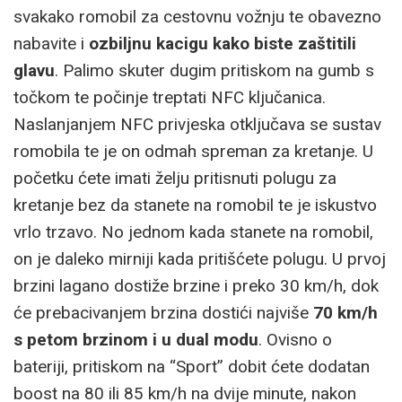
svakako romobil za cestovnu vožnju te obavezno
nabavite i
ozbiljnu kacigu kako biste zaštitili
glavu
. Palimo skuter dugim pritiskom na gumb s
točkom te počinje treptati NFC ključanica.
Naslanjanjem NFC privjeska otključava se sustav
romobila te je on odmah spreman za kretanje. U
početku ćete imati želju pritisnuti polugu za
kretanje bez da stanete na romobil te je iskustvo
vrlo trzavo. No jednom kada stanete na romobil,
on je daleko mirniji kada pritišćete polugu. U prvoj
brzini lagano dostiže brzine i preko 30 km/h, dok
će prebacivanjem brzina dostići najviše
70 km/h
s petom brzinom i u dual modu
. Ovisno o
bateriji, pritiskom na “Sport” dobit ćete dodatan
boost na 80 ili 85 km/h na dvije minute, nakon