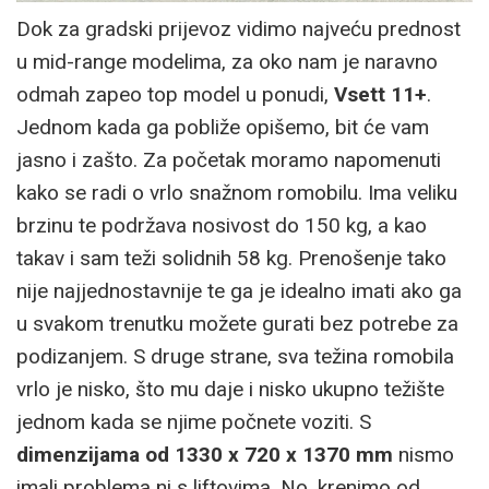
Dok za gradski prijevoz vidimo najveću prednost
u mid-range modelima, za oko nam je naravno
odmah zapeo top model u ponudi,
Vsett 11+
.
Jednom kada ga pobliže opišemo, bit će vam
jasno i zašto. Za početak moramo napomenuti
kako se radi o vrlo snažnom romobilu. Ima veliku
brzinu te podržava nosivost do 150 kg, a kao
takav i sam teži solidnih 58 kg. Prenošenje tako
nije najjednostavnije te ga je idealno imati ako ga
u svakom trenutku možete gurati bez potrebe za
podizanjem. S druge strane, sva težina romobila
vrlo je nisko, što mu daje i nisko ukupno težište
jednom kada se njime počnete voziti. S
dimenzijama od 1330 x 720 x 1370 mm
nismo
imali problema ni s liftovima. No, krenimo od