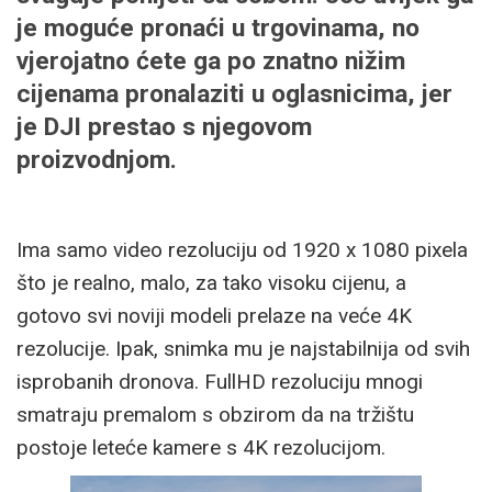
je moguće pronaći u trgovinama, no
vjerojatno ćete ga po znatno nižim
cijenama pronalaziti u oglasnicima, jer
je DJI prestao s njegovom
proizvodnjom.
Ima samo video rezoluciju od 1920 x 1080 pixela
što je realno, malo, za tako visoku cijenu, a
gotovo svi noviji modeli prelaze na veće 4K
rezolucije. Ipak, snimka mu je najstabilnija od svih
isprobanih dronova. FullHD rezoluciju mnogi
smatraju premalom s obzirom da na tržištu
postoje leteće kamere s 4K rezolucijom.