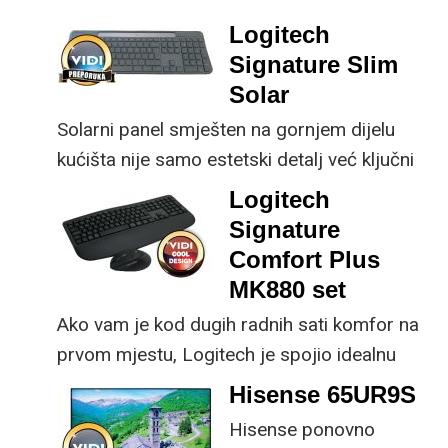
male ustupke možete
ključne svakom
Logitech
osjetno uštedjeti pri
korisniku.
Signature Slim
kupnji.
Solar
Solarni panel smješten na gornjem dijelu
kućišta nije samo estetski detalj već ključni
dio koncepta ovog proizvoda, jer koristi
Logitech
energiju prirodnog ili umjetnog svjetla za
Signature
rad.
Comfort Plus
MK880 set
Ako vam je kod dugih radnih sati komfor na
prvom mjestu, Logitech je spojio idealnu
kombinaciju tipkovnice i miša s naprednim
Hisense 65UR9S
funkcijama.
Hisense ponovno