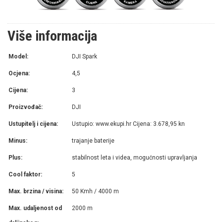
Više informacija
Model:
DJI Spark
Ocjena:
4,5
Cijena:
3
Proizvođač:
DJI
Ustupitelj i cijena:
Ustupio: www.ekupi.hr Cijena: 3.678,95 kn
Minus:
trajanje baterije
Plus:
stabilnost leta i videa, mogućnosti upravljanja
Cool faktor:
5
Max. brzina / visina:
50 Kmh / 4000 m
Max. udaljenost od
2000 m