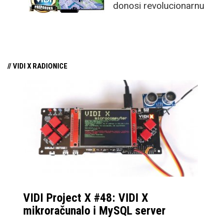
donosi revolucionarnu
tehnologiju na tržište
samo par mjeseci od
njezina predstavljanja.
// VIDI X RADIONICE
VIDI Project X #48: VIDI X
mikroračunalo i MySQL server