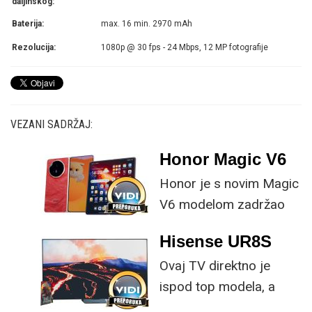
daljinskog:
Baterija:
max. 16 min. 2970 mAh
Rezolucija:
1080p @ 30 fps - 24 Mbps, 12 MP fotografije
VEZANI SADRŽAJ:
Honor Magic V6
Honor je s novim Magic
V6 modelom zadržao
provjerene
Hisense UR8S
specifikacije, no
Ovaj TV direktno je
istovremeno
ispod top modela, a
implementirao
prednost mu je što za
nadogradnje koje su