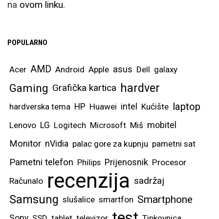
na
ovom linku.
POPULARNO
AMD
asus
Acer
Android
Apple
Dell
galaxy
hardver
Gaming
Grafička kartica
laptop
intel
hardverska tema
HP
Huawei
Kućište
mobitel
Lenovo
LG
Logitech
Microsoft
Miš
Monitor
nVidia
palac gore za kupnju
pametni sat
Pametni telefon
Prijenosnik
Philips
Procesor
recenzija
sadržaj
Računalo
Samsung
Smartphone
slušalice
smartfon
test
Sony
SSD
tablet
televizor
Tipkovnica