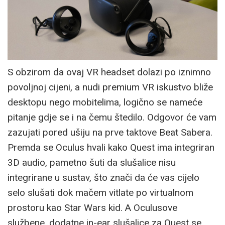
S obzirom da ovaj VR headset dolazi po iznimno
povoljnoj cijeni, a nudi premium VR iskustvo bliže
desktopu nego mobitelima, logično se nameće
pitanje gdje se i na čemu štedilo. Odgovor će vam
zazujati pored ušiju na prve taktove Beat Sabera.
Premda se Oculus hvali kako Quest ima integriran
3D audio, pametno šuti da slušalice nisu
integrirane u sustav, što znači da će vas cijelo
selo slušati dok mačem vitlate po virtualnom
prostoru kao Star Wars kid. A Oculusove
službene, dodatne in-ear slušalice za Quest se