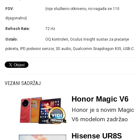
FOV:
(nije službeno otkriveno, no nagađa se 110
dijagonalno)
Refresh Rate:
72 Hz
Ostalo:
OQ kontroleri, Oculus Insight sustav za praćanje
pokreta, IPD podesivi senzor, 3D audio, Qualcomm Snapdragon 835, USB-C
VEZANI SADRŽAJ:
Honor Magic V6
Honor je s novim Magic
V6 modelom zadržao
provjerene
Hisense UR8S
specifikacije, no