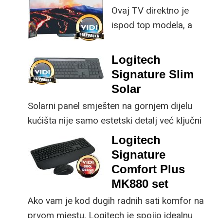
Ovaj TV direktno je
istovremeno
ispod top modela, a
implementirao
prednost mu je što za
nadogradnje koje su
male ustupke možete
ključne svakom
Logitech
osjetno uštedjeti pri
korisniku.
Signature Slim
kupnji.
Solar
Solarni panel smješten na gornjem dijelu
kućišta nije samo estetski detalj već ključni
dio koncepta ovog proizvoda, jer koristi
Logitech
energiju prirodnog ili umjetnog svjetla za
Signature
rad.
Comfort Plus
MK880 set
Ako vam je kod dugih radnih sati komfor na
prvom mjestu, Logitech je spojio idealnu