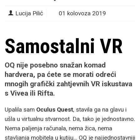
Lucija Pilić
01 kolovoza 2019
Samostalni VR
OQ nije posebno snažan komad
hardvera, pa ćete se morati odreći
mnogih grafički zahtjevnih VR iskustava
s Vivea ili Rifta.
Upalila sam
Oculus Quest
, stavila ga na glavu i
ušla u virtualnu stvarnost. Da, tako je jednostavno.
Nema paljenja računala, nema žica, nema
stavljanja mobitela u kutiju... OQ je najjednostavniji