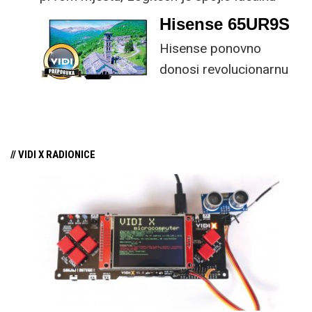
kombinaciju tipkovnice i miša s naprednim
Hisense 65UR9S
funkcijama.
Hisense ponovno
donosi revolucionarnu
tehnologiju na tržište
samo par mjeseci od
njezina predstavljanja.
// VIDI X RADIONICE