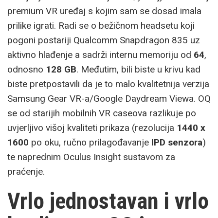
premium VR uređaj s kojim sam se dosad imala
prilike igrati. Radi se o bežičnom headsetu koji
pogoni postariji Qualcomm Snapdragon 835 uz
aktivno hlađenje a sadrži internu memoriju od
64
,
odnosno
128 GB
. Međutim, bili biste u krivu kad
biste pretpostavili da je to malo kvalitetnija verzija
Samsung Gear VR-a/Google Daydream Viewa. OQ
se od starijih mobilnih VR caseova razlikuje po
uvjerljivo višoj kvaliteti prikaza (rezolucija
1440 x
1600
po oku, ručno prilagođavanje
IPD senzora
)
te naprednim Oculus Insight sustavom za
praćenje.
Vrlo jednostavan i vrlo