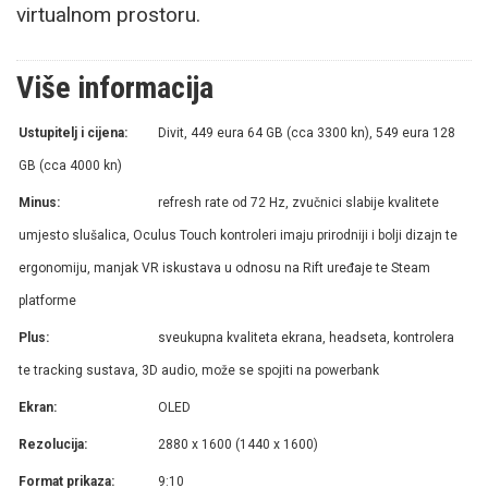
virtualnom prostoru.
Više informacija
Ustupitelj i cijena:
Divit, 449 eura 64 GB (cca 3300 kn), 549 eura 128
GB (cca 4000 kn)
Minus:
refresh rate od 72 Hz, zvučnici slabije kvalitete
umjesto slušalica, Oculus Touch kontroleri imaju prirodniji i bolji dizajn te
ergonomiju, manjak VR iskustava u odnosu na Rift uređaje te Steam
platforme
Plus:
sveukupna kvaliteta ekrana, headseta, kontrolera
te tracking sustava, 3D audio, može se spojiti na powerbank
Ekran:
OLED
Rezolucija:
2880 x 1600 (1440 x 1600)
Format prikaza:
9:10