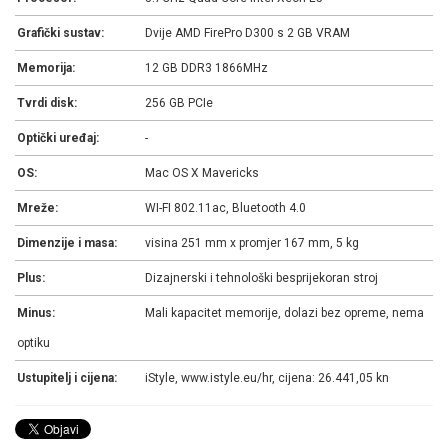
Grafički sustav:
Dvije AMD FirePro D300 s 2 GB VRAM
Memorija:
12 GB DDR3 1866MHz
Tvrdi disk:
256 GB PCIe
Optički uređaj:
-
OS:
Mac OS X Mavericks
Mreže:
WI-FI 802.11ac, Bluetooth 4.0
Dimenzije i masa:
visina 251 mm x promjer 167 mm, 5 kg
Plus:
Dizajnerski i tehnološki besprijekoran stroj
Minus:
Mali kapacitet memorije, dolazi bez opreme, nema
optiku
Ustupitelj i cijena:
iStyle, www.istyle.eu/hr, cijena: 26.441,05 kn