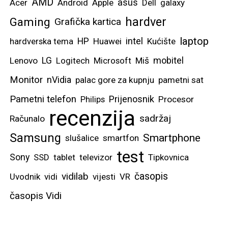
AMD
asus
Acer
Android
Apple
Dell
galaxy
hardver
Gaming
Grafička kartica
laptop
intel
hardverska tema
HP
Huawei
Kućište
mobitel
Lenovo
LG
Logitech
Microsoft
Miš
Monitor
nVidia
palac gore za kupnju
pametni sat
Pametni telefon
Prijenosnik
Philips
Procesor
recenzija
sadržaj
Računalo
Samsung
Smartphone
slušalice
smartfon
test
Sony
SSD
tablet
televizor
Tipkovnica
vidilab
časopis
Uvodnik
vidi
vijesti
VR
časopis Vidi