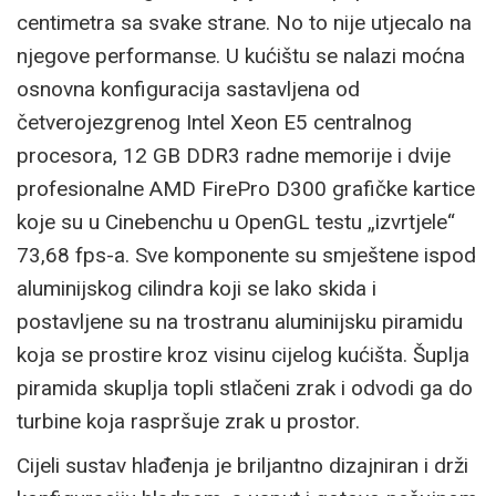
centimetra sa svake strane. No to nije utjecalo na
njegove performanse. U kućištu se nalazi moćna
osnovna konfiguracija sastavljena od
četverojezgrenog Intel Xeon E5 centralnog
procesora, 12 GB DDR3 radne memorije i dvije
profesionalne AMD FirePro D300 grafičke kartice
koje su u Cinebenchu u OpenGL testu „izvrtjele“
73,68 fps-a. Sve komponente su smještene ispod
aluminijskog cilindra koji se lako skida i
postavljene su na trostranu aluminijsku piramidu
koja se prostire kroz visinu cijelog kućišta. Šuplja
piramida skuplja topli stlačeni zrak i odvodi ga do
turbine koja raspršuje zrak u prostor.
Cijeli sustav hlađenja je briljantno dizajniran i drži