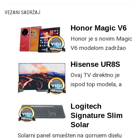
VEZANI SADRŽAJ:
Honor Magic V6
Honor je s novim Magic
V6 modelom zadržao
provjerene
Hisense UR8S
specifikacije, no
Ovaj TV direktno je
istovremeno
ispod top modela, a
implementirao
prednost mu je što za
nadogradnje koje su
male ustupke možete
ključne svakom
Logitech
osjetno uštedjeti pri
korisniku.
Signature Slim
kupnji.
Solar
Solarni panel smješten na gornjem dijelu