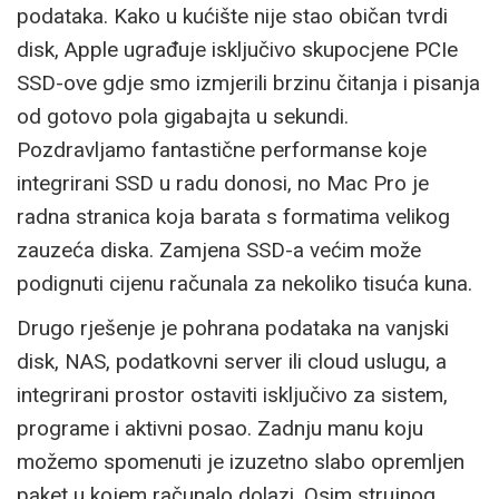
podataka. Kako u kućište nije stao običan tvrdi
disk, Apple ugrađuje isključivo skupocjene PCIe
SSD-ove gdje smo izmjerili brzinu čitanja i pisanja
od gotovo pola gigabajta u sekundi.
Pozdravljamo fantastične performanse koje
integrirani SSD u radu donosi, no Mac Pro je
radna stranica koja barata s formatima velikog
zauzeća diska. Zamjena SSD-a većim može
podignuti cijenu računala za nekoliko tisuća kuna.
Drugo rješenje je pohrana podataka na vanjski
disk, NAS, podatkovni server ili cloud uslugu, a
integrirani prostor ostaviti isključivo za sistem,
programe i aktivni posao. Zadnju manu koju
možemo spomenuti je izuzetno slabo opremljen
paket u kojem računalo dolazi. Osim strujnog