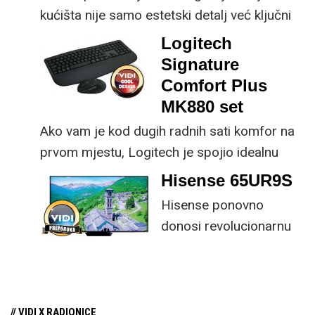
kućišta nije samo estetski detalj već ključni
dio koncepta ovog proizvoda, jer koristi
Logitech
energiju prirodnog ili umjetnog svjetla za
Signature
rad.
Comfort Plus
MK880 set
Ako vam je kod dugih radnih sati komfor na
prvom mjestu, Logitech je spojio idealnu
kombinaciju tipkovnice i miša s naprednim
Hisense 65UR9S
funkcijama.
Hisense ponovno
donosi revolucionarnu
tehnologiju na tržište
samo par mjeseci od
njezina predstavljanja.
// VIDI X RADIONICE