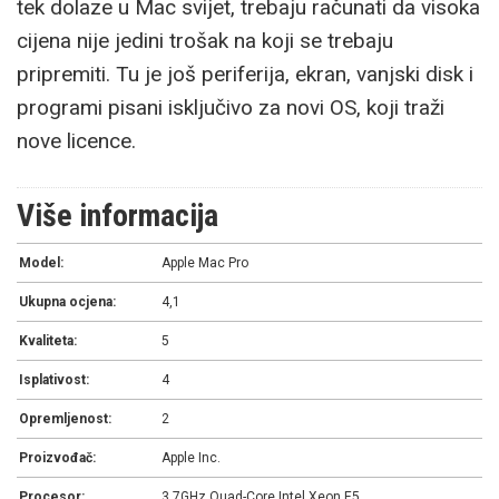
tek dolaze u Mac svijet, trebaju računati da visoka
cijena nije jedini trošak na koji se trebaju
pripremiti. Tu je još periferija, ekran, vanjski disk i
programi pisani isključivo za novi OS, koji traži
nove licence.
Više informacija
Model:
Apple Mac Pro
Ukupna ocjena:
4,1
Kvaliteta:
5
Isplativost:
4
Opremljenost:
2
Proizvođač:
Apple Inc.
Procesor:
3.7GHz Quad-Core Intel Xeon E5