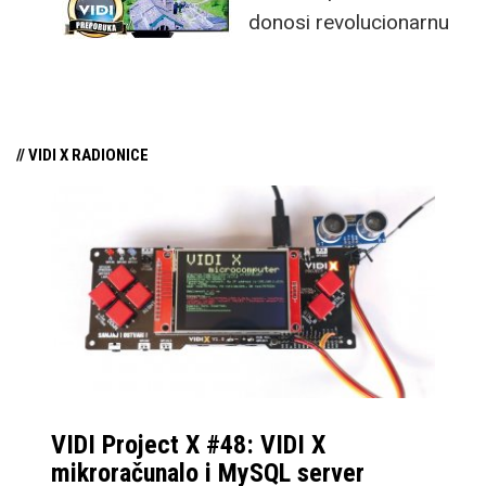
donosi revolucionarnu
tehnologiju na tržište
samo par mjeseci od
njezina predstavljanja.
// VIDI X RADIONICE
VIDI Project X #48: VIDI X
mikroračunalo i MySQL server