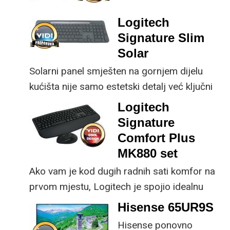
prednost mu je što za
nadogradnje koje su
male ustupke možete
ključne svakom
Logitech
osjetno uštedjeti pri
korisniku.
Signature Slim
kupnji.
Solar
Solarni panel smješten na gornjem dijelu
kućišta nije samo estetski detalj već ključni
dio koncepta ovog proizvoda, jer koristi
Logitech
energiju prirodnog ili umjetnog svjetla za
Signature
rad.
Comfort Plus
MK880 set
Ako vam je kod dugih radnih sati komfor na
prvom mjestu, Logitech je spojio idealnu
kombinaciju tipkovnice i miša s naprednim
Hisense 65UR9S
funkcijama.
Hisense ponovno