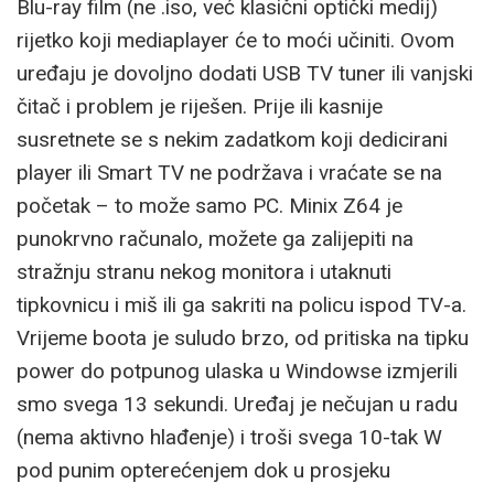
Blu-ray film (ne .iso, već klasični optički medij)
rijetko koji mediaplayer će to moći učiniti. Ovom
uređaju je dovoljno dodati USB TV tuner ili vanjski
čitač i problem je riješen. Prije ili kasnije
susretnete se s nekim zadatkom koji dedicirani
player ili Smart TV ne podržava i vraćate se na
početak – to može samo PC. Minix Z64 je
punokrvno računalo, možete ga zalijepiti na
stražnju stranu nekog monitora i utaknuti
tipkovnicu i miš ili ga sakriti na policu ispod TV-a.
Vrijeme boota je suludo brzo, od pritiska na tipku
power do potpunog ulaska u Windowse izmjerili
smo svega 13 sekundi. Uređaj je nečujan u radu
(nema aktivno hlađenje) i troši svega 10-tak W
pod punim opterećenjem dok u prosjeku