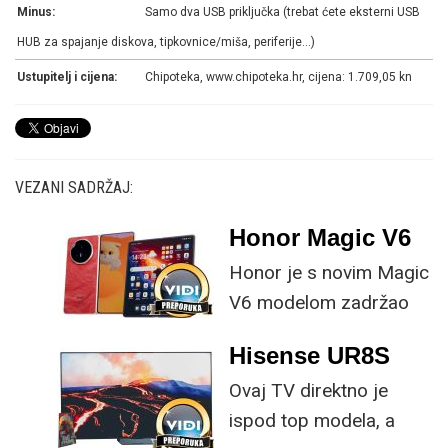
Minus:
Samo dva USB priključka (trebat ćete eksterni USB
HUB za spajanje diskova, tipkovnice/miša, periferije...)
Ustupitelj i cijena:
Chipoteka, www.chipoteka.hr, cijena: 1.709,05 kn
VEZANI SADRŽAJ:
Honor Magic V6
Honor je s novim Magic
V6 modelom zadržao
provjerene
Hisense UR8S
specifikacije, no
Ovaj TV direktno je
istovremeno
ispod top modela, a
implementirao