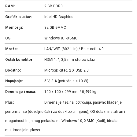
RAM:
2 GB DDR3L
Grafički sustav:
Intel HD Graphics
Memorija:
32 GB eMMC
OS:
Windows 8.1-XBMC
Mreže:
LAN/ WIFI (802.11n) / Bluetooth 4.0
Ostali konektori:
HDMI 1.4, 3,5 mm stereo izlaz
Dodatno:
MicroSD čitač, 2 X USB 2.0
Napajanje:
5 V, 3 A (potrošnja < 10 W)
Dimenzije i masa:
100 x 100 x 299 mm / 0,499 kg
Plus:
Dimenzije, težina, potrošnja, pasivno hlađenje,
performanse (dovoljne čak i za desktop primjenu), OS dolazi instaliran i
mogućnost legalnog prelaska na Windows 10, XBMC (Kodi), idealan
multimedijalni player