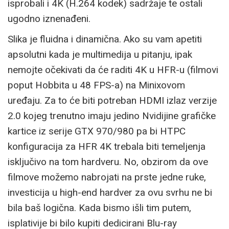
isprobali i 4K (H.264 kodek) sadržaje te ostali
ugodno iznenađeni.
Slika je fluidna i dinamična. Ako su vam apetiti
apsolutni kada je multimedija u pitanju, ipak
nemojte očekivati da će raditi 4K u HFR-u (filmovi
poput Hobbita u 48 FPS-a) na Minixovom
uređaju. Za to će biti potreban HDMI izlaz verzije
2.0 kojeg trenutno imaju jedino Nvidijine grafičke
kartice iz serije GTX 970/980 pa bi HTPC
konfiguracija za HFR 4K trebala biti temeljenja
isključivo na tom hardveru. No, obzirom da ove
filmove možemo nabrojati na prste jedne ruke,
investicija u high-end hardver za ovu svrhu ne bi
bila baš logična. Kada bismo išli tim putem,
isplativije bi bilo kupiti dedicirani Blu-ray