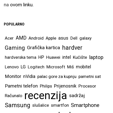
na
ovom linku.
POPULARNO
AMD
asus
Acer
Android
Apple
Dell
galaxy
hardver
Gaming
Grafička kartica
laptop
intel
hardverska tema
HP
Huawei
Kućište
mobitel
Lenovo
LG
Logitech
Microsoft
Miš
Monitor
nVidia
palac gore za kupnju
pametni sat
Pametni telefon
Prijenosnik
Philips
Procesor
recenzija
sadržaj
Računalo
Samsung
Smartphone
slušalice
smartfon