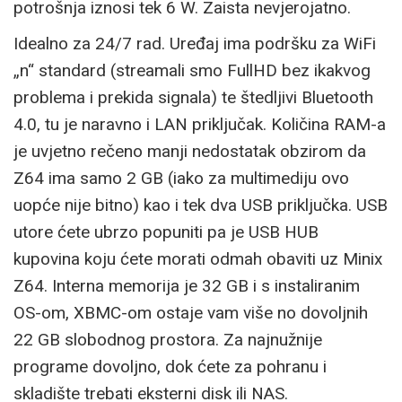
potrošnja iznosi tek 6 W. Zaista nevjerojatno.
Idealno za 24/7 rad. Uređaj ima podršku za WiFi
„n“ standard (streamali smo FullHD bez ikakvog
problema i prekida signala) te štedljivi Bluetooth
4.0, tu je naravno i LAN priključak. Količina RAM-a
je uvjetno rečeno manji nedostatak obzirom da
Z64 ima samo 2 GB (iako za multimediju ovo
uopće nije bitno) kao i tek dva USB priključka. USB
utore ćete ubrzo popuniti pa je USB HUB
kupovina koju ćete morati odmah obaviti uz Minix
Z64. Interna memorija je 32 GB i s instaliranim
OS-om, XBMC-om ostaje vam više no dovoljnih
22 GB slobodnog prostora. Za najnužnije
programe dovoljno, dok ćete za pohranu i
skladište trebati eksterni disk ili NAS.