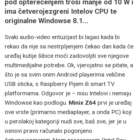
pod opterećenjem troši manje od 10 W i
ima četverojezgreni Intelov CPU te
originalne Windowse 8.1...
Svaki audio-video entuzijast bi lagao kada bi
rekao da nije sa nestrpljenjem čekao dan kada će
uređaj kutije šibice moći zadovoljiti sve njegove
multimedijalne potrebe. Ok, vjerojatno se pitate, a
što je sa svim onim Android playerima veličine
USB sticka, s Raspberry Pijem ili smart TV
platformama. Odgovor je – nisu Intelovi i nemaju
Windowse kao podlogu.
Minix Z64
prvi je uređaj
ove vrste (primarno mediaplayer, a onda PC) koji
u perolakoj kategoriji nudi sve, baš sve, jer je u
osnovi pravo računalo pogonjeno