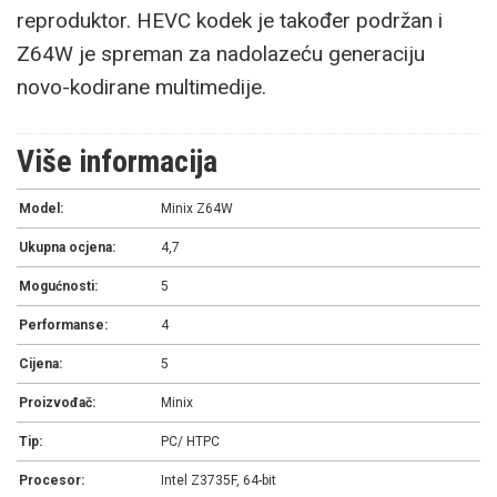
reproduktor. HEVC kodek je također podržan i
Z64W je spreman za nadolazeću generaciju
novo-kodirane multimedije.
Više informacija
Model:
Minix Z64W
Ukupna ocjena:
4,7
Mogućnosti:
5
Performanse:
4
Cijena:
5
Proizvođač:
Minix
Tip:
PC/ HTPC
Procesor:
Intel Z3735F, 64-bit