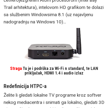
četverojezgrenim Atom procesorom (Intel Bay
Trail arhitektura), intelovom HD grafikom te dolazi
sa službenim Windowsima 8.1 (uz najavljenu
nadogradnju na Windows 10)…
Straga
Tu je i podrška za Wi-Fi n standard, te LAN
priključak, HDMI 1.4 i audio izlaz
Redefinicija HTPC-a
Želite li gledati lokalne TV programe kroz softver
nekog mediacentra i snimati ga lokalno, gledati 3D