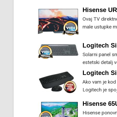
su ključne svak
Hisense U
Ovaj TV direktn
male ustupke mo
Logitech Si
Solarni panel s
estetski detalj 
koristi energiju
Logitech S
Ako vam je kod 
Logitech je spoj
naprednim funk
Hisense 6
Hisense ponovno