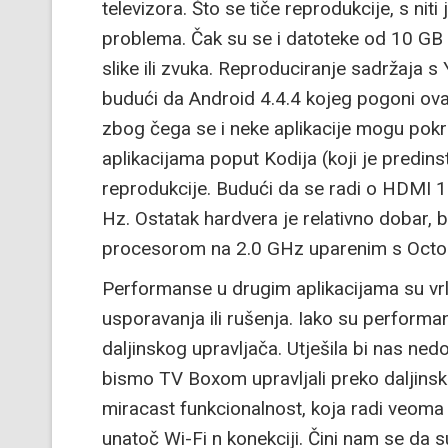
televizora. Što se tiče reprodukcije, s n
problema. Čak su se i datoteke od 10 GB 
slike ili zvuka. Reproduciranje sadržaja s
budući da Android 4.4.4 kojeg pogoni ova
zbog čega se i neke aplikacije mogu pokr
aplikacijama poput Kodija (koji je predin
reprodukcije. Budući da se radi o HDMI 1.
Hz. Ostatak hardvera je relativno dobar, 
procesorom na 2.0 GHz uparenim s Octo
Performanse u drugim aplikacijama su vrlo 
usporavanja ili rušenja. Iako su perfor
daljinskog upravljača. Utješila bi nas n
bismo TV Boxom upravljali preko daljinsk
miracast funkcionalnost, koja radi veoma 
unatoč Wi-Fi n konekciji. Čini nam se da 