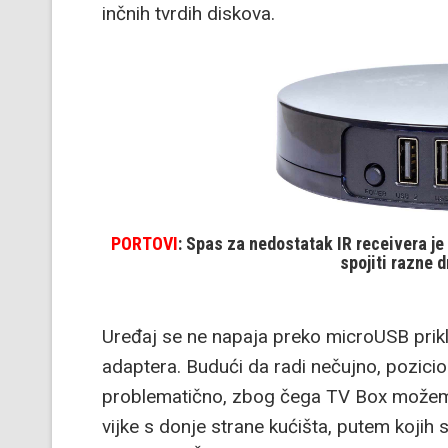
inčnih tvrdih diskova.
PORTOVI
: Spas za nedostatak IR receivera je
spojiti razne 
Uređaj se ne napaja preko microUSB prik
adaptera. Budući da radi nečujno, pozicion
problematično, zbog čega TV Box možemo 
vijke s donje strane kućišta, putem kojih