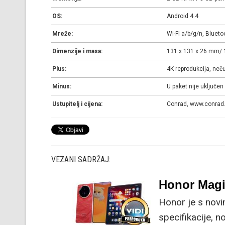
OS:
Android 4.4
Mreže:
Wi-Fi a/b/g/n, Blueto
Dimenzije i masa:
131 x 131 x 26 mm/ 
Plus:
4K reprodukcija, neč
Minus:
U paket nije uključen 
Ustupitelj i cijena:
Conrad, www.conrad.h
VEZANI SADRŽAJ:
Honor Magi
Honor je s nov
specifikacije, 