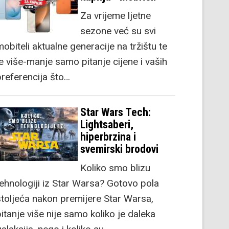
Za vrijeme ljetne
sezone već su svi
obiteli aktualne generacije na tržištu te
je više-manje samo pitanje cijene i vaših
preferencija što…
Star Wars Tech:
Lightsaberi,
hiperbrzina i
svemirski brodovi
Koliko smo blizu
tehnologiji iz Star Warsa? Gotovo pola
stoljeća nakon premijere Star Warsa,
itanje više nije samo koliko je daleka