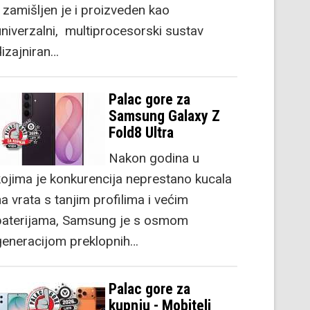
) zamišljen je i proizveden kao
univerzalni, multiprocesorski sustav
dizajniran…
Palac gore za
Samsung Galaxy Z
Fold8 Ultra
Nakon godina u
kojima je konkurencija neprestano kucala
a vrata s tanjim profilima i većim
baterijama, Samsung je s osmom
generacijom preklopnih…
Palac gore za
kupnju - Mobiteli