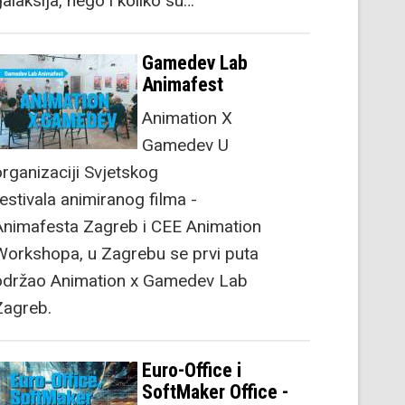
alaksija, nego i koliko su…
Gamedev Lab
Animafest
Animation X
Gamedev U
organizaciji Svjetskog
festivala animiranog filma -
Animafesta Zagreb i CEE Animation
Workshopa, u Zagrebu se prvi puta
održao Animation x Gamedev Lab
Zagreb.
Euro-Office i
SoftMaker Office -