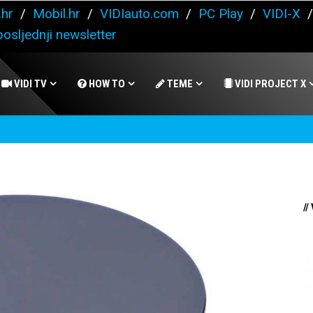
.hr
/
Mobil.hr
/
VIDIauto.com
/
PC Play
/
VIDI-X
osljednji newsletter
VIDI TV
HOW TO
TEME
VIDI PROJECT X
//