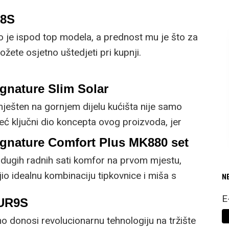
om korisniku.
R8S
o je ispod top modela, a prednost mu je što za
žete osjetno uštedjeti pri kupnji.
gnature Slim Solar
mješten na gornjem dijelu kućišta nije samo
već ključni dio koncepta ovog proizvoda, jer
 prirodnog ili umjetnog svjetla za rad.
ignature Comfort Plus MK880 set
dugih radnih sati komfor na prvom mjestu,
io idealnu kombinaciju tipkovnice i miša s
N
cijama.
E
5UR9S
 donosi revolucionarnu tehnologiju na tržište