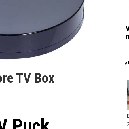
V
m
/
ore TV Box
V Puck