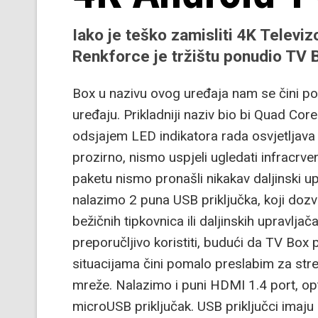
Iako je teško zamisliti 4K Televi
Renkforce je tržištu ponudio TV 
Box u nazivu ovog uređaja nam se čini p
uređaju. Prikladniji naziv bio bi Quad Co
odsjajem LED indikatora rada osvjetljava i
prozirno, nismo uspjeli ugledati infracrve
paketu nismo pronašli nikakav daljinski u
nalazimo 2 puna USB priključka, koji dozvo
bežičnih tipkovnica ili daljinskih upravlja
preporučljivo koristiti, budući da TV Box
situacijama čini pomalo preslabim za strea
mreže. Nalazimo i puni HDMI 1.4 port, opti
microUSB priključak. USB priključci imaju