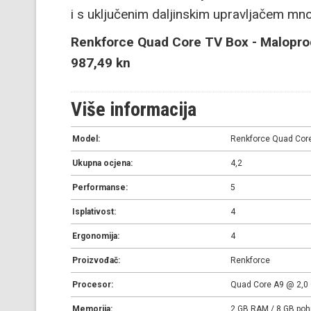
i s uključenim daljinskim upravljačem mno
Renkforce Quad Core TV Box - Maloprod
987,49 kn
Više informacija
Model:
Renkforce Quad Cor
Ukupna ocjena:
4,2
Performanse:
5
Isplativost:
4
Ergonomija:
4
Proizvođač:
Renkforce
Procesor:
Quad Core A9 @ 2,0 
Memorija:
2 GB RAM / 8 GB poh