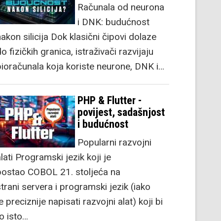
Računala od neurona
i DNK: budućnost
akon silicija Dok klasični čipovi dolaze
o fizičkih granica, istraživači razvijaju
bioračunala koja koriste neurone, DNK i…
PHP & Flutter -
povijest, sadašnjost
i budućnost
Popularni razvojni
lati Programski jezik koji je
postao COBOL 21. stoljeća na
strani servera i programski jezik (iako
e preciznije napisati razvojni alat) koji bi
to isto…