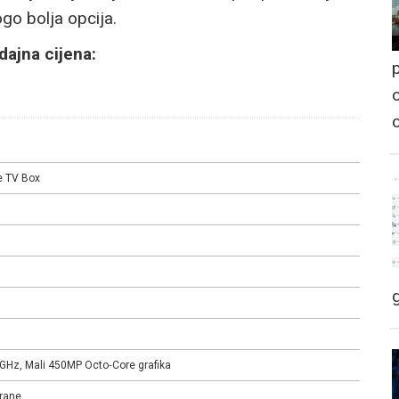
go bolja opcija.
ajna cijena:
p
o
e TV Box
GHz, Mali 450MP Octo‑Core grafika
rane