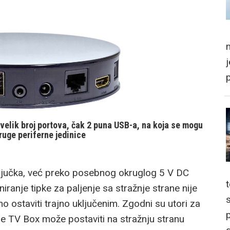
m
 velik broj portova, čak 2 puna USB-a, na koja se mogu
druge periferne jedinice
ljučka, već preko posebnog okruglog 5 V DC
iranje tipke za paljenje sa stražnje strane nije
ostaviti trajno uključenim. Zgodni su utori za
p
 se TV Box može postaviti na stražnju stranu