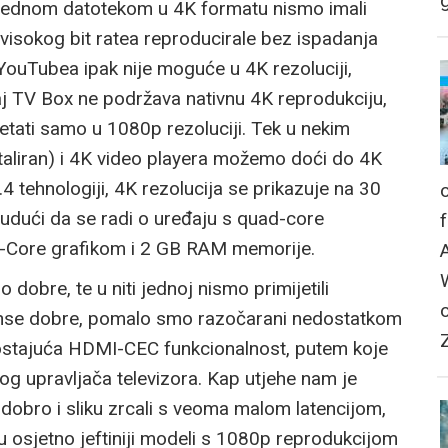
g
iti jednom datotekom u 4K formatu nismo imali
visokog bit ratea reproducirale bez ispadanja
 YouTubea ipak nije moguće u 4K rezoluciji,
j TV Box ne podržava nativnu 4K reprodukciju,
etati samo u 1080p rezoluciji. Tek u nekim
staliran) i 4K video playera možemo doći do 4K
4 tehnologiji, 4K rezolucija se prikazuje na 30
budući da se radi o uređaju s quad-core
-Core grafikom i 2 GB RAM memorije.
dobre, te u niti jednoj nismo primijetili
manse dobre, pomalo smo razočarani nedostatkom
edostajuća HDMI-CEC funkcionalnost, putem koje
og upravljača televizora. Kap utjehe nam je
dobro i sliku zrcali s veoma malom latencijom,
su osjetno jeftiniji modeli s 1080p reprodukcijom