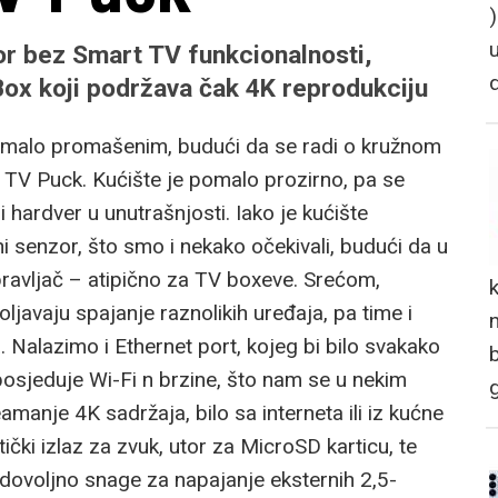
zor bez Smart TV funkcionalnosti,
Box koji podržava čak 4K reprodukciju
omalo promašenim, budući da se radi o kružnom
re TV Puck. Kućište je pomalo prozirno, pa se
 hardver u unutrašnjosti. Iako je kućište
ni senzor, što smo i nekako očekivali, budući da u
pravljač – atipično za TV boxeve. Srećom,
ljavaju spajanje raznolikih uređaja, pa time i
n
ča. Nalazimo i Ethernet port, kojeg bi bilo svakako
 posjeduje Wi-Fi n brzine, što nam se u nekim
manje 4K sadržaja, bilo sa interneta ili iz kućne
čki izlaz za zvuk, utor za MicroSD karticu, te
 dovoljno snage za napajanje eksternih 2,5-