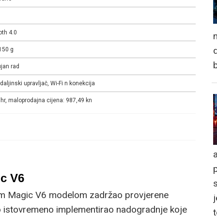
oth 4.0
n
d
150 g
ujan rad
daljinski upravljač, Wi-Fi n konekcija
r, maloprodajna cijena: 987,49 kn
a
c V6
im Magic V6 modelom zadržao provjerene
j
no istovremeno implementirao nadogradnje koje