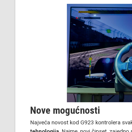
Nove mogućnosti
Najveća novost kod G923 kontrolera sva
tehnologija
. Naime, novi čipset, zajedno