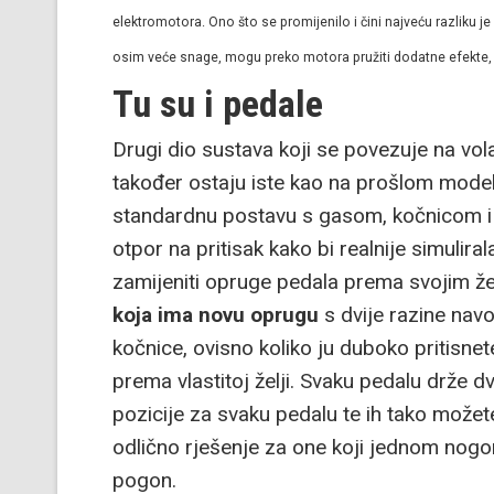
elektromotora. Ono što se promijenilo i čini najveću razliku je
osim veće snage, mogu preko motora pružiti dodatne efekte, 
Tu su i pedale
Drugi dio sustava koji se povezuje na vola
također ostaju iste kao na prošlom mode
standardnu postavu s gasom, kočnicom i 
otpor na pritisak kako bi realnije simulira
zamijeniti opruge pedala prema svojim ž
koja ima novu oprugu
s dvije razine navoj
kočnice, ovisno koliko ju duboko pritisne
prema vlastitoj želji. Svaku pedalu drže dv
pozicije za svaku pedalu te ih tako možete p
odlično rješenje za one koji jednom nogo
pogon.