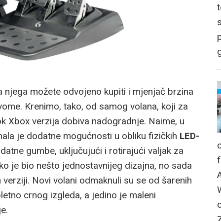
p
g
za njega možete odvojeno kupiti i mjenjač brzina
 novome. Krenimo, tako, od samog volana, koji za
dok Xbox verzija dobiva nadogradnje. Naime, u
 imala je dodatne mogućnosti u obliku fizičkih
LED-
tne gumbe, uključujući i rotirajući valjak za
ko je bio nešto jednostavnijeg dizajna, no sada
 verziji. Novi volani odmaknuli su se od šarenih
pletno crnog izgleda, a jedino je maleni
e.