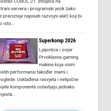
postao COBOL 21. stoljeća na
strani servera i programski jezik (iako
e preciznije napisati razvojni alat) koji bi
to isto…
Superkomp 2026
Ljepotica i zvijer
Prvoklasna gaming
makina koja osim
čistih performansi također mami i
poglede. Usklađena rasvjeta i netipične
bijele komponente ostavljaju jednako
mjesta…