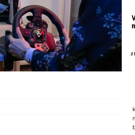
V
m
/
n