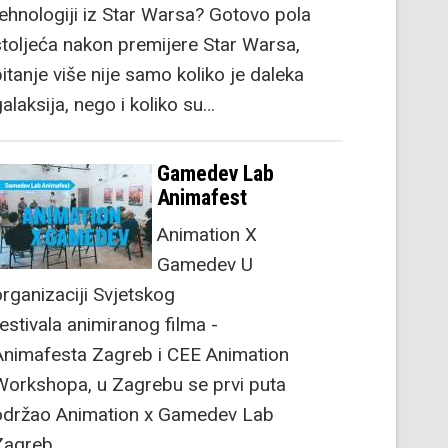
tehnologiji iz Star Warsa? Gotovo pola
stoljeća nakon premijere Star Warsa,
itanje više nije samo koliko je daleka
alaksija, nego i koliko su…
Gamedev Lab
Animafest
Animation X
Gamedev U
organizaciji Svjetskog
festivala animiranog filma -
Animafesta Zagreb i CEE Animation
Workshopa, u Zagrebu se prvi puta
održao Animation x Gamedev Lab
Zagreb.