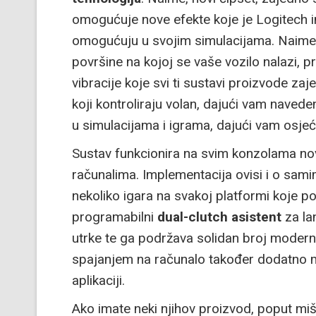
omogućuje nove efekte koje je Logitech i
omogućuju u svojim simulacijama. Naime,
površine na kojoj se vaše vozilo nalazi, 
vibracije koje svi ti sustavi proizvode z
koji kontroliraju volan, dajući vam naveden
u simulacijama i igrama, dajući vam osjeća
Sustav funkcionira na svim konzolama nove
računalima. Implementacija ovisi i o sami
nekoliko igara na svakoj platformi koje p
programabilni
dual-clutch asistent
za lan
utrke te ga podržava solidan broj modern
spajanjem na računalo također dodatno 
aplikaciji.
Ako imate neki njihov proizvod, poput miša,