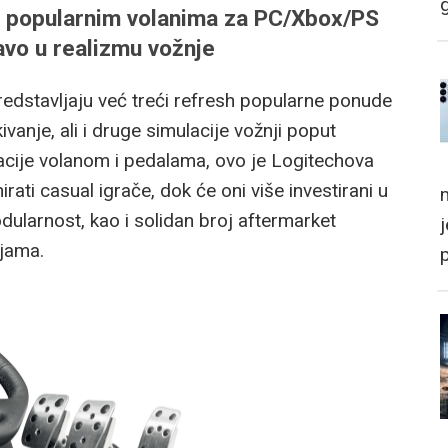
im popularnim volanima za PC/Xbox/PS
avo u realizmu vožnje
edstavljaju već treći refresh popularne ponude
vanje, ali i druge simulacije vožnji poput
cije volanom i pedalama, ovo je Logitechova
ati casual igrače, dok će oni više investirani u
m
ularnost, kao i solidan broj aftermarket
ljama.