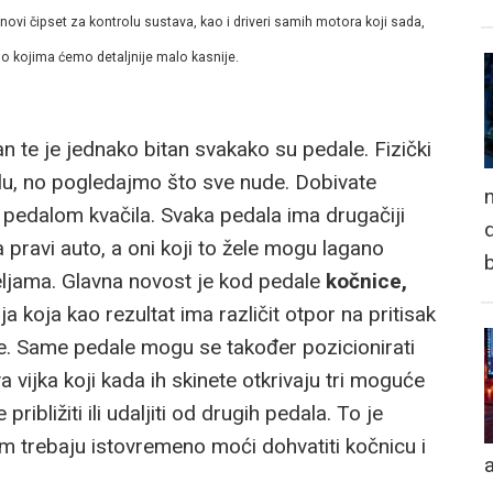
 novi čipset za kontrolu sustava, kao i driveri samih motora koji sada,
o kojima ćemo detaljnije malo kasnije.
n te je jednako bitan svakako su pedale. Fizički
lu, no pogledajmo što sve nude. Dobivate
n
pedalom kvačila. Svaka pedala ima drugačiji
d
la pravi auto, a oni koji to žele mogu lagano
eljama. Glavna novost je kod pedale
kočnice,
a koja kao rezultat ima različit otpor na pritisak
te. Same pedale mogu se također pozicionirati
a vijka koji kada ih skinete otkrivaju tri moguće
ribližiti ili udaljiti od drugih pedala. To je
m trebaju istovremeno moći dohvatiti kočnicu i
a