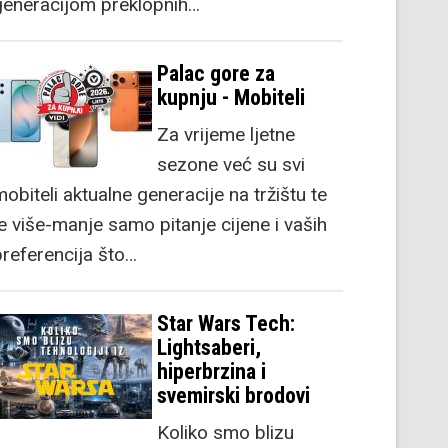
generacijom preklopnih…
Palac gore za
kupnju - Mobiteli
Za vrijeme ljetne
sezone već su svi
obiteli aktualne generacije na tržištu te
je više-manje samo pitanje cijene i vaših
preferencija što…
Star Wars Tech:
Lightsaberi,
hiperbrzina i
svemirski brodovi
Koliko smo blizu