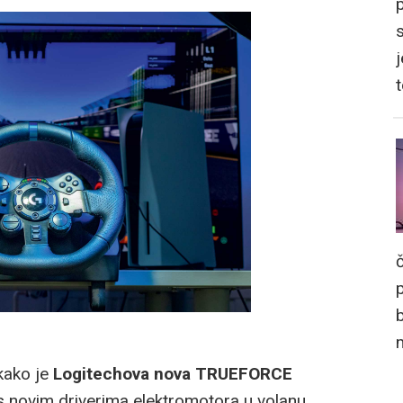
j
kako je
Logitechova nova TRUEFORCE
 s novim driverima elektromotora u volanu,