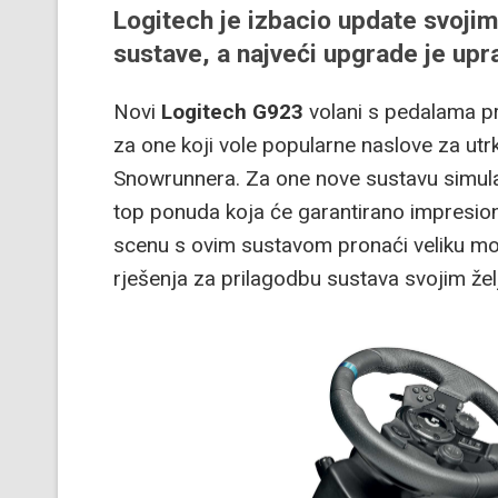
Logitech je izbacio update svoj
sustave, a najveći upgrade je upr
Novi
Logitech G923
volani s pedalama pr
za one koji vole popularne naslove za utrki
Snowrunnera. Za one nove sustavu simula
top ponuda koja će garantirano impresionir
scenu s ovim sustavom pronaći veliku mod
rješenja za prilagodbu sustava svojim že