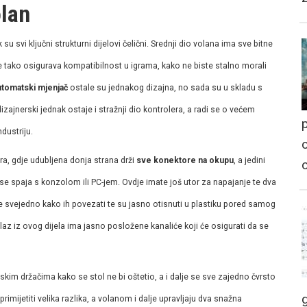
olan
 su svi ključni strukturni dijelovi čelični. Srednji dio volana ima sve bitne
 tako osigurava kompatibilnost u igrama, kako ne biste stalno morali
utomatski mjenjač
ostale su jednakog dizajna, no sada su u skladu s
ajnerski jednak ostaje i stražnji dio kontrolera, a radi se o većem
p
dustriju.
o
era, gdje udubljena donja strana drži
sve konektore na okupu
, a jedini
 se spaja s konzolom ili PC-jem. Ovdje imate još utor za napajanje te dva
ije svejedno kako ih povezati te su jasno otisnuti u plastiku pored samog
Izlaz iz ovog dijela ima jasno posložene kanaliće koji će osigurati da se
nskim držačima kako se stol ne bi oštetio, a i dalje se sve zajedno čvrsto
imijetiti velika razlika, a volanom i dalje upravljaju dva snažna