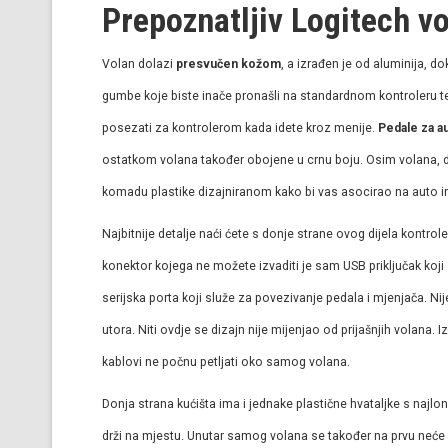
Prepoznatljiv Logitech v
Volan dolazi
presvučen kožom
, a izrađen je od aluminija, dok
gumbe koje biste inače pronašli na standardnom kontroleru te
posezati za kontrolerom kada idete kroz menije.
Pedale za a
ostatkom volana također obojene u crnu boju. Osim volana, diz
komadu plastike dizajniranom kako bi vas asocirao na auto in
Najbitnije detalje naći ćete s donje strane ovog dijela kontrol
konektor kojega ne možete izvaditi je sam USB priključak koji
serijska porta koji služe za povezivanje pedala i mjenjača. N
utora. Niti ovdje se dizajn nije mijenjao od prijašnjih volana. 
kablovi ne počnu petljati oko samog volana.
Donja strana kućišta ima i jednake plastične hvataljke s najlo
drži na mjestu. Unutar samog volana se također na prvu neće pr