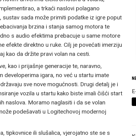
mplementirao, a trkaći naslovi polagano
 sustav sada može primiti podatke iz igre poput
prebacivanja brzina i stanja samog motora te
ajedno s audio efektima prebacuje u same motore
e efekte direktno u ruke. Cilj je povećati imerziju
j kao da držite pravi volan na cesti.
, kao i prijašnje generacije te, naravno,
m developerima igara, no već u startu imate
N
održavaju sve nove mogućnosti. Drugi detalj je i
E
siranje vozila u startu kako biste imali čišći start
ih naslova. Moramo naglasiti i da se volan
može podešavati u Logitechovoj modernoj
 tipkovnice ili slušalica, vjerojatno ste se s