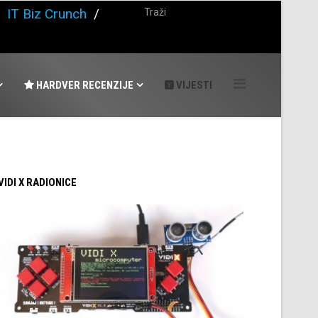
/
IT Biz Crunch
/
HARDVER RECENZIJE
VIJESTI
 VIDI X RADIONICE