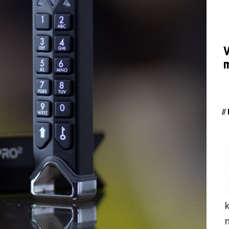
V
m
/
n