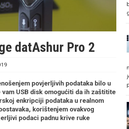
age datAshur Pro 2
019
m
enošenjem povjerljivih podataka bilo u
e vam USB disk omogućiti da ih zaštitite
erskoj enkripciji podataka u realnom
postavaka, korištenjem ovakvog
jerljivi podaci padnu krive ruke