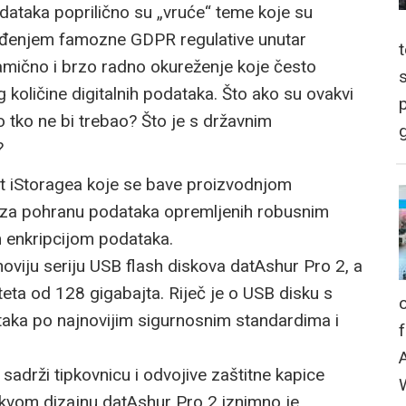
odataka poprilično su „vruće“ teme koje su
vođenjem famozne GDPR regulative unutar
namično i brzo radno okureženje koje često
 količine digitalnih podataka. Što ako su ovakvi
p
tko tko ne bi trebao? Što je s državnim
g
?
ut iStoragea koje se bave proizvodnjom
a za pohranu podataka opremljenih robusnim
enkripcijom podataka.
oviju seriju USB flash diskova datAshur Pro 2, a
iteta od 128 gigabajta. Riječ je o USB disku s
aka po najnovijim sigurnosnim standardima i
 sadrži tipkovnicu i odvojive zaštitne kapice
vakvom dizajnu datAshur Pro 2 iznimno je