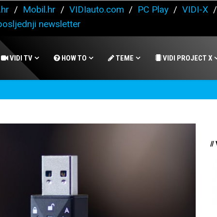
.hr
/
Mobil.hr
/
VIDIauto.com
/
PC Play
/
VIDI-X
osljednji newsletter
VIDI TV
HOW TO
TEME
VIDI PROJECT X
//