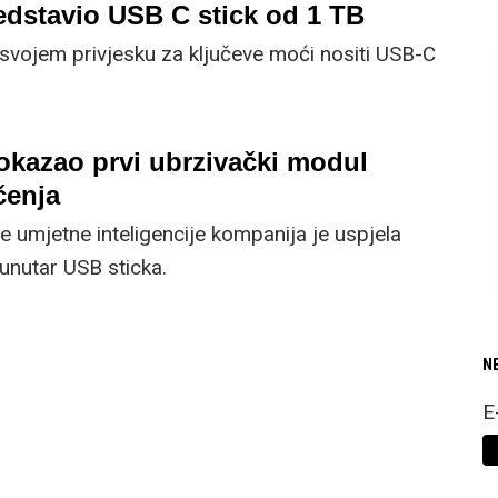
e hardverskom enkripcijom podataka u realnom
edstavio USB C stick od 1 TB
gućava zaštitu podataka, čak i ako je uređaj
svojem privjesku za ključeve moći nositi USB-C
aden.
.
okazao prvi ubrzivački modul
čenja
 umjetne inteligencije kompanija je uspjela
 unutar USB sticka.
N
E