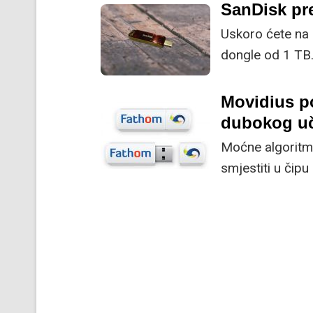
koji se odlikuj
SanDisk pr
vremenu što omo
Uskoro ćete na 
izgubljen ili ukr
dongle od 1 TB
Movidius p
dubokog u
Moćne algoritme
smjestiti u čipu