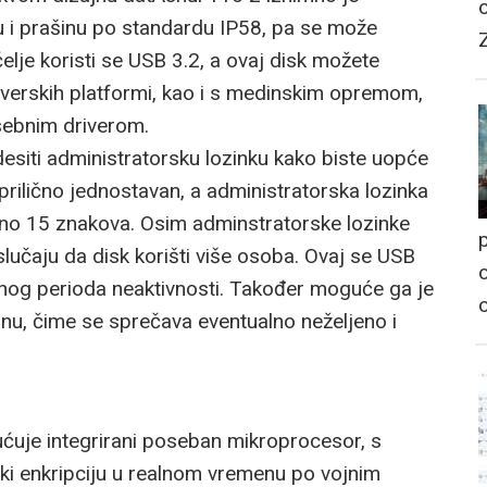
u i prašinu po standardu IP58, pa se može
čelje koristi se USB 3.2, a ovaj disk možete
dverskih platformi, kao i s medinskim opremom,
sebnim driverom.
desiti administratorsku lozinku kako biste uopće
 prilično jednostavan, a administratorska lozinka
no 15 znakova. Osim adminstratorske lozinke
p
slučaju da disk korišti više osoba. Ovaj se USB
o
nog perioda neaktivnosti. Također moguće ga je
činu, čime se sprečava eventualno neželjeno i
je integrirani poseban mikroprocesor, s
i enkripciju u realnom vremenu po vojnim