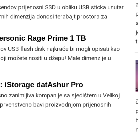
a
cendov prijenosni SSD u obliku USB sticka unutar
urnih dimenzija donosi terabajt prostora za
m omogućuje iznimne performanse prijenosa
j
a čini jednim od najbržih USB flash diskova
personic Rage Prime 1 TB
ištu.
tov USB flash disk najkraće bi mogli opisati kao
koji možete nositi u džepu! Male dimenzije u
elikim kapacitetom za pohranu i izvrsnim
ine ovaj uređaj jednim od najpoželjnijih USB
: iStorage datAshur Pro
štu
ično zanimljiva kompanije sa sjedištem u Velikoj
se prvenstveno bavi proizvodnjom prijenosnih
ranu podataka napravljenih prema posebnim
andardima s PIN autentikacijom i hardverskom
slali su nam na test USB flash disk datAshur Pro