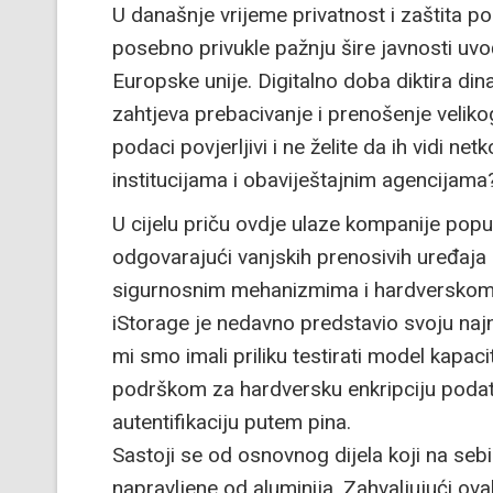
U današnje vrijeme privatnost i zaštita p
posebno privukle pažnju šire javnosti u
Europske unije. Digitalno doba diktira di
zahtjeva prebacivanje i prenošenje velikog
podaci povjerljivi i ne želite da ih vidi ne
institucijama i obaviještajnim agencijama
U cijelu priču ovdje ulaze kompanije pop
odgovarajući vanjskih prenosivih uređaj
sigurnosnim mehanizmima i hardverskom 
iStorage je nedavno predstavio svoju najn
mi smo imali priliku testirati model kapac
podrškom za hardversku enkripciju podat
autentifikaciju putem pina.
Sastoji se od osnovnog dijela koji na sebi
napravljene od aluminija. Zahvaljujući o