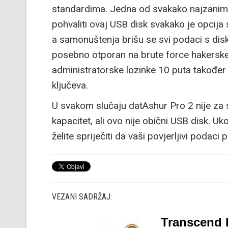
standardima. Jedna od svakako najzanimlj
pohvaliti ovaj USB disk svakako je opcij
a samonuštenja brišu se svi podaci s diska
posebno otporan na brute force hakerske
administratorske lozinke 10 puta također r
ključeva.
U svakom slučaju datAshur Pro 2 nije za 
kapacitet, ali ovo nije obični USB disk. U
želite spriječiti da vaši povjerljivi podac
VEZANI SADRŽAJ:
Transcend