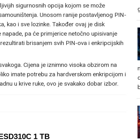
ivijih sigurnosnih opcija kojom se može
a samouništenja. Unosom ranije postavljenog PIN-
, kao i sve lozinke. Također ovaj je disk
 napade, pa će primjerice netočno upisivanje
ezultirati brisanjem svih PIN-ova i enkripcijskih
svakoga. Cijena je iznimno visoka obzirom na
n
koliko imate potrebu za hardverskom enkripcijom i
d
i padnu u krive ruke, ovo je svakako dobar izbor.
 ESD310C 1 TB