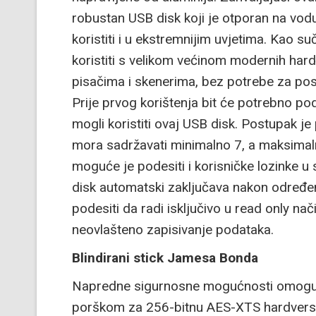
robustan USB disk koji je otporan na vod
koristiti i u ekstremnijim uvjetima. Kao su
koristiti s velikom većinom modernih har
pisačima i skenerima, bez potrebe za po
Prije prvog korištenja bit će potrebno po
mogli koristiti ovaj USB disk. Postupak je
mora sadržavati minimalno 7, a maksimal
moguće je podesiti i korisničke lozinke u 
disk automatski zaključava nakon određe
podesiti da radi isključivo u read only na
neovlašteno zapisivanje podataka.
Blindirani stick Jamesa Bonda
Napredne sigurnosne mogućnosti omoguću
porškom za 256-bitnu AES-XTS hardversk