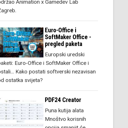
održao Animation x Gamedev Lab
Zagreb.
Euro-Office i
SoftMaker Office -
pregled paketa
Europski uredski
aketi: Euro-Office i SoftMaker Office i
stali... Kako postati softverski nezavisan
od ostatka svijeta?
PDF24 Creator
Puna kutija alata
Mnoštvo korisnih
opcija smanjit će