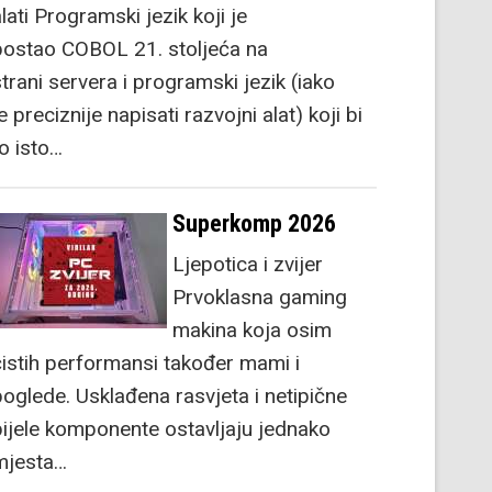
lati Programski jezik koji je
postao COBOL 21. stoljeća na
strani servera i programski jezik (iako
e preciznije napisati razvojni alat) koji bi
to isto…
Superkomp 2026
Ljepotica i zvijer
Prvoklasna gaming
makina koja osim
čistih performansi također mami i
poglede. Usklađena rasvjeta i netipične
bijele komponente ostavljaju jednako
mjesta…