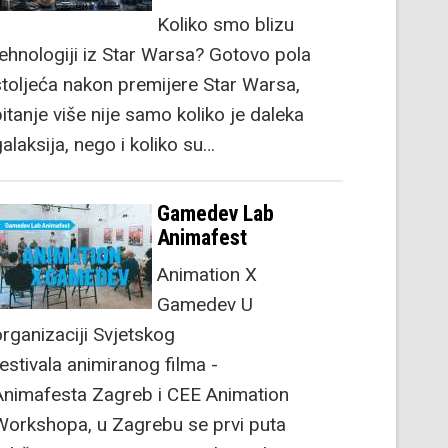
Koliko smo blizu
tehnologiji iz Star Warsa? Gotovo pola
stoljeća nakon premijere Star Warsa,
itanje više nije samo koliko je daleka
alaksija, nego i koliko su…
Gamedev Lab
Animafest
Animation X
Gamedev U
organizaciji Svjetskog
festivala animiranog filma -
Animafesta Zagreb i CEE Animation
Workshopa, u Zagrebu se prvi puta