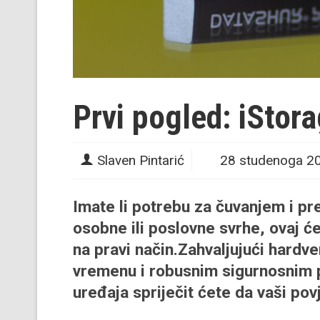
Prvi pogled: iStor
Slaven Pintarić
28 studenoga 2
Imate li potrebu za čuvanjem i pr
osobne ili poslovne svrhe, ovaj ć
na pravi način.Zahvaljujući hardv
vremenu i robusnim sigurnosnim 
uređaja spriječit ćete da vaši pov