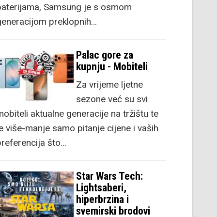
baterijama, Samsung je s osmom
generacijom preklopnih…
Palac gore za
kupnju - Mobiteli
Za vrijeme ljetne
sezone već su svi
obiteli aktualne generacije na tržištu te
je više-manje samo pitanje cijene i vaših
preferencija što…
Star Wars Tech:
Lightsaberi,
hiperbrzina i
svemirski brodovi